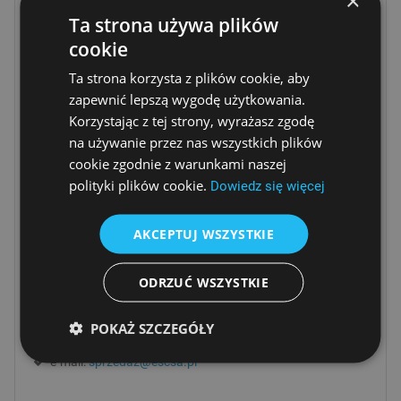
×
pokoi.
Ta strona używa plików
Możliwość rozszerzenia pakietu podstawowego pozwala
cookie
na dodanie modułów:
Ta strona korzysta z plików cookie, aby
obsługa złożonych pakietów oraz sal konferencyjnych
zapewnić lepszą wygodę użytkowania.
-
IzzySale
Korzystając z tej strony, wyrażasz zgodę
obsługa SPA (z uwzględnieniem kontroli w zakresie
na używanie przez nas wszystkich plików
dostępności) -
IzzySPA
cookie zgodnie z warunkami naszej
polityki plików cookie.
Dowiedz się więcej
Nie ma żadnych ukrytych kosztów związanych z
'dodatkowymi modułami' takimi jak obsługa drukarek
AKCEPTUJ WSZYSTKIE
fiskalnych, dodatkowy magazyn, współpraca z centralą
telefoniczną itp.
ODRZUĆ WSZYSTKIE
Przed zakupem skontaktuj się z nami - dobierzemy
najlepsze rozwiązanie:
POKAŻ SZCZEGÓŁY
Tel:
12 656 51 58
e-mail:
sprzedaz@escsa.pl