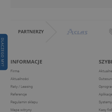
PARTNERZY
DLACZEGO MY?
INFORMACJE
SZYB
Firma
Aktualn
Aktualności
Outsourc
Raty / Leasing
Oprogra
Referencje
Aplikacj
Regulamin sklepu
Systemy
Mapa witryny
Kasy fis