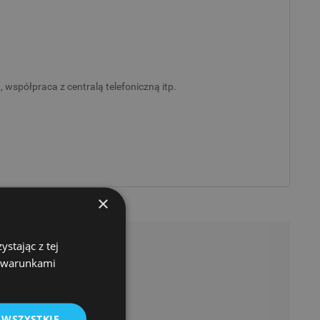
spółpraca z centralą telefoniczną itp.
×
stając z tej
z warunkami
 WSZYSTKIE