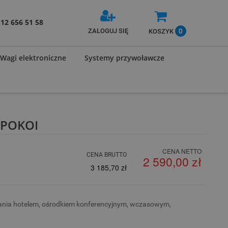
12 656 51 58
0
ZALOGUJ SIĘ
KOSZYK
Wagi elektroniczne
Systemy przywoławcze
 POKOI
CENA NETTO
CENA BRUTTO
2 590,00 zł
3 185,70 zł
ania hotelem, ośrodkiem konferencyjnym, wczasowym,