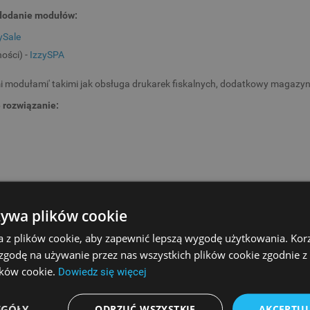
dodanie modułów:
ySale
ości) -
IzzySPA
odułami' takimi jak obsługa drukarek fiskalnych, dodatkowy magazyn, w
 rozwiązanie:
żywa plików cookie
a z plików cookie, aby zapewnić lepszą wygodę użytkowania. Korzy
PODOBNE PRODUKTY
 zgodę na używanie przez nas wszystkich plików cookie zgodnie 
lików cookie.
Dowiedz się więcej
EGÓŁY
ODRZUĆ WSZYSTKIE
AKCEPTUJ