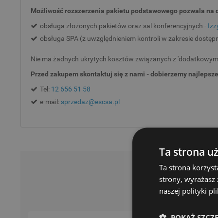
Możliwość rozszerzenia pakietu podstawowego pozwala na 
obsługa złożonych pakietów oraz sal konferencyjnych -
Izz
obsługa SPA (z uwzględnieniem kontroli w zakresie dostępn
Nie ma żadnych ukrytych kosztów związanych z 'dodatkowymi m
Przed zakupem skontaktuj się z nami - dobierzemy najlepsze
Tel:
12 656 51 58
e-mail:
sprzedaz@escsa.pl
Ta strona u
Ta strona korzyst
strony, wyrażasz
naszej polityki p
POKAŻ SZCZ