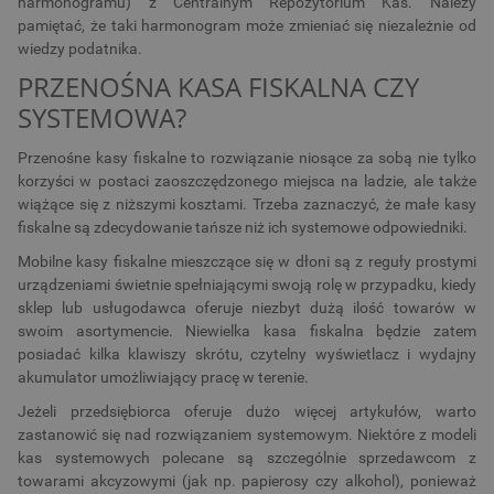
harmonogramu) z Centralnym Repozytorium Kas. Należy
pamiętać, że taki harmonogram może zmieniać się niezależnie od
wiedzy podatnika.
PRZENOŚNA KASA FISKALNA CZY
SYSTEMOWA?
Przenośne kasy fiskalne to rozwiązanie niosące za sobą nie tylko
korzyści w postaci zaoszczędzonego miejsca na ladzie, ale także
wiążące się z niższymi kosztami. Trzeba zaznaczyć, że małe kasy
fiskalne są zdecydowanie tańsze niż ich systemowe odpowiedniki.
Mobilne kasy fiskalne mieszczące się w dłoni są z reguły prostymi
urządzeniami świetnie spełniającymi swoją rolę w przypadku, kiedy
sklep lub usługodawca oferuje niezbyt dużą ilość towarów w
swoim asortymencie. Niewielka kasa fiskalna będzie zatem
posiadać kilka klawiszy skrótu, czytelny wyświetlacz i wydajny
akumulator umożliwiający pracę w terenie.
Jeżeli przedsiębiorca oferuje dużo więcej artykułów, warto
zastanowić się nad rozwiązaniem systemowym. Niektóre z modeli
kas systemowych polecane są szczególnie sprzedawcom z
towarami akcyzowymi (jak np. papierosy czy alkohol), ponieważ