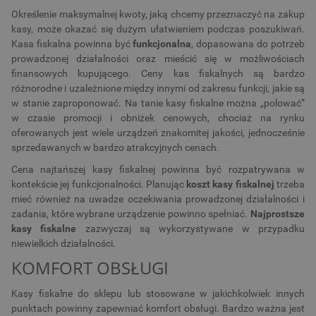
Określenie maksymalnej kwoty, jaką chcemy przeznaczyć na zakup
kasy, może okazać się dużym ułatwieniem podczas poszukiwań.
Kasa fiskalna powinna być
funkcjonalna
, dopasowana do potrzeb
prowadzonej działalności oraz mieścić się w możliwościach
finansowych kupującego. Ceny kas fiskalnych są bardzo
różnorodne i uzależnione między innymi od zakresu funkcji, jakie są
w stanie zaproponować. Na tanie kasy fiskalne można „polować”
w czasie promocji i obniżek cenowych, chociaż na rynku
oferowanych jest wiele urządzeń znakomitej jakości, jednocześnie
sprzedawanych w bardzo atrakcyjnych cenach.
Cena najtańszej kasy fiskalnej powinna być rozpatrywana w
kontekście jej funkcjonalności. Planując
koszt kasy fiskalnej
trzeba
mieć również na uwadze oczekiwania prowadzonej działalności i
zadania, które wybrane urządzenie powinno spełniać.
Najprostsze
kasy fiskalne
zazwyczaj są wykorzystywane w przypadku
niewielkich działalności.
KOMFORT OBSŁUGI
Kasy fiskalne do sklepu lub stosowane w jakichkolwiek innych
punktach powinny zapewniać komfort obsługi. Bardzo ważna jest