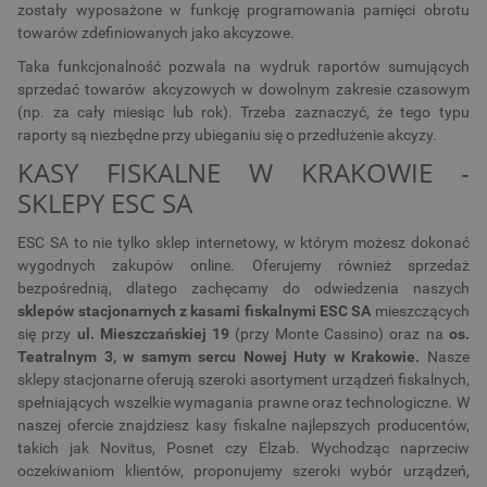
zostały wyposażone w funkcję programowania pamięci obrotu
towarów zdefiniowanych jako akcyzowe.
Taka funkcjonalność pozwala na wydruk raportów sumujących
sprzedać towarów akcyzowych w dowolnym zakresie czasowym
(np. za cały miesiąc lub rok). Trzeba zaznaczyć, że tego typu
raporty są niezbędne przy ubieganiu się o przedłużenie akcyzy.
KASY FISKALNE W KRAKOWIE -
SKLEPY ESC SA
ESC SA to nie tylko sklep internetowy, w którym możesz dokonać
wygodnych zakupów online. Oferujemy również sprzedaż
bezpośrednią, dlatego zachęcamy do odwiedzenia naszych
sklepów stacjonarnych z kasami fiskalnymi ESC SA
mieszczących
się przy
ul. Mieszczańskiej 19
(przy Monte Cassino) oraz na
os.
Teatralnym 3, w samym sercu Nowej Huty w Krakowie.
Nasze
sklepy stacjonarne oferują szeroki asortyment urządzeń fiskalnych,
spełniających wszelkie wymagania prawne oraz technologiczne. W
naszej ofercie znajdziesz kasy fiskalne najlepszych producentów,
takich jak Novitus, Posnet czy Elzab. Wychodząc naprzeciw
oczekiwaniom klientów, proponujemy szeroki wybór urządzeń,