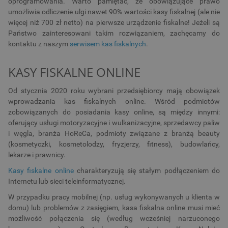
oprogramowania. Warto pamiętać, że obowiązujące prawo
umożliwia odliczenie ulgi nawet 90% wartości kasy fiskalnej (ale nie
więcej niż 700 zł netto) na pierwsze urządzenie fiskalne! Jeżeli są
Państwo zainteresowani takim rozwiązaniem, zachęcamy do
kontaktu z naszym
serwisem kas fiskalnych
.
KASY FISKALNE ONLINE
Od stycznia 2020 roku wybrani przedsiębiorcy mają obowiązek
wprowadzania kas fiskalnych online. Wśród podmiotów
zobowiązanych do posiadania kasy online, są między innymi:
oferujący usługi motoryzacyjne i wulkanizacyjne, sprzedawcy paliw
i węgla, branża HoReCa, podmioty związane z branżą beauty
(kosmetyczki, kosmetolodzy, fryzjerzy, fitness), budowlańcy,
lekarze i prawnicy.
Kasy fiskalne online
charakteryzują się stałym podłączeniem do
Internetu lub sieci teleinformatycznej.
W przypadku pracy mobilnej (np. usług wykonywanych u klienta w
domu) lub problemów z zasięgiem, kasa fiskalna online musi mieć
możliwość połączenia się (według wcześniej narzuconego