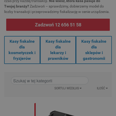
czas przy każdej transakcji.
Nie wiesz, która kasa pasuje do
Twojej branży?
Zadzwoń – sprawdzimy, dobierzemy model do
liczby transakcji i przeprowadzimy fiskalizację w cenie urządzenia.
Zadzwoń 12 656 51 58
Kasy fiskalne
Kasy fiskalne
Kasy fiskalne
dla
dla
dla
kosmetyczek i
lekarzy i
sklepów i
fryzjerów
prawników
gastronomii
SORTUJ WEDŁUG
ILOŚĆ