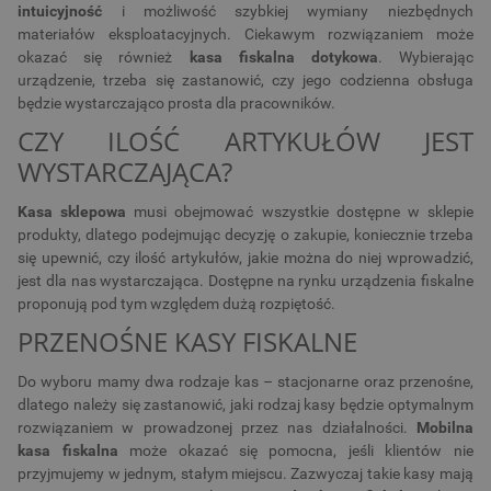
intuicyjność
i możliwość szybkiej wymiany niezbędnych
materiałów eksploatacyjnych. Ciekawym rozwiązaniem może
okazać się również
kasa fiskalna dotykowa
. Wybierając
urządzenie, trzeba się zastanowić, czy jego codzienna obsługa
będzie wystarczająco prosta dla pracowników.
CZY ILOŚĆ ARTYKUŁÓW JEST
WYSTARCZAJĄCA?
Kasa sklepowa
musi obejmować wszystkie dostępne w sklepie
produkty, dlatego podejmując decyzję o zakupie, koniecznie trzeba
się upewnić, czy ilość artykułów, jakie można do niej wprowadzić,
jest dla nas wystarczająca. Dostępne na rynku urządzenia fiskalne
proponują pod tym względem dużą rozpiętość.
PRZENOŚNE KASY FISKALNE
Do wyboru mamy dwa rodzaje kas – stacjonarne oraz przenośne,
dlatego należy się zastanowić, jaki rodzaj kasy będzie optymalnym
rozwiązaniem w prowadzonej przez nas działalności.
Mobilna
kasa fiskalna
może okazać się pomocna, jeśli klientów nie
przyjmujemy w jednym, stałym miejscu. Zazwyczaj takie kasy mają