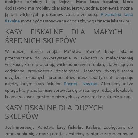
mniejsze rozmiary i są lżejsze.
Mała kasa fiskalna
, która
dodatkowo ma mobilny charakter, jest wygodna, ponieważ można
ją bez większych problemów zabrać ze sobą.
Przenośna kasa
fiskalna
może być zastosowana chociażby w gabinecie lekarskim.
KASY FISKALNE DLA MAŁYCH I
ŚREDNICH SKLEPÓW
W naszej ofercie znajdą Państwo również kasy fiskalne
przeznaczone do wykorzystania w sklepach o małej/średniej
wielkości, które proponują wiele pomocnych funkcji, ułatwiających
codzienne prowadzenie działalności. Jesteśmy dystrybutorem
urządzeń cenionych producentów, nasz asortyment obejmuje
między innymi kasy fiskalne
Posnet
i
Novitus
. Oferujemy także
sprzęt, który znakomicie sprawdzi się w różnego rodzaju lokalach:
kosmetycznych, gastronomicznych czy w szerokim zakresie usług.
KASY FISKALNE DLA DUŻYCH
SKLEPÓW
Jeśli interesują Państwa
kasy fiskalne Kraków
, zachęcamy do
zapoznania się z naszą ofertą. Jesteśmy w stanie zaproponować