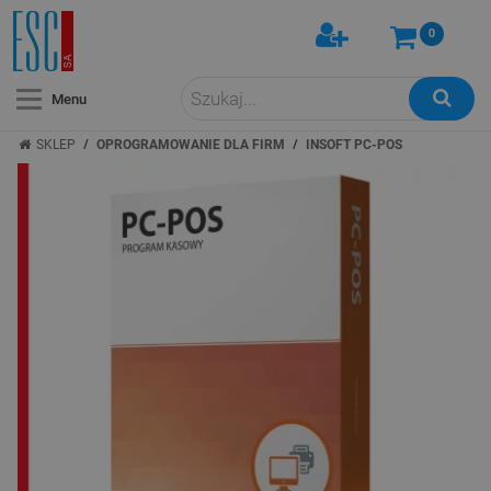
0
Menu
/
/
SKLEP
OPROGRAMOWANIE DLA FIRM
INSOFT PC-POS