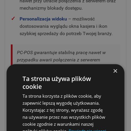
nawet przy utracie połączenia z serwerem oraz
mechanizmy blokady dostępu.
✓
Personalizacja widoku
– możliwość
dostosowania wyglądu okna kasjera i ikon
szybkiej sprzedaży do potrzeb Twojej branży.
PC-POS gwarantuje stabilną pracę nawet w
przypadku awarii połączenia z serwerem
bazodanowym, zapewniając pełne
×
bezpieczeństwo Twoich transakcji.
Ta strona używa plików
cookie
MAKSYMALNA WYDAJNOŚĆ DZIĘKI
Ta strona korzysta z plików cookie, aby
INTEGRACJI SYSTEMOWEJ
zapewnić lepszą wygodę użytkowania.
Korzystając z tej strony, wyrażasz zgodę
PC-POS i
PC-Market
tworzą kompleksowy system do
na używanie przez nas wszystkich plików
zarządzania placówką handlową, który pozwala na
cookie zgodnie z warunkami naszej
bieżąco monitorować kondycję Twojego biznesu.
polityki plików cookie.