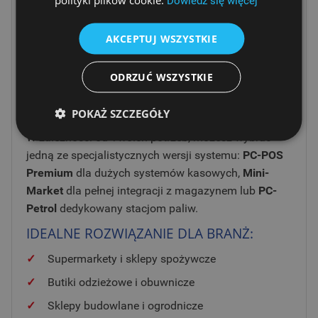
Dowiedz się więcej
Program oferuje zaawansowane funkcje
lojalnościowe, doliczając punkty do kart stałego
AKCEPTUJ WSZYSTKIE
klienta i automatycznie naliczając przysługujące
rabaty. Dzięki modularnej budowie, system rośnie
ODRZUĆ WSZYSTKIE
wraz z Twoimi potrzebami, umożliwiając m.in.
wystawianie faktur do paragonów czy obsługę
kodów ważonych.
POKAŻ SZCZEGÓŁY
W zależności od Twoich potrzeb, możesz wybrać
jedną ze specjalistycznych wersji systemu:
PC-POS
Premium
dla dużych systemów kasowych,
Mini-
Market
dla pełnej integracji z magazynem lub
PC-
Petrol
dedykowany stacjom paliw.
IDEALNE ROZWIĄZANIE DLA BRANŻ:
✓
Supermarkety i sklepy spożywcze
✓
Butiki odzieżowe i obuwnicze
✓
Sklepy budowlane i ogrodnicze