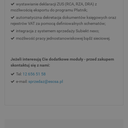
wystawianie deklaracji ZUS (RCA, RZA, DRA) z
możliwością eksportu do programu Płatnik;
automatyczna dekretacja dokumentów księgowych oraz
rejestrów VAT za pomocą definiowalnych schematów;
integracja z systemem sprzedaży Subiekt nexo;
możliwość pracy jednostanowiskowej bądź sieciowej.
Jeżeli interesują Cie dodatkowe moduły - przed zakupem
skontaktuj się z nami:
Tel:
12 656 51 58
e-mail:
sprzedaz@escsa.pl