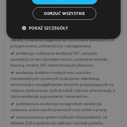
miesiąca';
elastyczne zarządzanie planami kont: możliwość
ODRZUĆ WSZYSTKIE
generowania wzorcowego planu kont, przeniesienia z
innego okresu obrachunkowego, automatyczne tworzenie
kont kartotekowych, obsługa kont pozabilansowych;
POKAŻ SZCZEGÓŁY
rozbudowana dekretacja: podział dokumentów na
dekrety i polecenia księgowania, różne stany dokumentu: w
przygotowaniu, zatwierdzony i zaksięgowany;
ewidencja i rozliczanie ewidencji VAT: zakupów,
sprzedaży (w tym sprzedaż marża), rozliczenia metodą
kasową, korekty VAT nieterminowych płatności;
ewidencja środków trwałych oraz wartości
niematerialnych i prawnych (naliczanie i dekretacja
amortyzacji z uwzględnieniem kosztów przypadających na
miejsca użytkowania, wydruk tabeli i planów amortyzacji), a
także ewidencja wyposażenia i remanentów;
podstawowa ewidencja wynagrodzeń: ewidencja
osobowa, umów cywilnoprawnych oraz umów o pracę;
zaawansowany system rozliczeń właścicielskich: od
składek ZUS wspólnika do odliczeń i obniżek podatku