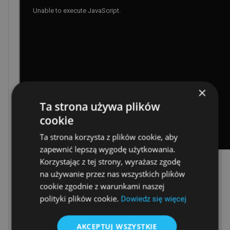
×
Ta strona używa plików
cookie
Ta strona korzysta z plików cookie, aby
zapewnić lepszą wygodę użytkowania.
Korzystając z tej strony, wyrażasz zgodę
Najważniejsze możliwości Rewizora nexo:
na używanie przez nas wszystkich plików
cookie zgodnie z warunkami naszej
płynna zmiana z księgowości uproszczonej na księgi
polityki plików cookie.
rachunkowe;
Dowiedz się więcej
obsługa etapowej pracy na okresie obrachunkowym:
otwarcie i zamknięcie ksiąg; kwalifikowanie zapisów do '13.
AKCEPTUJ WSZYSTKIE