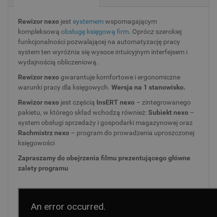
Rewizor nexo
jest
systemem
wspomagającym
kompleksową
obsługę księgową firm
. Oprócz szerokiej
funkcjonalności pozwalającej na automatyzację pracy
system ten wyróżnia się wysoce intuicyjnym interfejsem i
wydajnością obliczeniową.
Rewizor nexo
gwarantuje komfortowe i ergonomiczne
warunki pracy dla księgowych.
Wersja na 1 stanowisko.
Rewizor nexo
jest częścią
InsERT nexo
– zintegrowanego
pakietu, w którego skład wchodzą również:
Subiekt nexo
–
system obsługi sprzedaży i gospodarki magazynowej oraz
Rachmistrz nexo
– program do prowadzenia uproszczonej
księgowości
Zapraszamy do obejrzenia filmu prezentującego główne
zalety programu