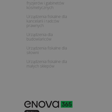
fryzjerów i gabinetów
kosmetycznych
Urządzenia fiskalne dla
kancelarii i radców
prawnych
Urządzenia dla
budowlańców
Urządzenia fiskalne dla
siłowni
Urządzenia fiskalne dla
małych sklepów