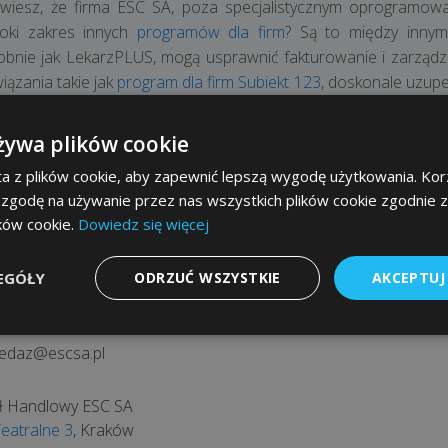
 wiesz, że firma ESC SA, poza specjalistycznym oprogramo
roki zakres innych
programów dla firm
? Są to między inn
bnie jak LekarzPLUS, mogą usprawnić fakturowanie i zarządzani
iązania takie jak
program dla firm Subiekt 123
, doskonale uzupe
placówek medycznych, które już korzystają z Subiekta GT. Co w
ogramowanie gastronomiczne
, co świadczy o kompleksowej of
żywa plików cookie
kszeniu efektywności i komfortu pracy klienta.
a z plików cookie, aby zapewnić lepszą wygodę użytkowania. Korz
 zgodę na używanie przez nas wszystkich plików cookie zgodnie 
ików cookie.
Dowiedz się więcej
zystaj z darmowej konsultacji – nasi doradcy są do Two
EGÓŁY
ODRZUĆ WSZYSTKIE
AKCEPTUJ
ł Handlowy ESC SA
Mieszczańska 19
, Kraków
 656 51 58
edaz@escsa.pl
ł Handlowy ESC SA
Teatralne 3
, Kraków