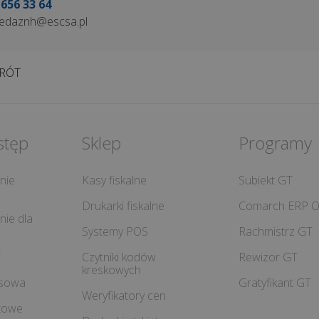
 656 33 64
edaznh@escsa.pl
RÓT
stęp
Sklep
Programy
nie
Kasy fiskalne
Subiekt GT
Drukarki fiskalne
Comarch ERP O
ie dla
Systemy POS
Rachmistrz GT
T
Czytniki kodów
Rewizor GT
kreskowych
isowa
Gratyfikant GT
Weryfikatory cen
etowe