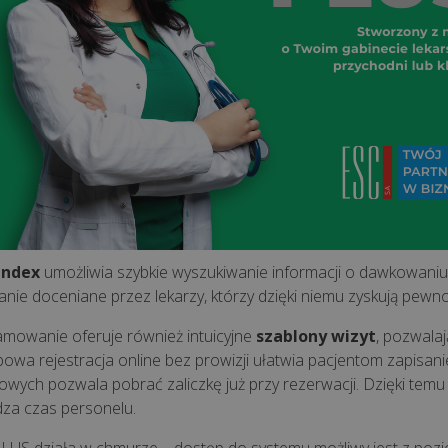
index
umożliwia szybkie wyszukiwanie informacji o dawkowaniu,
anie doceniane przez lekarzy, którzy dzięki niemu zyskują pewno
mowanie oferuje również intuicyjne
szablony wizyt
, pozwala
owa rejestracja online bez prowizji ułatwia pacjentom zapisani
owych pozwala pobrać zaliczkę już przy rezerwacji. Dzięki temu ga
za czas personelu.