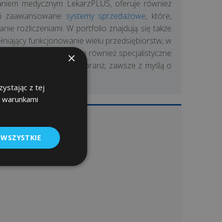
waniem medycznym LekarzPLUS, oferuje również
ymi zaawansowane
systemy sprzedażowe
, które,
e rozliczeniami. W portfolio znajdują się także
łniający funkcjonowanie wielu przedsiębiorstw, w
ięcej, ESC SA dostarcza również specjalistyczne
×
ercie dla różnorodnych branż, zawsze z myślą o
ystając z tej
z warunkami
jej dyspozycji:
 WSZYSTKIE