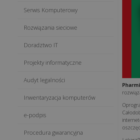
Serwis Komputerowy
Rozwiązania sieciowe
Doradztwo IT
Projekty informatyczne
Audyt legalności
Pharm
rozwiąz
Inwentaryzacja komputerów
Oprogra
Całodob
e-podpis
internet
oszczęd
Procedura gwarancyjna