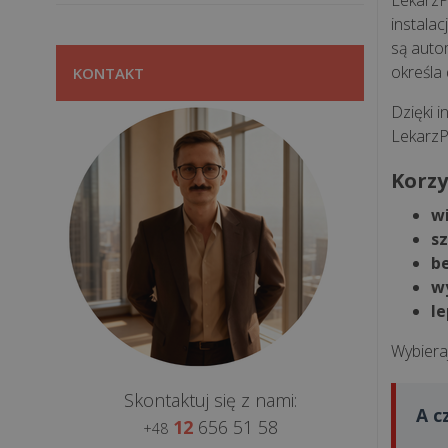
LekarzP
instala
są auto
określa
KONTAKT
Dzięki i
LekarzP
Korzy
w
s
b
w
le
Wybiera
Skontaktuj się z nami:
A c
12
656 51 58
+48