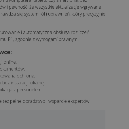
omu komputera, tabletu czy smartfona, bez
tów i pewność, że wszystkie aktualizacje wgrywane
awdza się system ról i uprawnień, który precyzyjnie
akturowanie i automatyczna obsługa rozliczeń.
emu P1, zgodnie z wymogami prawnymi.
wce:
i online,
 dokumentów,
ikowana ochrona,
bez instalacji lokalnej,
unikacja z personelem.
e też pełne doradztwo i wsparcie ekspertów.