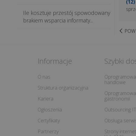
(12)
sprz
Ile kosztuje przestój spowodowany
brakiem wsparcia informaty...
POW
Informacje
Szybki do
O nas
Oprogramowa
handlowe
Struktura organizacyjna
Oprogramowan
Kariera
gastronomii
Ogłoszenia
Outsourcing I
Certyfikaty
Obsługa serw
Partnerzy
Strony intern