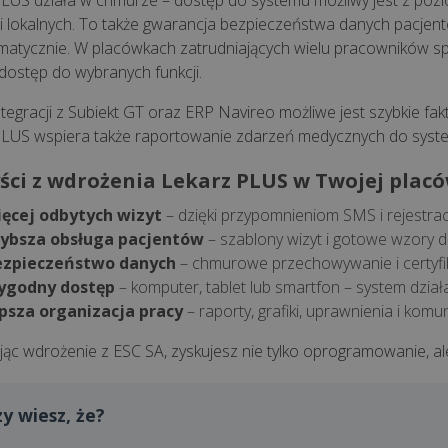
LUS działa w chmurze – dostęp do systemu możliwy jest z pozi
cji lokalnych. To także gwarancja bezpieczeństwa danych pacjen
matycznie. W placówkach zatrudniających wielu pracowników spr
 dostęp do wybranych funkcji.
ntegracji z Subiekt GT oraz ERP Navireo możliwe jest szybkie f
LUS wspiera także raportowanie zdarzeń medycznych do syst
ści z wdrożenia Lekarz PLUS w Twojej placó
ięcej odbytych wizyt
– dzięki przypomnieniom SMS i rejestracj
zybsza obsługa pacjentów
– szablony wizyt i gotowe wzory
ezpieczeństwo danych
– chmurowe przechowywanie i certyf
ygodny dostęp
– komputer, tablet lub smartfon – system działa 
psza organizacja pracy
– raporty, grafiki, uprawnienia i kom
jąc wdrożenie z ESC SA, zyskujesz nie tylko oprogramowanie, al
zy wiesz, że?