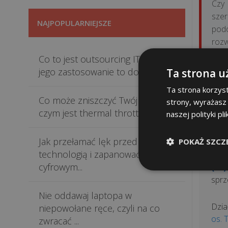
Czy
sze
NAJPOPULARNIEJSZE
podo
rozw
tym 
Co to jest outsourcing IT i dlaczego
opr
jego zastosowanie to do...
Ta strona u
zwię
Ta strona korzyst
Co może zniszczyć Twój sprzęt i
strony, wyrażasz
czym jest thermal throttling...
naszej polityki pl
Skor
Jak przełamać lęk przed
POKAŻ SZCZ
Dzia
technologią i zapanować nad
ul. 
cyfrowym...
(12)
sprz
Nie oddawaj laptopa w
Dzia
niepowołane ręce, czyli na co
os. 
zwracać ...