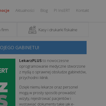
mocje
Aktualności
Blog
PI InsERT
Kontakt
 firm
Kasy i drukarki fiskalne
OJEGO GABINETU!
LekarzPLUS
to nowoczesne
oprogramowanie medyczne stworzone
z myślą o sprawnej obsłudze gabinetów,
przychodni i klinik.
Dzięki niemu lekarze oraz personel
mogą w prosty sposób prowadzić
wizyty, rejestrować pacjentów i
wystawiać dokumenty takie jak e-