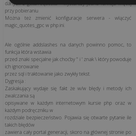
danych z geta/requesta - wystarczy jedna funkcja więcej
przy pobieraniu
Można też zmienić konfiguracje serwera - włączyć
magic_quotes_gpc w php.ini.
Ale ogólnie addslashes na danych powinno pomoc, to
funkcja która wstawia
przed znaki specjalne jak choćby " i ' znak \ który powoduje
ich ignorowanie
przez sql i traktowanie jako zwykły tekst.
Dygresja :
Zaskakujący wydaje się fakt że w/w błędy i metody ich
zwalczania są
opisywane w każdym internetowym kursie php oraz w
każdym podręczniku w
rozdziale bezpieczeństwo. Pojawia się otwarte pytanie ile
takich błędów
zawiera cały portal generacji, skoro na głównej stronie po