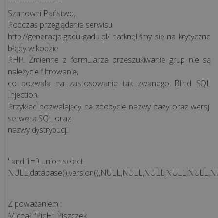
----------------------
e-
Szanowni Państwo,
podpis
Podczas przeglądania serwisu
http://generacja.gadu-gadu.pl/ natknęliśmy się na krytyczne
Procedura
błędy w kodzie
gwarancyjna
PHP. Zmienne z formularza przeszukiwanie grup nie są
należycie filtrowanie,
co pozwala na zastosowanie tak zwanego Blind SQL
Injection.
KONTAKT
Przykład pozwalający na zdobycie nazwy bazy oraz wersji
serwera SQL oraz
kontaktuj
nazwy dystrybucji.
ię
' and 1=0 union select
ami:
NULL,database(),version(),NULL,NULL,NULL,NULL,NULL,
48
2
56
Z poważaniem :
1
Michał "PicH" Piszczek