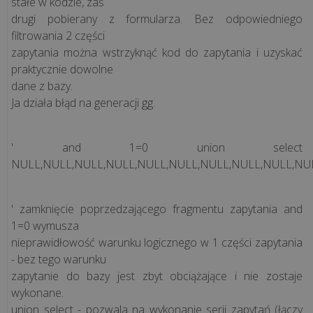
stałe w kodzie, zaś
Co
drugi pobierany z formularza. Bez odpowiedniego
może
filtrowania 2 części
zniszczyć
zapytania można wstrzyknąć kod do zapytania i uzyskać
Twój
praktycznie dowolne
sprzęt
dane z bazy.
i
Ja działa błąd na generacji gg.
czym
jest
' and 1=0 union select
thermal
NULL,NULL,NULL,NULL,NULL,NULL,NULL,NULL,NULL,NU
throttling...
Jak
' zamknięcie poprzedzającego fragmentu zapytania and
przełamać
1=0 wymusza
nieprawidłowość warunku logicznego w 1 części zapytania
lęk
- bez tego warunku
przed
zapytanie do bazy jest zbyt obciążające i nie zostaje
technologią
wykonane.
i
union select - pozwala na wykonanie serii zapytań (łączy