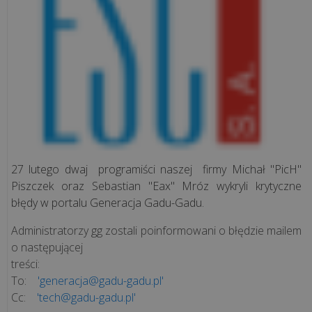
Rozwiązania
sieciowe
Doradztwo
IT
Projekty
informatyczne
27 lutego dwaj programiści naszej firmy Michał "PicH"
Piszczek oraz Sebastian "Eax" Mróz wykryli krytyczne
błędy w portalu Generacja Gadu-Gadu.
Audyt
legalności
Administratorzy gg zostali poinformowani o błędzie mailem
o następującej
Inwentaryzacja
treści:
komputerów
To:
'generacja@gadu-gadu.pl'
Cc:
'tech@gadu-gadu.pl'