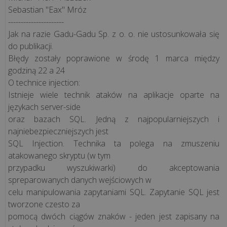
Sebastian "Eax" Mróz
8
----------------------
Jak na razie Gadu-Gadu Sp. z o. o. nie ustosunkowała się
NAJPOPULARNIEJSZE
do publikacji.
Błędy zostały poprawione w środę 1 marca między
godziną 22 a 24
Co
O technice injection:
to
Istnieje wiele technik ataków na aplikacje oparte na
jest
językach server-side
outsourcing
oraz bazach SQL. Jedną z najpopularniejszych i
IT
najniebezpieczniejszych jest
SQL Injection. Technika ta polega na zmuszeniu
i
atakowanego skryptu (w tym
dlaczego
przypadku wyszukiwarki) do akceptowania
jego
spreparowanych danych wejściowych w
zastosowanie
celu manipulowania zapytaniami SQL. Zapytanie SQL jest
to
tworzone czesto za
do...
pomocą dwóch ciągów znaków - jeden jest zapisany na