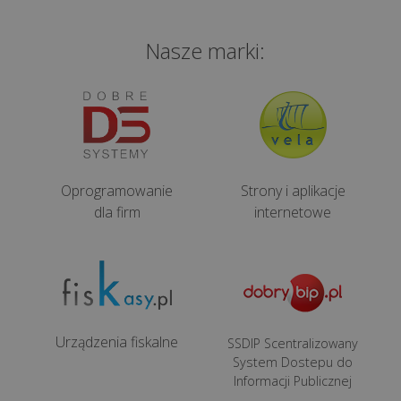
zapanować
nad
cyfrowym...
Nasze marki:
Nie
oddawaj
laptopa
w
niepowołane
Oprogramowanie
Strony i aplikacje
ręce,
dla firm
internetowe
czyli
na
co
zwracać
...
Urządzenia fiskalne
SSDIP Scentralizowany
System Dostepu do
Ile
Informacji Publicznej
kosztuje