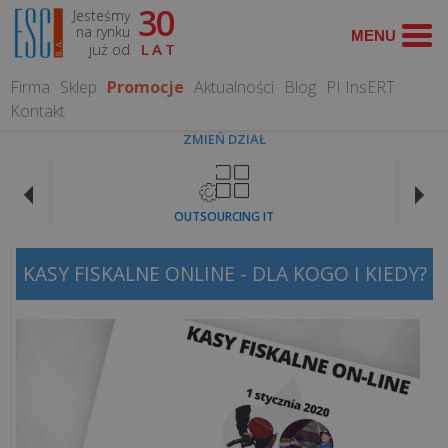
30
Jesteśmy
WYSZUKAJ
na rynku
już od
LAT
Firma
Sklep
Promocje
Aktualności
Blog
PI InsERT
Kontakt
ZMIEŃ DZIAŁ
CO
MOŻEMY
OUTSOURCING IT
DLA
CIEBIE
ZROBIĆ?
KASY FISKALNE ONLINE - DLA KOGO I KIEDY?
Obsługa
informatyczna
Serwis
Komputerowy