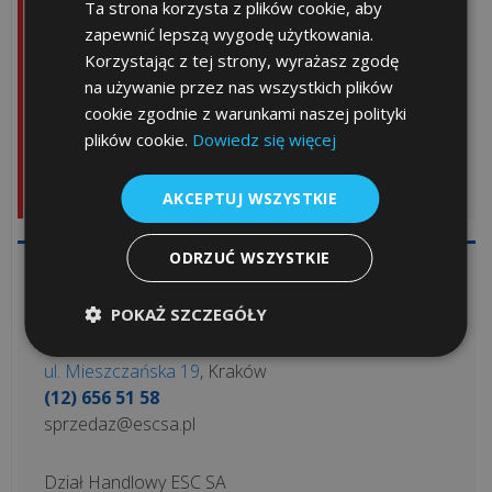
Ta strona korzysta z plików cookie, aby
do warsztatów samochodowych
, możliwe jest
8
zapewnić lepszą wygodę użytkowania.
znalezienie rozwiązania idealnie dopasowanego do
Korzystając z tej strony, wyrażasz zgodę
Twojej działalności. Co więcej, mimo konieczności
na używanie przez nas wszystkich plików
NAJPOPULARNIEJSZE
inwestycji, istnieją sposoby na optymalizację
cookie zgodnie z warunkami naszej polityki
kosztów, a my możemy pomóc Ci wybrać nawet
plików cookie.
Dowiedz się więcej
najtańszą kasę fiskalną
, która spełnia wszystkie
Co
wymogi prawne.
AKCEPTUJ WSZYSTKIE
to
jest
outsourcing
ODRZUĆ WSZYSTKIE
IT
Skorzystaj z darmowej konsultacji – nasi
doradcy są do Twojej dyspozycji:
i
POKAŻ SZCZEGÓŁY
dlaczego
Dział Handlowy ESC SA
jego
ul. Mieszczańska 19
, Kraków
zastosowanie
(12) 656 51 58
to
sprzedaz@escsa.pl
do...
Dział Handlowy ESC SA