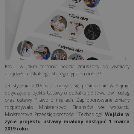
Rozwiązania
sieciowe
Doradztwo
IT
Projekty
Kto i w jakim terminie będzie zmuszony do wymiany
informatyczne
urządzenia fiskalnego starego typu na online?
29 stycznia 2019 roku odbyło się posiedzenie w Sejmie
Audyt
dotyczące projektu Ustawy o podatku od towarów i usług
legalności
oraz ustawy Prawo o miarach. Zaproponowane zmiany
rozpatrywało Ministerstwo Finansów we wsparciu
Inwentaryzacja
Ministerstwa Przedsiębiorczości i Technologii.
Wejście w
komputerów
życie projektu ustawy miałoby nastąpić 1 marca
2019 roku
.