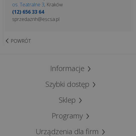
os. Teatralne 3
, Kraków
Co
(12) 656 33 64
może
sprzedaznh@escsa.pl
zniszczyć
Twój
sprzęt
POWRÓT
i
czym
jest
thermal
Informacje
throttling...
Szybki dostęp
Jak
przełamać
Sklep
lęk
przed
Programy
technologią
i
Urządzenia dla firm