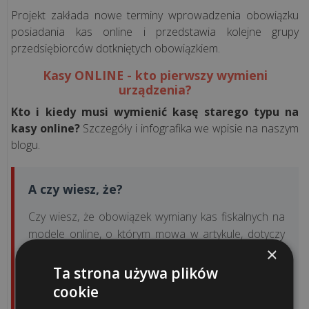
e-
Projekt zakłada nowe terminy wprowadzenia obowiązku
podpis
posiadania kas online i przedstawia kolejne grupy
przedsiębiorców dotkniętych obowiązkiem.
Procedura
Kasy ONLINE - kto pierwszy wymieni
gwarancyjna
urządzenia?
Kto i kiedy musi wymienić kasę starego typu na
kasy online?
Szczegóły i infografika we wpisie na naszym
KONTAKT
blogu.
kontaktuj
A czy wiesz, że?
ię
Czy wiesz, że obowiązek wymiany kas fiskalnych na
ami:
modele online, o którym mowa w artykule, dotyczy
×
coraz szerszego grona przedsiębiorców, a rynek
48
2
oferuje rozwiązania dostosowane do różnorodnych
Ta strona używa plików
potrzeb? Niezależnie od tego, czy Twoja firma należy
56
cookie
do sektora, dla którego dedykowane są
kasy fiskalne
1