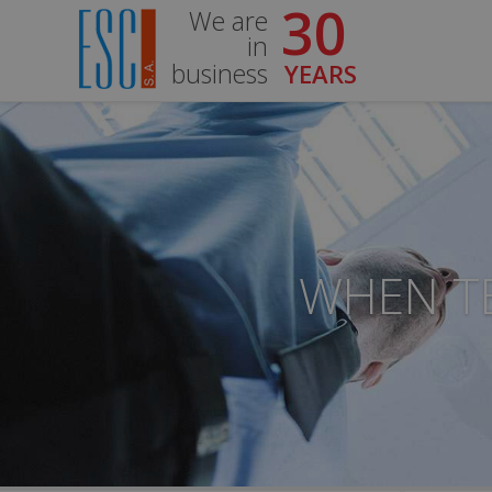
30
We are
in
business
YEARS
WHEN T