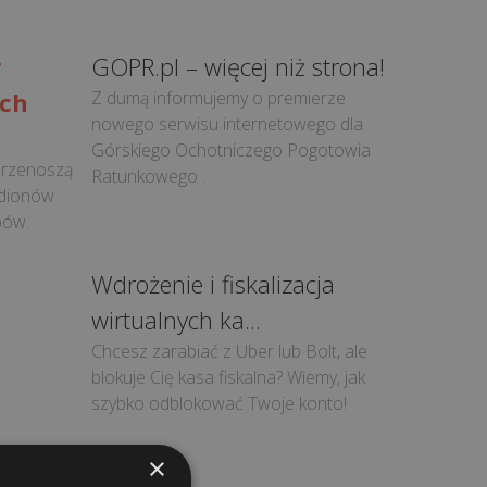
r
GOPR.pl – więcej niż strona!
ych
Z dumą informujemy o premierze
nowego serwisu internetowego dla
Górskiego Ochotniczego Pogotowia
 przenoszą
Ratunkowego .
adionów
pów.
Wdrożenie i fiskalizacja
wirtualnych ka...
Chcesz zarabiać z Uber lub Bolt, ale
blokuje Cię kasa fiskalna? Wiemy, jak
szybko odblokować Twoje konto!
×