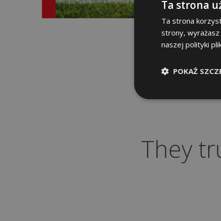
Ta strona u
Ta strona korzyst
strony, wyrażasz
naszej polityki pl
POKAŻ SZCZ
They tr