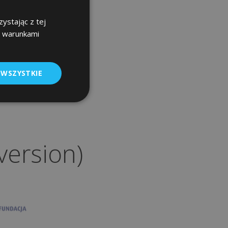
rgach
ystając z tej
z warunkami
w Twoich
bie na
astro
 WSZYSTKIE
version)