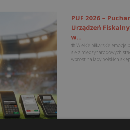
PUF 2026 – Pucha
Urządzeń Fiskaln
w...
⚽ Wielkie piłkarskie emocje
się z międzynarodowych st
wprost na lady polskich skle