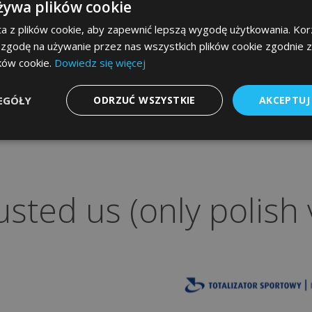
żywa plików cookie
Spotkajmy się na ta
WorldHotel i E...
a z plików cookie, aby zapewnić lepszą wygodę użytkowania. Korz
 zgodę na używanie przez nas wszystkich plików cookie zgodnie 
Przyszłość branży HoReCa 
ików cookie.
Dowiedz się więcej
rękach. ESC SA czeka na Cie
targach WorldHotel i EuroG
EGÓŁY
ODRZUĆ WSZYSTKIE
AKCEPTUJ
2026!
usted us (only polish 