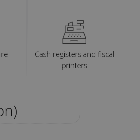
are
Cash registers and fiscal
printers
on)