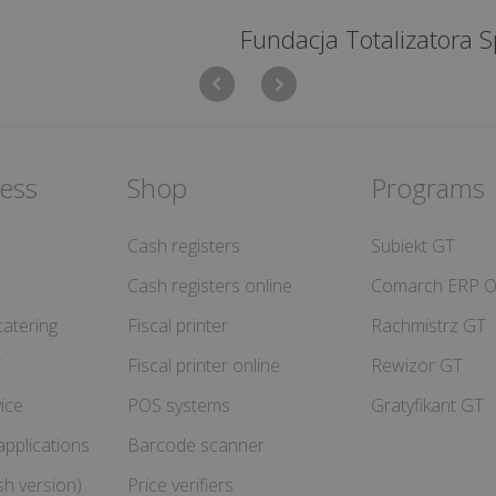
Fundacja Totalizatora Sportowego
ess
Shop
Programs
Cash registers
Subiekt GT
Cash registers online
Comarch ERP O
atering
Fiscal printer
Rachmistrz GT
T
Fiscal printer online
Rewizor GT
ice
POS systems
Gratyfikant GT
pplications
Barcode scanner
sh version)
Price verifiers