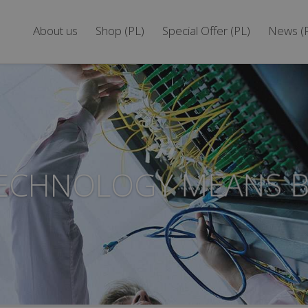
About us
Shop (PL)
Special Offer (PL)
News (
ECHNOLOGY MEANS B