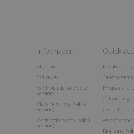
Information
Quick acc
About us
Fiscal devices
Structure
Sales systems
Work with us (only polish
Programs for c
version)
Outsourcing I
Classifieds (only Polish
version)
Computer serv
Certifications (only polish
Websites and a
version)
Blog (only Poli