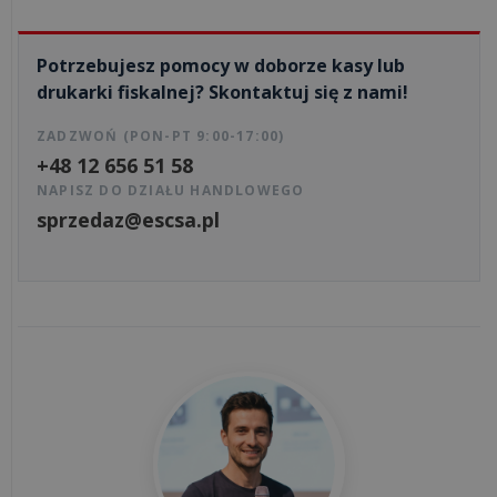
jest
i
co
Potrzebujesz pomocy w doborze kasy lub
się
drukarki fiskalnej? Skontaktuj się z nami!
na
niego
ZADZWOŃ (PON-PT 9:00-17:00)
+48 12 656 51 58
skład...
NAPISZ DO DZIAŁU HANDLOWEGO
sprzedaz@escsa.pl
Korzyści
z
aplikacji
POSbistro
na
urządzeniach
mobilnych
wszystkie
artykuły