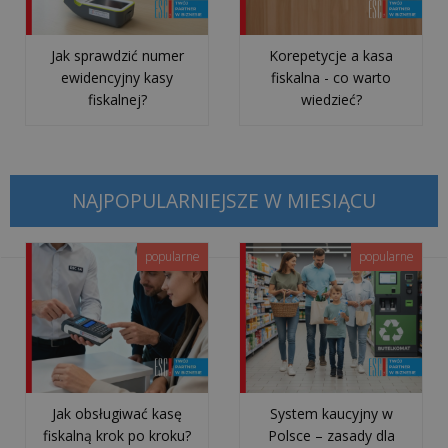
Na
co
Jak sprawdzić numer
Korepetycje a kasa
zwracać
ewidencyjny kasy
fiskalna - co warto
uwagę
fiskalnej?
wiedzieć?
przy
wyborze
dostawcy
usług
NAJPOPULARNIEJSZE W MIESIĄCU
IT?
popularne
popularne
Co
może
zniszczyć
Twój
sprzęt
i
Jak obsługiwać kasę
System kaucyjny w
czym
fiskalną krok po kroku?
Polsce – zasady dla