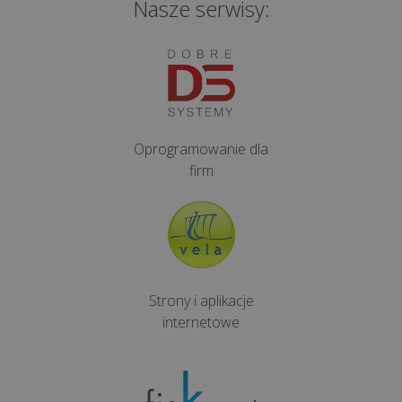
Nasze serwisy:
miesięczny
na
kasie
fiskalnej?
Jak
wymienić
Oprogramowanie dla
papier
firm
w
kasie
lub
drukarce
fiskalnej?
Strony i aplikacje
internetowe