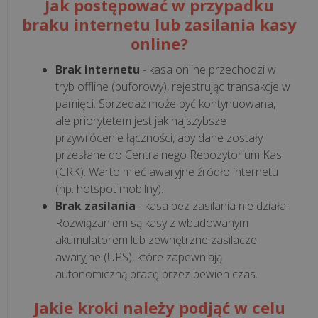
Jak postępować w przypadku
braku internetu lub zasilania kasy
wszystkie
online?
artykuły
>>
Brak internetu
- kasa online przechodzi w
tryb offline (buforowy), rejestrując transakcje w
pamięci. Sprzedaż może być kontynuowana,
ale priorytetem jest jak najszybsze
KSEF
przywrócenie łączności, aby dane zostały
przesłane do Centralnego Repozytorium Kas
(CRK). Warto mieć awaryjne źródło internetu
Jak
(np. hotspot mobilny).
przygotować
Brak zasilania
- kasa bez zasilania nie działa.
firmę
Rozwiązaniem są kasy z wbudowanym
na
akumulatorem lub zewnętrzne zasilacze
KSeF?
awaryjne (UPS), które zapewniają
8
autonomiczną pracę przez pewien czas.
kroków
do
Jakie kroki należy podjąć w celu
skutecznego