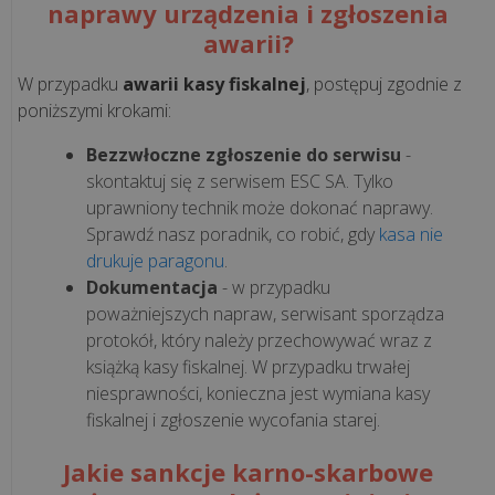
naprawy urządzenia i zgłoszenia
wdroż...
awarii?
W przypadku
awarii kasy fiskalnej
, postępuj zgodnie z
KSeF
poniższymi krokami:
a
kasa
Bezzwłoczne zgłoszenie do serwisu
-
fiskalna.
skontaktuj się z serwisem ESC SA. Tylko
Co
uprawniony technik może dokonać naprawy.
musisz
Sprawdź nasz poradnik, co robić, gdy
kasa nie
wiedzieć
drukuje paragonu
.
o
Dokumentacja
- w przypadku
integracji
poważniejszych napraw, serwisant sporządza
z
protokół, który należy przechowywać wraz z
syst...
książką kasy fiskalnej. W przypadku trwałej
niesprawności, konieczna jest wymiana kasy
fiskalnej i zgłoszenie wycofania starej.
Czy
KSeF
Jakie sankcje karno-skarbowe
jest