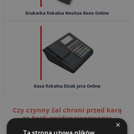
WDROŻENIA
Drukarka fiskalna Novitus Bono Online
Czym
jest
i
jak
działa
mechanizm
podzielonej
płatności
(spli...
Kasa fiskalna Elzab Jota Online
Jednolity
Plik
Czy czynny żal chroni przed karą
Kontrolny
za brak ewidencjonowania
na
×
sprzedaży?
żądanie:
Ta strona używa plików