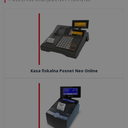
Rewolucja
1
stycznia
2027!
Koniec
paragonów
z
NIP
Kasa fiskalna Posnet Neo Online
wszystkie
artykuły
>>
OPROGRAMOWANIE
-