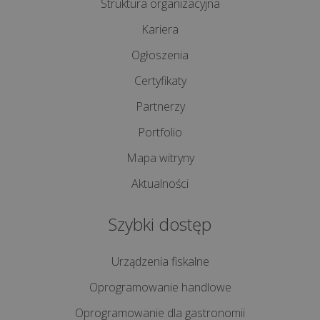
Struktura organizacyjna
technologią
Kariera
i
zapanować
Ogłoszenia
nad
Certyfikaty
cyfrowym...
Partnerzy
Ile
Portfolio
kosztuje
Mapa witryny
przestój
spowodowany
Aktualności
brakiem
wsparcia
Szybki dostęp
informaty...
Urządzenia fiskalne
wszystkie
Oprogramowanie handlowe
artykuły
>>
Oprogramowanie dla gastronomii