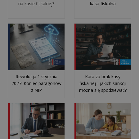
na kasie fiskalnej?
kasa fiskalna
internetowa
dla
hotelu:
co
musi
zawierać,
aby
przycią...
Rewolucja 1 stycznia
Kara za brak kasy
wszystkie
2027! Koniec paragonów
fiskalnej - jakich sankcji
artykuły
z NIP
można się spodziewać?
>>
OUTSOURCING
IT