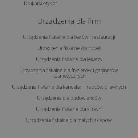
Drukarki etykiet
kasę
fiskalną
Urządzenia dla firm
krok
po
kroku?
Urządzenia fiskalne dla barów i restauracji
Urządzenia fiskalne dla hoteli
Jak
Urządzenia fiskalne dla lekarzy
zrobić
raport
Urządzenia fiskalne dla fryzjerów i gabinetów
kosmetycznych
dobowy
na
Urządzenia fiskalne dla kancelarii i radców prawnych
kasie
Urządzenia dla budowlańców
fiskalnej?
Urządzenia fiskalne dla siłowni
Jak
Urządzenia fiskalne dla małych sklepów
zrobić
raport