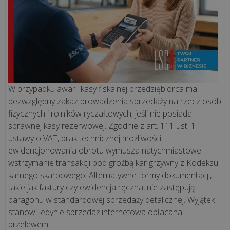
ją
mieć?
Sprzedaż
waty
cukrowej
W przypadku awarii kasy fiskalnej przedsiębiorca ma
a
bezwzględny zakaz prowadzenia sprzedaży na rzecz osób
kasa
fizycznych i rolników ryczałtowych, jeśli nie posiada
fiskalna
sprawnej kasy rezerwowej. Zgodnie z art. 111 ust. 1
-
ustawy o VAT, brak technicznej możliwości
czy
ewidencjonowania obrotu wymusza natychmiastowe
jest
wstrzymanie transakcji pod groźbą kar grzywny z Kodeksu
obowiązkow...
karnego skarbowego. Alternatywne formy dokumentacji,
takie jak faktury czy ewidencja ręczna, nie zastępują
wszystkie
paragonu w standardowej sprzedaży detalicznej. Wyjątek
artykuły
stanowi jedynie sprzedaż internetowa opłacana
>>
przelewem.