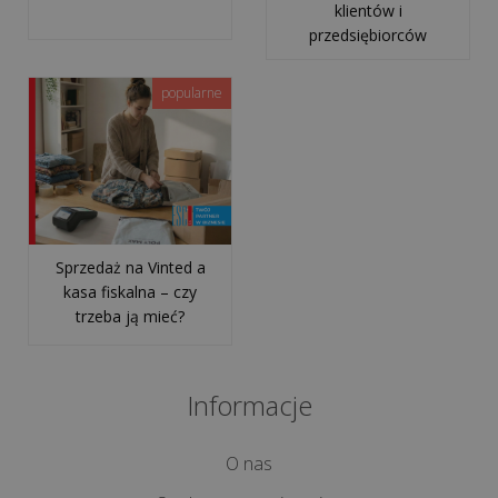
jest
klientów i
thermal
przedsiębiorców
throttling...
popularne
Czy
firma
outsourcingowa
chodzi
na
urlopy
Sprzedaż na Vinted a
i
kasa fiskalna – czy
trzeba ją mieć?
bierze
L4?
Informacje
Jak
przełamać
O nas
lęk
przed