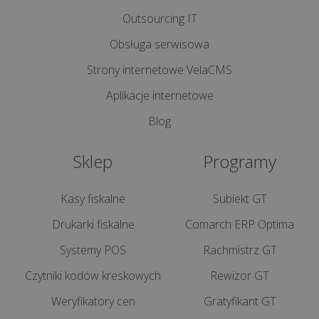
Outsourcing IT
Obsługa serwisowa
NAJPOPULARNIEJSZE
Strony internetowe VelaCMS
Aplikacje internetowe
Opłata
recyklingowa
Blog
za
foliówki
Sklep
Programy
-
jak
Kasy fiskalne
Subiekt GT
naliczyć
i
Drukarki fiskalne
Comarch ERP Optima
komu
Systemy POS
Rachmistrz GT
płacić...
Czytniki kodów kreskowych
Rewizor GT
Jak
Weryfikatory cen
Gratyfikant GT
obsługiwać