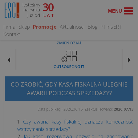
30
Jesteśmy
TEMATY
na rynku
już od
LAT
FISKALNE
Firma
Sklep
Promocje
Aktualności
Blog
PI InsERT
Kontakt
Koniec
ZMIEŃ DZIAŁ
paragonów
z
NIP
OUTSOURCING IT
na
kasie
fiskalnej.
CO ZROBIĆ, GDY KASA FISKALNA ULEGNIE
Co
AWARII PODCZAS SPRZEDAŻY?
zmienia
się
Data publikacji:
2026.06.16
. Zaaktualizowano:
2026.07.13
od...
Czy awaria kasy fiskalnej oznacza konieczność
wstrzymania sprzedaży?
Czy
Jak kasa rezerwowa pozwala na zachowanie