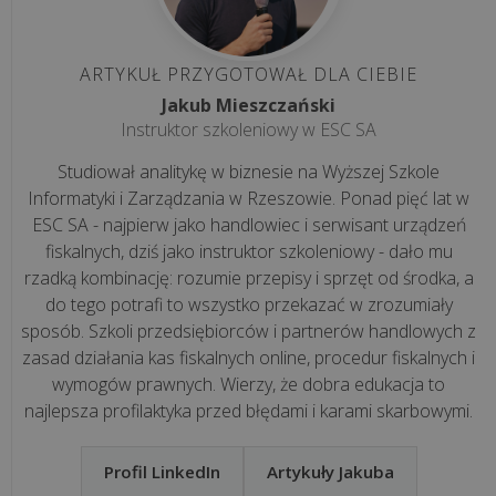
>>
ARTYKUŁ PRZYGOTOWAŁ DLA CIEBIE
Jakub Mieszczański
REALIZACJE
Instruktor szkoleniowy w ESC SA
INTERNETOWE
Studiował analitykę w biznesie na Wyższej Szkole
Informatyki i Zarządzania w Rzeszowie. Ponad pięć lat w
Ile
ESC SA - najpierw jako handlowiec i serwisant urządzeń
kosztuje
fiskalnych, dziś jako instruktor szkoleniowy - dało mu
stworzenie
rzadką kombinację: rozumie przepisy i sprzęt od środka, a
aplikacji
do tego potrafi to wszystko przekazać w zrozumiały
internetowej
sposób. Szkoli przedsiębiorców i partnerów handlowych z
zasad działania kas fiskalnych online, procedur fiskalnych i
Co
wymogów prawnych. Wierzy, że dobra edukacja to
to
najlepsza profilaktyka przed błędami i karami skarbowymi.
są
pliki
Profil LinkedIn
Artykuły Jakuba
cookies?