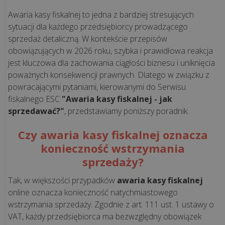
Awaria kasy fiskalnej to jedna z bardziej stresujących
sytuacji dla każdego przedsiębiorcy prowadzącego
CASE
sprzedaż detaliczną. W kontekście przepisów
STUDY
obowiązujących w 2026 roku, szybka i prawidłowa reakcja
jest kluczowa dla zachowania ciągłości biznesu i uniknięcia
poważnych konsekwencji prawnych. Dlatego w związku z
Kawa
powracającymi pytaniami, kierowanymi do Serwisu
podawana
fiskalnego ESC
"Awaria kasy fiskalnej - jak
przez
sprzedawać?"
, przedstawiamy poniższy poradnik.
misia
i
Czy awaria kasy fiskalnej oznacza
technologia
konieczność wstrzymania
odporna
sprzedaży?
na
mróz.
Tak, w większości przypadków
awaria kasy fiskalnej
Zob...
online oznacza konieczność natychmiastowego
wstrzymania sprzedaży. Zgodnie z art. 111 ust. 1 ustawy o
VAT, każdy przedsiębiorca ma bezwzględny obowiązek
Niezawodna