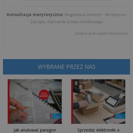
Konsultacja merytoryczna:
Magdalena Greloch - Wiceprezes
Dlaczego
Zarządu, Kierownik Działu Handlowego
responsywność
strony
Dodane przez
Jakub Mieszczański
internetowej
jest
kluczem
do
WYBRANE PRZEZ NAS
s...
Jak
stworzyć
skuteczny
sklep
internetowy?
Strona
Jak anulować paragon
Sprzedaż elektroniki a