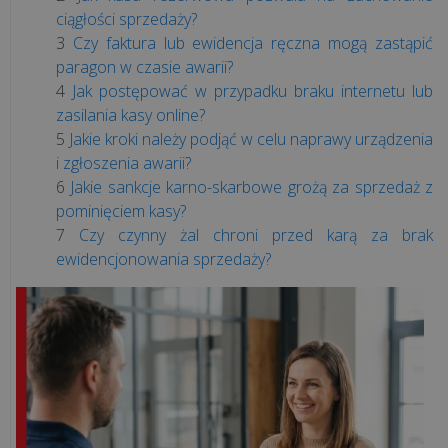
kasy
ciągłości sprzedaży?
offline
Czy faktura lub ewidencja ręczna mogą zastąpić
znikną?
paragon w czasie awarii?
Jak postępować w przypadku braku internetu lub
Jak
zasilania kasy online?
sprawdzić
Jakie kroki należy podjąć w celu naprawy urządzenia
pamięć
i zgłoszenia awarii?
kasy
Jakie sankcje karno-skarbowe grożą za sprzedaż z
fiskalnej?
pominięciem kasy?
Czy czynny żal chroni przed karą za brak
ewidencjonowania sprzedaży?
Usługi
remontowe
a
kasa
fiskalna
-
kiedy
trzeba