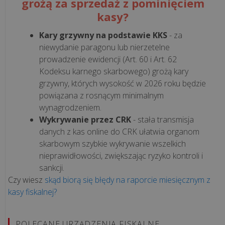
grożą za sprzedaż z pominięciem
bezpieczny?
kasy?
Jak
„pusta
Kary grzywny na podstawie KKS
- za
faktura”
niewydanie paragonu lub nierzetelne
może
prowadzenie ewidencji (Art. 60 i Art. 62
trafić
Kodeksu karnego skarbowego) grożą kary
do...
grzywny, których wysokość w 2026 roku będzie
powiązana z rosnącym minimalnym
wynagrodzeniem.
Kto
Wykrywanie przez CRK
- stała transmisja
w
danych z kas online do CRK ułatwia organom
Twojej
skarbowym szybkie wykrywanie wszelkich
firmie
nieprawidłowości, zwiększając ryzyko kontroli i
odpowie
sankcji.
za
Czy wiesz
skąd biorą się błędy na raporcie miesięcznym z
KSeF?
kasy fiskalnej?
Wyjaśniamy
model
uprawn...
POLECANE URZĄDZENIA FISKALNE