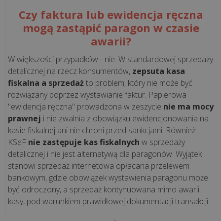
Nowoczesne
Czy faktura lub ewidencja ręczna
stanowisko
mogą zastąpić paragon w czasie
kasowe,
które
awarii?
oszczędza
W większości przypadków - nie. W standardowej sprzedaży
czas.
detalicznej na rzecz konsumentów,
zepsuta kasa
Zobacz,
fiskalna a sprzedaż
to problem, który nie może być
...
rozwiązany poprzez wystawianie faktur. Papierowa
"ewidencja ręczna" prowadzona w zeszycie
nie ma mocy
Skalowanie
prawnej
i nie zwalnia z obowiązku ewidencjonowania na
biznesu
kasie fiskalnej ani nie chroni przed sankcjami. Również
bez
KSeF
nie zastępuje kas fiskalnych
w sprzedaży
chaosu.
detalicznej i nie jest alternatywą dla paragonów. Wyjątek
Jak
stanowi sprzedaż internetowa opłacana przelewem
„Sztuka
bankowym, gdzie obowiązek wystawienia paragonu może
Mięsa”
być odroczony, a sprzedaż kontynuowana mimo awarii
kasy, pod warunkiem prawidłowej dokumentacji transakcji.
zyskała
pe...