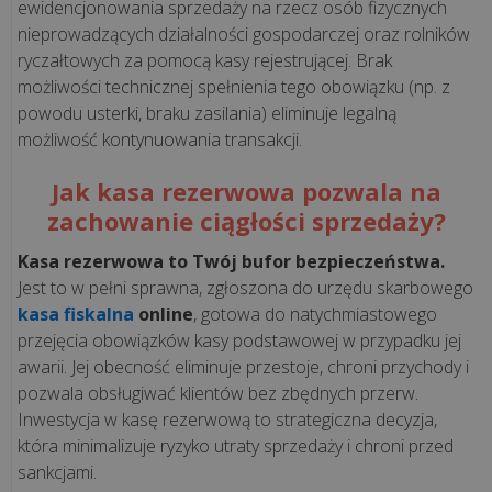
ewidencjonowania sprzedaży na rzecz osób fizycznych
infrastruktura
nieprowadzących działalności gospodarczej oraz rolników
fiskalna
ryczałtowych za pomocą kasy rejestrującej. Brak
dla
możliwości technicznej spełnienia tego obowiązku (np. z
rosnącej
powodu usterki, braku zasilania) eliminuje legalną
sieci
możliwość kontynuowania transakcji.
pizzer...
Jak kasa rezerwowa pozwala na
„Krzepka
zachowanie ciągłości sprzedaży?
Rzepka”
Kasa rezerwowa to Twój bufor bezpieczeństwa.
–
Jest to w pełni sprawna, zgłoszona do urzędu skarbowego
jak
kasa fiskalna
online
, gotowa do natychmiastowego
technologia
przejęcia obowiązków kasy podstawowej w przypadku jej
wspiera
awarii. Jej obecność eliminuje przestoje, chroni przychody i
marzenia
pozwala obsługiwać klientów bez zbędnych przerw.
o
Inwestycja w kasę rezerwową to strategiczna decyzja,
zdrowy...
która minimalizuje ryzyko utraty sprzedaży i chroni przed
sankcjami.