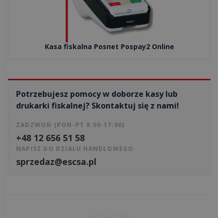
Dlaczego
responsywność
Kasa fiskalna Posnet Pospay2 Online
strony
internetowej
jest
kluczem
Potrzebujesz pomocy w doborze kasy lub
do
drukarki fiskalnej? Skontaktuj się z nami!
s...
ZADZWOŃ (PON-PT 9:00-17:00)
+48 12 656 51 58
Jak
stworzyć
NAPISZ DO DZIAŁU HANDLOWEGO
sprzedaz@escsa.pl
skuteczny
sklep
internetowy?
Strona