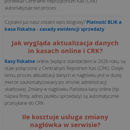
ponieważ Centralne Repozytorium Kas (CRK)
WDROŻENIA
automatyzuje ten proces.
Czytałeś już nasz ostatni wpis blogowy?
Płatność BLIK a
Czym
kasa fiskalna - zasady ewidencji sprzedaży
.
jest
i
Jak wygląda aktualizacja danych
jak
in kasach online i CRK?
działa
mechanizm
Kasy fiskalne
online, będące standardem w 2026 roku, są
podzielonej
stale połączone z Centralnym Rejestrem Kas (CRK). Dzięki
płatności
temu, proces aktualizacji danych w nagłówku jest w dużej
(spli...
mierze zautomatyzowany po stronie administracji
skarbowej. Zmiany w nagłówku Państwa kasy online (np.
nazwa firmy, adres punktu sprzedaży) są automatycznie
Jednolity
przesyłane do CRK.
Plik
Kontrolny
Ile kosztuje usługa zmiany
na
nagłówka w serwisie?
żądanie: