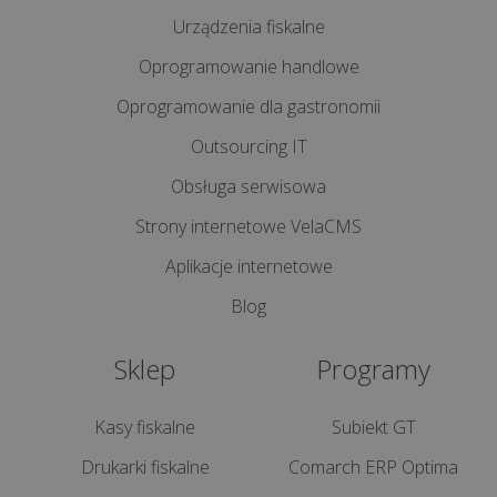
miesięczny
Urządzenia fiskalne
na
kasie
Oprogramowanie handlowe
fiskalnej?
Oprogramowanie dla gastronomii
Outsourcing IT
Jak
wymienić
Obsługa serwisowa
papier
Strony internetowe VelaCMS
w
kasie
Aplikacje internetowe
lub
Blog
drukarce
fiskalnej?
Sklep
Programy
Kasy fiskalne
Subiekt GT
Drukarki fiskalne
Comarch ERP Optima