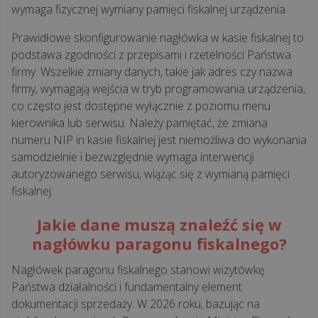
wymaga fizycznej wymiany pamięci fiskalnej urządzenia.
Prawidłowe skonfigurowanie nagłówka w kasie fiskalnej to
CASE
podstawa zgodności z przepisami i rzetelności Państwa
STUDY
firmy. Wszelkie zmiany danych, takie jak adres czy nazwa
firmy, wymagają wejścia w tryb programowania urządzenia,
co często jest dostępne wyłącznie z poziomu menu
Kawa
kierownika lub serwisu. Należy pamiętać, że zmiana
podawana
numeru NIP in kasie fiskalnej jest niemożliwa do wykonania
przez
samodzielnie i bezwzględnie wymaga interwencji
misia
autoryzowanego serwisu, wiążąc się z wymianą pamięci
i
fiskalnej.
technologia
odporna
Jakie dane muszą znaleźć się w
na
nagłówku paragonu fiskalnego?
mróz.
Nagłówek paragonu fiskalnego stanowi wizytówkę
Zob...
Państwa działalności i fundamentalny element
dokumentacji sprzedaży. W 2026 roku, bazując na
Niezawodna