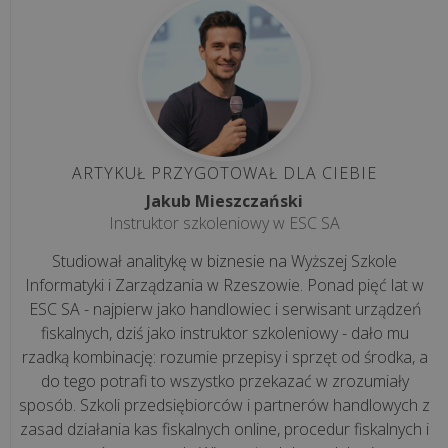
internetowa
dla
hotelu:
co
musi
zawierać,
aby
ARTYKUŁ PRZYGOTOWAŁ DLA CIEBIE
przycią...
Jakub Mieszczański
Instruktor szkoleniowy w ESC SA
wszystkie
Studiował analitykę w biznesie na Wyższej Szkole
artykuły
Informatyki i Zarządzania w Rzeszowie. Ponad pięć lat w
>>
ESC SA - najpierw jako handlowiec i serwisant urządzeń
fiskalnych, dziś jako instruktor szkoleniowy - dało mu
rzadką kombinację: rozumie przepisy i sprzęt od środka, a
OUTSOURCING
do tego potrafi to wszystko przekazać w zrozumiały
IT
sposób. Szkoli przedsiębiorców i partnerów handlowych z
zasad działania kas fiskalnych online, procedur fiskalnych i