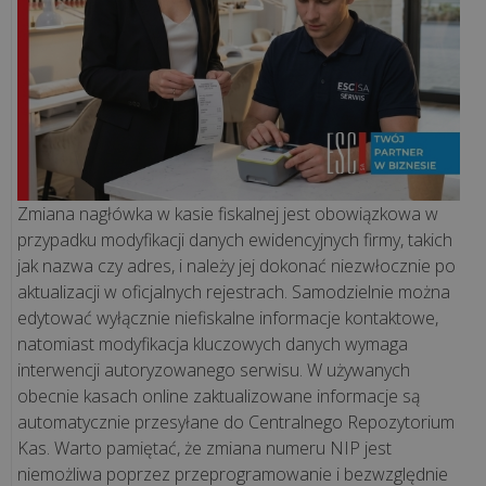
ją
mieć?
Sprzedaż
waty
cukrowej
a
Zmiana nagłówka w kasie fiskalnej jest obowiązkowa w
kasa
przypadku modyfikacji danych ewidencyjnych firmy, takich
fiskalna
jak nazwa czy adres, i należy jej dokonać niezwłocznie po
-
aktualizacji w oficjalnych rejestrach. Samodzielnie można
czy
edytować wyłącznie niefiskalne informacje kontaktowe,
jest
natomiast modyfikacja kluczowych danych wymaga
obowiązkow...
interwencji autoryzowanego serwisu. W używanych
obecnie kasach online zaktualizowane informacje są
wszystkie
automatycznie przesyłane do Centralnego Repozytorium
artykuły
Kas. Warto pamiętać, że zmiana numeru NIP jest
>>
niemożliwa poprzez przeprogramowanie i bezwzględnie