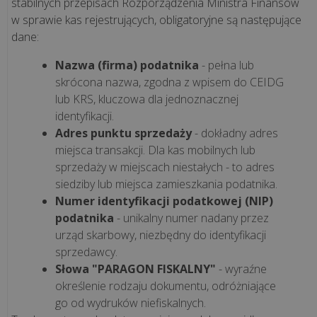
stabilnych przepisach Rozporządzenia Ministra Finansów
infrastruktura
w sprawie kas rejestrujących, obligatoryjne są następujące
fiskalna
dane:
dla
rosnącej
Nazwa (firma) podatnika
- pełna lub
sieci
skrócona nazwa, zgodna z wpisem do CEIDG
pizzer...
lub KRS, kluczowa dla jednoznacznej
identyfikacji.
Adres punktu sprzedaży
- dokładny adres
„Krzepka
miejsca transakcji. Dla kas mobilnych lub
Rzepka”
sprzedaży w miejscach niestałych - to adres
–
siedziby lub miejsca zamieszkania podatnika.
jak
Numer identyfikacji podatkowej (NIP)
technologia
podatnika
- unikalny numer nadany przez
wspiera
urząd skarbowy, niezbędny do identyfikacji
marzenia
sprzedawcy.
o
Słowa "PARAGON FISKALNY"
- wyraźne
zdrowy...
określenie rodzaju dokumentu, odróżniające
go od wydruków niefiskalnych.