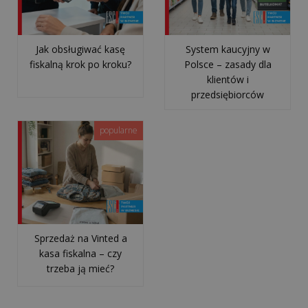
NAJPOPULARNIEJSZE
Jak obsługiwać kasę
System kaucyjny w
fiskalną krok po kroku?
Polsce – zasady dla
klientów i
Opłata
przedsiębiorców
recyklingowa
za
popularne
foliówki
-
jak
naliczyć
i
komu
Sprzedaż na Vinted a
płacić...
kasa fiskalna – czy
trzeba ją mieć?
Jak
obsługiwać