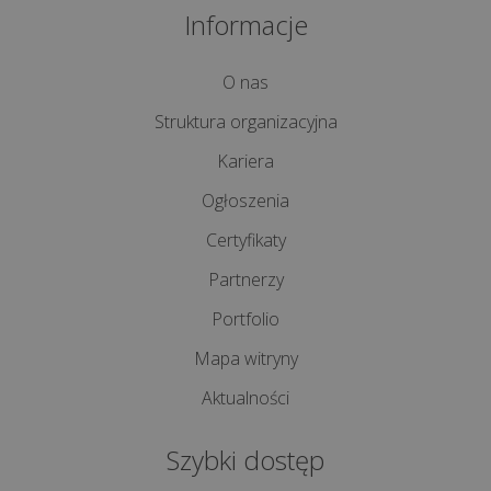
Informacje
kasę
fiskalną
krok
O nas
po
Struktura organizacyjna
kroku?
Kariera
Jak
Ogłoszenia
zrobić
Certyfikaty
raport
dobowy
Partnerzy
na
Portfolio
kasie
fiskalnej?
Mapa witryny
Aktualności
Jak
zrobić
Szybki dostęp
raport