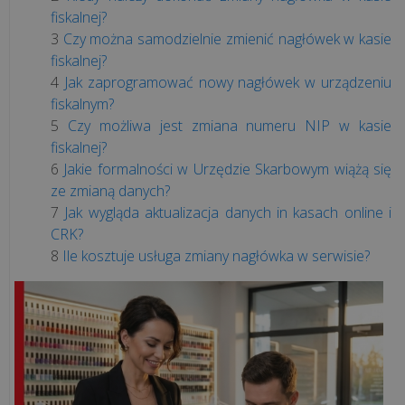
kasy
fiskalnej?
offline
Czy można samodzielnie zmienić nagłówek w kasie
znikną?
fiskalnej?
Jak zaprogramować nowy nagłówek w urządzeniu
Jak
fiskalnym?
sprawdzić
Czy możliwa jest zmiana numeru NIP w kasie
pamięć
fiskalnej?
kasy
Jakie formalności w Urzędzie Skarbowym wiążą się
fiskalnej?
ze zmianą danych?
Jak wygląda aktualizacja danych in kasach online i
CRK?
Usługi
Ile kosztuje usługa zmiany nagłówka w serwisie?
remontowe
a
kasa
fiskalna
-
kiedy
trzeba