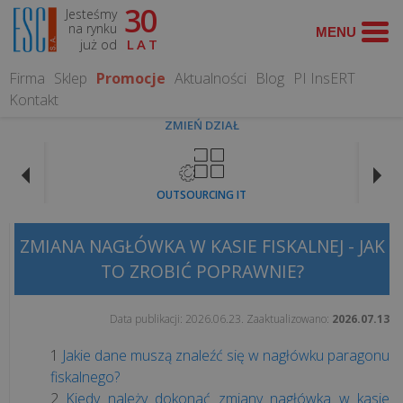
30
Jesteśmy
TEMATY
na rynku
już od
LAT
FISKALNE
Firma
Sklep
Promocje
Aktualności
Blog
PI InsERT
Kontakt
Koniec
ZMIEŃ DZIAŁ
paragonów
z
NIP
OUTSOURCING IT
na
kasie
fiskalnej.
ZMIANA NAGŁÓWKA W KASIE FISKALNEJ - JAK
Co
TO ZROBIĆ POPRAWNIE?
zmienia
się
Data publikacji:
2026.06.23
. Zaaktualizowano:
2026.07.13
od...
Jakie dane muszą znaleźć się w nagłówku paragonu
fiskalnego?
Czy
Kiedy należy dokonać zmiany nagłówka w kasie