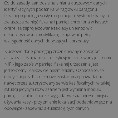
Co do zasady, samodzielna zmiana kluczowych danych
wdroż...
identyfikacyjnych podatnika w nagłówku paragonu
fiskalnego podlega ścisłym regulacjom. System fiskalny, a
KSeF
zwłaszcza pamięć fiskalna i pamięć chroniona w kasach
a
online, są zaprojektowane tak, aby uniemożliwić
kasa
nieautoryzowaną modyfikację i zapewnić pełną
fiskalna.
wiarygodność danych dotyczących sprzedaży.
Co
Kluczowe dane podlegają zróżnicowanym zasadom
musisz
aktualizacji. Najbardziej restrykcyjnie traktowany jest numer
wiedzieć
NIP - jego zapis w pamięci fiskalnej urządzenia jest
o
jednokrotny i całkowicie niezmienialny. Oznacza to, że
integracji
modyfikacja NIP-u nie może zostać przeprowadzona
z
nawet przez autoryzowany serwis kas fiskalnych; w takiej
syst...
sytuacji jedynym rozwiązaniem jest wymiana modułu
pamięci fiskalnej. Inaczej wygląda kwestia adresu miejsca
Czy
używania kasy - przy zmianie lokalizacji podatnik wręcz ma
KSeF
obowiązek zapewnić aktualizację tych danych.
jest