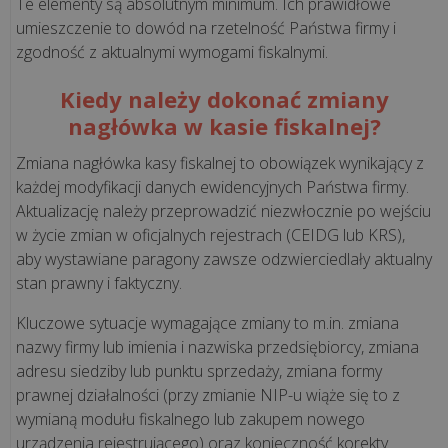
Nowoczesne
Te elementy są absolutnym minimum. Ich prawidłowe
stanowisko
umieszczenie to dowód na rzetelność Państwa firmy i
zgodność z aktualnymi wymogami fiskalnymi.
kasowe,
które
Kiedy należy dokonać zmiany
oszczędza
nagłówka w kasie fiskalnej?
czas.
Zobacz,
Zmiana nagłówka kasy fiskalnej to obowiązek wynikający z
...
każdej modyfikacji danych ewidencyjnych Państwa firmy.
Aktualizację należy przeprowadzić niezwłocznie po wejściu
Skalowanie
w życie zmian w oficjalnych rejestrach (CEIDG lub KRS),
biznesu
aby wystawiane paragony zawsze odzwierciedlały aktualny
stan prawny i faktyczny.
bez
chaosu.
Kluczowe sytuacje wymagające zmiany to m.in. zmiana
Jak
nazwy firmy lub imienia i nazwiska przedsiębiorcy, zmiana
„Sztuka
adresu siedziby lub punktu sprzedaży, zmiana formy
Mięsa”
prawnej działalności (przy zmianie NIP-u wiąże się to z
zyskała
wymianą modułu fiskalnego lub zakupem nowego
pe...
urządzenia rejestrującego) oraz konieczność korekty