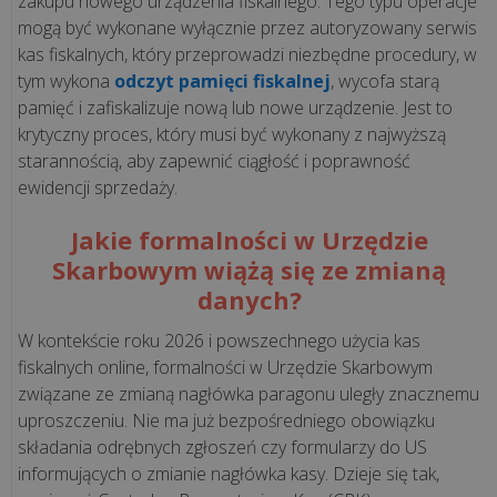
zakupu nowego urządzenia fiskalnego. Tego typu operacje
mogą być wykonane wyłącznie przez autoryzowany serwis
Rewolucja
kas fiskalnych, który przeprowadzi niezbędne procedury, w
tym wykona
odczyt pamięci fiskalnej
, wycofa starą
1
pamięć i zafiskalizuje nową lub nowe urządzenie. Jest to
stycznia
krytyczny proces, który musi być wykonany z najwyższą
2027!
starannością, aby zapewnić ciągłość i poprawność
Koniec
ewidencji sprzedaży.
paragonów
z
Jakie formalności w Urzędzie
NIP
Skarbowym wiążą się ze zmianą
danych?
wszystkie
W kontekście roku 2026 i powszechnego użycia kas
artykuły
fiskalnych online, formalności w Urzędzie Skarbowym
>>
związane ze zmianą nagłówka paragonu uległy znacznemu
uproszczeniu. Nie ma już bezpośredniego obowiązku
składania odrębnych zgłoszeń czy formularzy do US
OPROGRAMOWANIE
informujących o zmianie nagłówka kasy. Dzieje się tak,
-