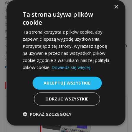
jest
Warto pamiętać, że zmiana danych w nagłówku to nie
×
i
jedyny moment, kiedy należy pochylić się nad techniczną
Ta strona używa plików
co
stroną obsługi urządzenia. W codziennej praktyce
cookie
się
biznesowej równie ważne jest prawidłowe
na
ewidencjonowanie nietypowych transakcji - sprawdź nasz
Ta strona korzysta z plików cookie, aby
niego
poradnik
jak nabić przelew na kasę fiskalną
. Podczas
zapewnić lepszą wygodę użytkowania.
skład...
kontaktów z serwisem czy urzędem skarbowym niezbędna
Korzystając z tej strony, wyrażasz zgodę
jest precyzyjna identyfikacja sprzętu - jeśli nie wiesz, gdzie
na używanie przez nas wszystkich plików
szukać tych danych, sprawdź
jak sprawdzić numer
Korzyści
cookie zgodnie z warunkami naszej polityki
ewidencyjny kasy fiskalnej
.
plików cookie.
Dowiedz się więcej
z
aplikacji
POSbistro
AKCEPTUJ WSZYSTKIE
POLECANE URZĄDZENIA FISKALNE
na
urządzeniach
ODRZUĆ WSZYSTKIE
mobilnych
POKAŻ SZCZEGÓŁY
wszystkie
artykuły