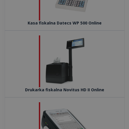
>>
Kasa fiskalna Datecs WP 500 Online
REALIZACJE
INTERNETOWE
Ile
kosztuje
stworzenie
aplikacji
internetowej
Drukarka fiskalna Novitus HD II Online
Co
to
są
pliki
cookies?