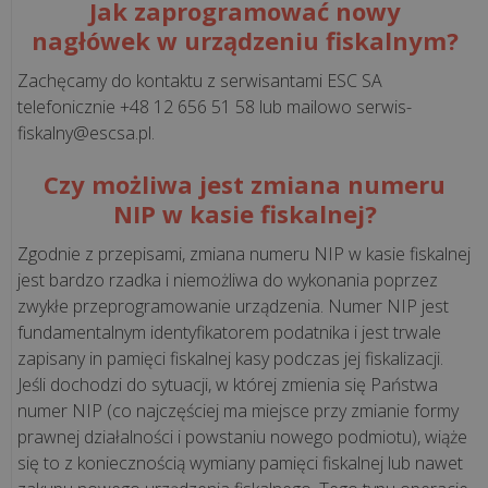
Jak zaprogramować nowy
bezpieczny?
nagłówek w urządzeniu fiskalnym?
Jak
„pusta
Zachęcamy do kontaktu z serwisantami ESC SA
faktura”
telefonicznie +48 12 656 51 58 lub mailowo serwis-
może
fiskalny@escsa.pl.
trafić
do...
Czy możliwa jest zmiana numeru
NIP w kasie fiskalnej?
Kto
Zgodnie z przepisami, zmiana numeru NIP w kasie fiskalnej
w
jest bardzo rzadka i niemożliwa do wykonania poprzez
Twojej
zwykłe przeprogramowanie urządzenia. Numer NIP jest
firmie
fundamentalnym identyfikatorem podatnika i jest trwale
odpowie
zapisany in pamięci fiskalnej kasy podczas jej fiskalizacji.
za
Jeśli dochodzi do sytuacji, w której zmienia się Państwa
KSeF?
numer NIP (co najczęściej ma miejsce przy zmianie formy
Wyjaśniamy
prawnej działalności i powstaniu nowego podmiotu), wiąże
model
się to z koniecznością wymiany pamięci fiskalnej lub nawet
uprawn...