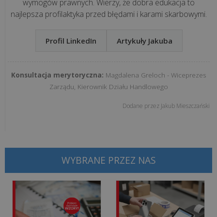
wymogów prawnych. Wierzy, że dobra edukacja to
Na
najlepsza profilaktyka przed błędami i karami skarbowymi.
co
zwracać
Profil LinkedIn
Artykuły Jakuba
uwagę
przy
wyborze
Konsultacja merytoryczna:
Magdalena Greloch - Wiceprezes
dostawcy
Zarządu, Kierownik Działu Handlowego
usług
Dodane przez
Jakub Mieszczański
IT?
Co
może
WYBRANE PRZEZ NAS
zniszczyć
Twój
sprzęt
i
czym