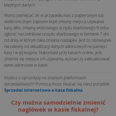
błędnych danych.
wszystkie
Warto pamiętać, że w przypadku kas z papierowym lub
artykuły
elektronicznym zapisem kopii zmianę miejsca używania
>>
kasy albo zmianę właściwego urzędu skarbowego trzeba
zgłosić naczelnikowi urzędu skarbowego w terminie 7 dni
od dnia, w którym taka zmiana nastąpiła. Jest to obowiązek
KSEF
niezależny od aktualizacji danych adresowych w pamięci
kasy i w jej książce. Natomiast przy kasach online, jeśli
zmienia się miejsce ich używania, wystarczy zaktualizować
Jak
dane adresowe w kasie.
przygotować
firmę
Myślisz o sprzedaży na znanych platformach
na
sprzedażowych? Pomocą może okazać się nasz poradnik
KSeF?
Sprzedaż internetowa a kasa fiskalna
.
8
Czy można samodzielnie zmienić
kroków
nagłówek w kasie fiskalnej?
do
skutecznego