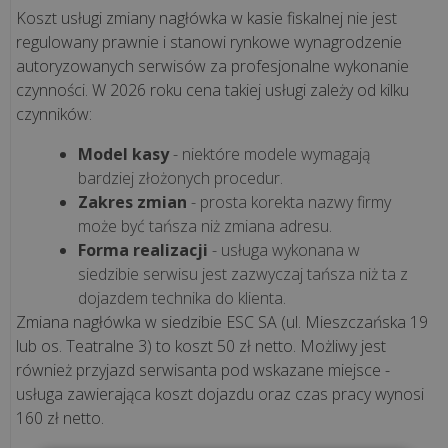
Kompleksowy
Koszt usługi zmiany nagłówka w kasie fiskalnej nie jest
przewodnik
regulowany prawnie i stanowi rynkowe wynagrodzenie
autoryzowanych serwisów za profesjonalne wykonanie
czynności. W 2026 roku cena takiej usługi zależy od kilku
Jak
czynników:
skutecznie
obniżyć
Model kasy
- niektóre modele wymagają
koszty
bardziej złożonych procedur.
w
Zakres zmian
- prosta korekta nazwy firmy
gastronomii?
może być tańsza niż zmiana adresu.
Praktyczne
Forma realizacji
- usługa wykonana w
pora...
siedzibie serwisu jest zazwyczaj tańsza niż ta z
dojazdem technika do klienta.
Zmiana nagłówka w siedzibie ESC SA (ul. Mieszczańska 19
Jednolity
lub os. Teatralne 3) to koszt 50 zł netto. Możliwy jest
Plik
również przyjazd serwisanta pod wskazane miejsce -
Kontrolny
usługa zawierająca koszt dojazdu oraz czas pracy wynosi
–
160 zł netto.
czym