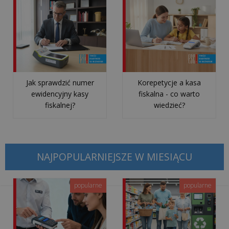
technologią
i
zapanować
nad
cyfrowym...
Jak sprawdzić numer
Korepetycje a kasa
Ile
ewidencyjny kasy
fiskalna - co warto
kosztuje
fiskalnej?
wiedzieć?
przestój
spowodowany
brakiem
wsparcia
NAJPOPULARNIEJSZE W MIESIĄCU
informaty...
popularne
popularne
wszystkie
artykuły
>>