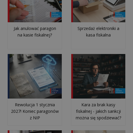
jest
thermal
throttling...
Jak anulować paragon
Sprzedaż elektroniki a
Czy
na kasie fiskalnej?
kasa fiskalna
firma
outsourcingowa
chodzi
na
urlopy
i
bierze
L4?
Rewolucja 1 stycznia
Kara za brak kasy
Jak
2027! Koniec paragonów
fiskalnej - jakich sankcji
przełamać
z NIP
można się spodziewać?
lęk
przed