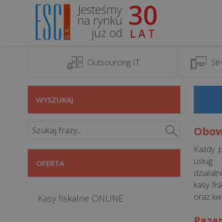
30
Jesteśmy
na rynku
już od
LAT
Outsourcing IT
Str
WYSZUKAJ
Obow
Każdy p
usług 
OFERTA
działal
kasy fi
oraz kw
Kasy fiskalne ONLINE
Reze