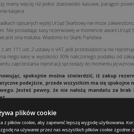
ży mamy więcej niż jedno stanowisko kasowe, paragon powini
nie kasjera.
adkach opisanych wyżej Urząd Skarbowy nie może zakwestiono
m. Nie posiadając kasy rezerwowej w momencie awarii Urząd Sk
 nie jest ona malutka. Wiadomo to Skarb Państwa.
z art. 111 ust. 2 ustawy o VAT, jeśli przedsiębiorca nie rejestr
 na niego karę w wysokości 30% naliczonego podatku od zakupu
ntu zaprzestania rejestracji sprzedaży do momentu jej wznowi
owując, spokojnie można stwierdzić, iż zakup rezerw
tyczne podejście, przede wszystkim ma się spokojne ne
wego. Jesteś pewny, że nie nałożą mandatu za brak k
et.
y warto rozważyć wymianę starej kasy 
żywa plików cookie
e awarie i problemy techniczne: Jeśli Twoja kasa fiskalna czę
a z plików cookie, aby zapewnić lepszą wygodę użytkowania. Korz
zne, może to zakłócać codzienną działalność i prowadzić 
 zgodę na używanie przez nas wszystkich plików cookie zgodnie 