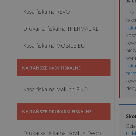
A c
Kasa fiskalna REVO
Czy 
takż
fisk
Drukarka fiskalna THERMAL XL
kosz
równ
Kasa fiskalna MOBILE EU
nie
wym
fisk
NAJTAŃSZE KASY FISKALNE
term
rów
ded
Kasa fiskalna Maluch E.KO
NAJTAŃSZE DRUKARKI FISKALNE
Skor
Dzia
Drukarka fiskalna Novitus Deon
ul. 