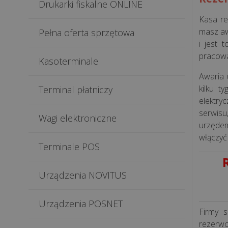
Drukarki fiskalne ONLINE
Kasa r
masz aw
Pełna oferta sprzętowa
i jest
pracowa
Kasoterminale
Awaria 
kilku t
Terminal płatniczy
elektry
serwisu
Wagi elektroniczne
urzędem
włączyć
Terminale POS
Urządzenia NOVITUS
Urządzenia POSNET
Firmy s
rezerwo