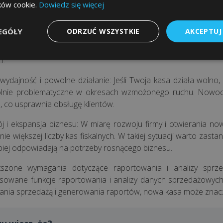
 niezawodność i ograniczy ryzyko awarii.
ików cookie.
Dowiedz się więcej
aktualnych funkcji i zgodności z przepisami: Starsze modele k
EGÓŁY
ODRZUĆ WSZYSTKIE
AKCEPTUJ
ajnowsze przepisy prawne. Nowa kasa może oferować zgodność 
ż NIP klienta na paragonie. Przede wszystkim może zapro
i.
 wydajność i powolne działanie: Jeśli Twoja kasa działa wolno,
lnie problematyczne w okresach wzmożonego ruchu. Nowocze
, co usprawnia obsługę klientów.
j i ekspansja biznesu: W miarę rozwoju firmy i otwierania 
nie większej liczby kas fiskalnych. W takiej sytuacji warto zas
epiej odpowiadają na potrzeby rosnącego biznesu.
kszone wymagania dotyczące raportowania i analizy sprze
owane funkcje raportowania i analizy danych sprzedażowych. 
ania sprzedażą i generowania raportów, nowa kasa może znacz