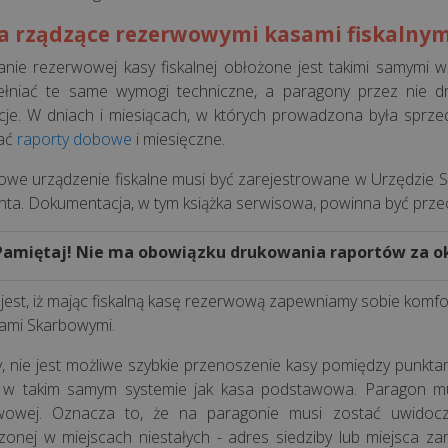
a rządzące rezerwowymi kasami fiskalnym
nie rezerwowej kasy fiskalnej obłożone jest takimi samymi 
ełniać te same wymogi techniczne, a paragony przez nie 
cje. W dniach i miesiącach, w których prowadzona była sprz
ać
raporty dobowe
i miesięczne.
we urządzenie fiskalne musi być zarejestrowane w Urzędzie 
nta. Dokumentacja, w tym książka serwisowa, powinna być prz
Pamiętaj! Nie ma obowiązku drukowania raportów za okr
jest, iż mając fiskalną kasę rezerwową zapewniamy sobie komfor
ami Skarbowymi.
y, nie jest możliwe szybkie przenoszenie kasy pomiędzy punkt
 w takim samym systemie jak kasa podstawowa. Paragon mus
wowej. Oznacza to, że na paragonie musi zostać uwidocz
onej w miejscach niestałych - adres siedziby lub miejsca za