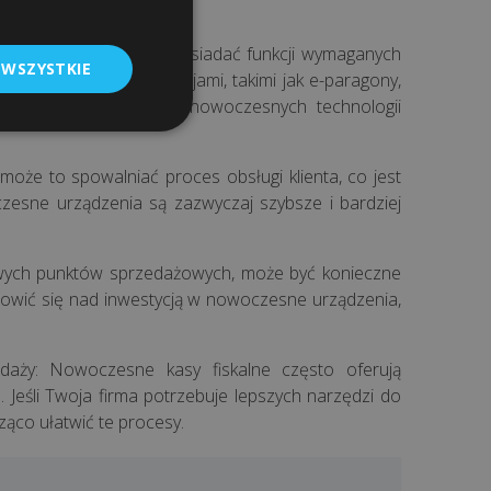
as fiskalnych mogą nie posiadać funkcji wymaganych
 WSZYSTKIE
z aktualnymi regulacjami, takimi jak e-paragony,
ponować wsparcie dla nowoczesnych technologii
 może to spowalniać proces obsługi klienta, co jest
sne urządzenia są zazwyczaj szybsze i bardziej
nowych punktów sprzedażowych, może być konieczne
tanowić się nad inwestycją w nowoczesne urządzenia,
daży: Nowoczesne kasy fiskalne często oferują
Jeśli Twoja firma potrzebuje lepszych narzędzi do
ąco ułatwić te procesy.