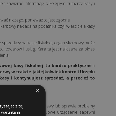
en zawierać informację o kolejnym numerze kasy i
wać niczego, ponieważ to jest zgodne
arbowy nakłada na podatnika czyli właściciela kasy
uje sprzedaży na kasie fiskalnej, organ skarbowy może
 towarów i usług. Kara ta jest naliczana za okres
enia.
owej kasy fiskalnej to bardzo praktyczne i
rwy w trakcie jakiejkolwiek kontroli Urzędu
asy i kontynuujesz sprzedaż, a przecież to
×
na nową?
sto się psuje, wymaga naprawy lub sprawia problemy
ystając z tej
do przerw w sprzedaży. Nowe urządzenie zapewni
z warunkami