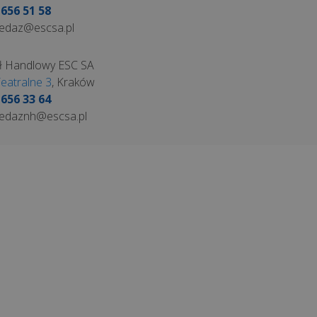
 656 51 58
edaz@escsa.pl
ł Handlowy ESC SA
Teatralne 3
, Kraków
 656 33 64
edaznh@escsa.pl