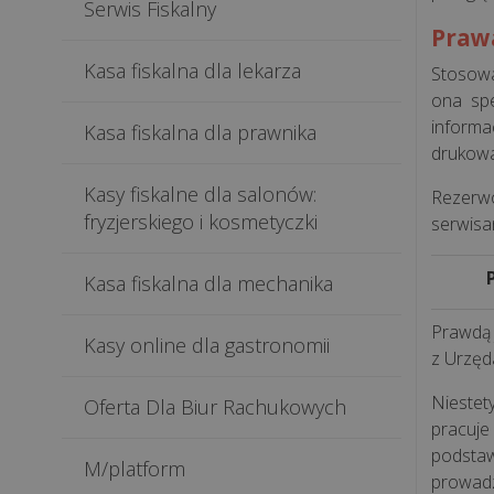
Serwis Fiskalny
Praw
Kasa fiskalna dla lekarza
Stosowa
ona sp
informa
Kasa fiskalna dla prawnika
drukow
Kasy fiskalne dla salonów:
Rezerwo
fryzjerskiego i kosmetyczki
serwisa
Kasa fiskalna dla mechanika
Prawdą 
Kasy online dla gastronomii
z Urzęd
Niestet
Oferta Dla Biur Rachukowych
pracuje
podsta
M/platform
prowadz