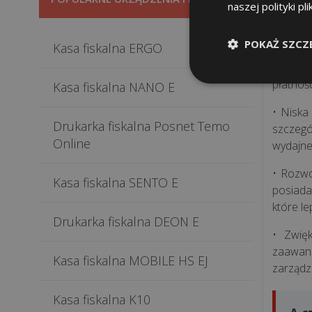
większą
naszej polityki pl
• Brak 
POKAŻ SZCZ
Kasa fiskalna ERGO
przez n
czy te
płatnośc
Kasa fiskalna NANO E
• Niska
Drukarka fiskalna Posnet Temo
szczegó
Online
wydajne
• Rozwó
Kasa fiskalna SENTO E
posiada
które l
Drukarka fiskalna DEON E
• Zwię
zaawans
Kasa fiskalna MOBILE HS EJ
zarządz
Kasa fiskalna K10