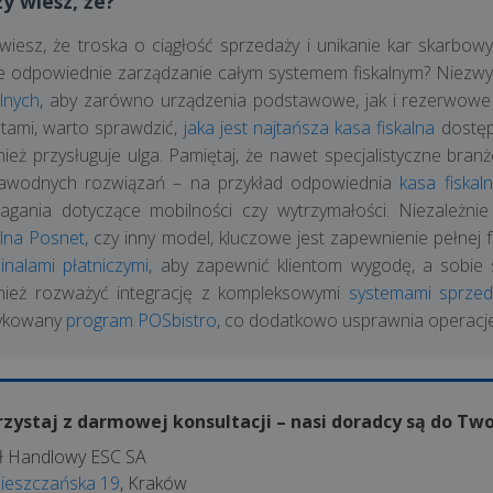
zy wiesz, że?
wiesz, że troska o ciągłość sprzedaży i unikanie kar skarbowy
e odpowiednie zarządzanie całym systemem fiskalnym? Niezwy
alnych
, aby zarówno urządzenia podstawowe, jak i rezerwowe d
tami, warto sprawdzić,
jaka jest najtańsza kasa fiskalna
dostęp
ież przysługuje ulga. Pamiętaj, że nawet specjalistyczne bran
zawodnych rozwiązań – na przykład odpowiednia
kasa fiskal
agania dotyczące mobilności czy wytrzymałości. Niezależ
alna Posnet
, czy inny model, kluczowe jest zapewnienie pełnej 
inalami płatniczymi
, aby zapewnić klientom wygodę, a sobie
nież rozważyć integrację z kompleksowymi
systemami sprzed
ykowany
program POSbistro
, co dodatkowo usprawnia operacje
zystaj z darmowej konsultacji – nasi doradcy są do Two
ł Handlowy ESC SA
Mieszczańska 19
, Kraków