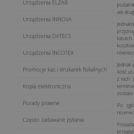
Urządzenia ELZAB
podatni
ale dru
Urządzenia INNOVA
Jednakż
przyzna
Urządzenia DATECS
kasach
kosztow
Urządzenia INCOTEX
również
Jednak 
Promocje kas i drukarek fiskalnych
Ilość u
z nich.
Kopia elektroniczna
termina
zostało
Porady prawne
Po zgł
rezerwo
Często zadawane pytania
Posiada
przeglą