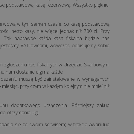
 kasę podstawową, kasą rezerwową. Wszystko pięknie,
ezerwową w tym samym czasie, co kasę podstawową
ści netto kasy, nie więcej jednak niż 700 zł. Przy
 Tak naprawdę każda kasa fiskalna będzie nas
ze jesteśmy VAT-owcami, wówczas odpisujemy sobie
zym zgłoszeniu kas fiskalnych w Urzędzie Skarbowym.
u nam dostanie ulgi na każde
 zgłoszeniu muszą być zainstalowane w wymaganych
miesiąc, przy czym w każdym kolejnym nie mniej niż
upu dodatkowego urządzenia. Późniejszy zakup
o otrzymania ulgi.
adania się ze swoim serwisem) w trakcie awarii lub