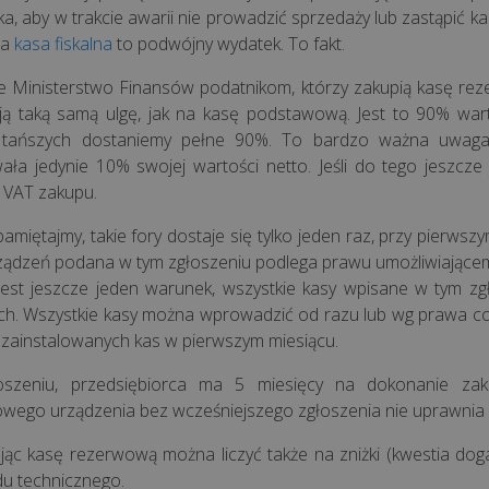
ka, aby w trakcie awarii nie prowadzić sprzedaży lub zastąpić
ga
kasa fiskalna
to podwójny wydatek. To fakt.
e Ministerstwo Finansów podatnikom, którzy zakupią kasę r
ją taką samą ulgę, jak na kasę podstawową. Jest to 90% warto
 tańszych dostaniemy pełne 90%. To bardzo ważna uwaga.
ała jedynie 10% swojej wartości netto. Jeśli do tego jeszc
 VAT zakupu.
pamiętajmy, takie fory dostaje się tylko jeden raz, przy pierws
rządzeń podana w tym zgłoszeniu podlega prawu umożliwiającem
 Jest jeszcze jeden warunek, wszystkie kasy wpisane w tym
ch. Wszystkie kasy można wprowadzić od razu lub wg prawa co 
 zainstalowanych kas w pierwszym miesiącu.
oszeniu, przedsiębiorca ma 5 miesięcy na dokonanie zak
wego urządzenia bez wcześniejszego zgłoszenia nie uprawnia d
jąc kasę rezerwową można liczyć także na zniżki (kwestia dog
du technicznego.