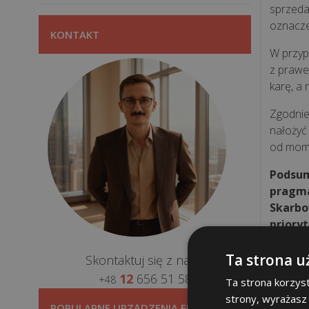
sprzeda
oznacze
KONTAKT
W przyp
z prawe
karę, a
Zgodnie 
nałożyć
od mome
Podsum
pragma
Skarbo
prioryt
Kied
Ta strona u
Skontaktuj się z nami:
12
656 51 58
+48
• Częst
Ta strona korzyst
technic
strony, wyrażasz
POPULARNE URZĄDZENIA FISKALNE