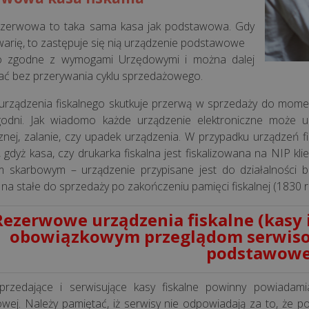
ezerwowa to taka sama kasa jak podstawowa. Gdy
arię, to zastępuje się nią urządzenie podstawowe
 to zgodne z wymogami Urzędowymi i można dalej
ć bez przerywania cyklu sprzedażowego.
urządzenia fiskalnego skutkuje przerwą w sprzedaży do mome
ygodni. Jak wiadomo każde urządzenie elektroniczne może ul
cznej, zalanie, czy upadek urządzenia. W przypadku urządzeń f
, gdyż kasa, czy drukarka fiskalna jest fiskalizowana na NIP kl
 skarbowym – urządzenie przypisane jest do działalności
 na stałe do sprzedaży po zakończeniu pamięci fiskalnej (183
Rezerwowe urządzenia fiskalne (kasy i
obowiązkowym przeglądom serwisow
podstawowe
przedające i serwisujące kasy fiskalne powinny powiadami
wej. Należy pamiętać, iż serwisy nie odpowiadają za to, że p