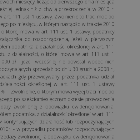
wóch miesięcy, licząc od pierwszego dnia miesiąca
eśniej jednak niż z chwilą przekroczenia w 2010 r.
 art. 111 ust. 1 ustawy. Zwolnienie to traci moc po
cego po miesiącu, w którym nastąpiło w trakcie 2010
, o której mowa w art. 111 ust. 1 ustawy. podatnicy
ałącznika do rozporządzenia, jeżeli w pierwszym
łem podatnika z działalności określonej w art. 111
tu z działalności, o której mowa w art. 111 ust. 1
00 zł i jeżeli wcześniej nie powstał wobec nich
oczynających sprzedaż po dniu 30 grudnia 2008 r.,
adkach gdy przewidywany przez podatnika udział
iałalności określonej w art. 111 ust. 1 ustawy
0 %; Zwolnienie, o którym mowa wyżej traci moc po
ującego po sześciomiesięcznym okresie prowadzenia
edaży zwolnionej z obowiązku ewidencjonowania,
łem podatnika, z działalności określonej w art. 111
w kontynuujących działalność lub rozpoczynających
 2010r. - w przypadku podatników rozpoczynających
sprzedaży zwolnionej z obowiązku ewidencjonowania