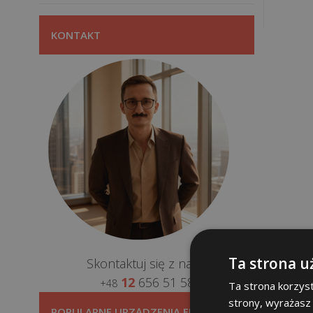
KONTAKT
Ta strona u
Skontaktuj się z nami:
12
656 51 58
+48
Ta strona korzyst
strony, wyrażasz
POPULARNE URZĄDZENIA FISKALNE