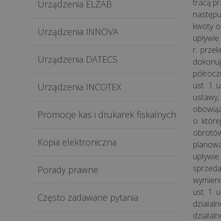
tracą p
Urządzenia ELZAB
następu
kwoty o
Urządzenia INNOVA
upływie
r. prze
Urządzenia DATECS
dokonuj
półrocz
ust. 1 
Urządzenia INCOTEX
ustawy,
obowiąz
Promocje kas i drukarek fiskalnych
o które
obrotów
Kopia elektroniczna
planowa
upływie
sprzeda
Porady prawne
wymieni
ust. 1 
Często zadawane pytania
działal
działal