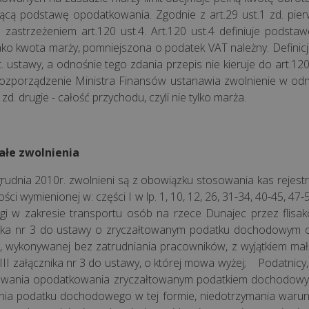
ącą podstawę opodatkowania. Zgodnie z art.29 ust.1 zd. pi
z zastrzeżeniem art.120 ust.4. Art.120 ust.4 definiuje pod
ako kwota marży, pomniejszona o podatek VAT należny. Definicj
t. ustawy, a odnośnie tego zdania przepis nie kieruje do art.12
ozporządzenie Ministra Finansów ustanawia zwolnienie w odnie
 zd. drugie - całość przychodu, czyli nie tylko marża.
ałe zwolnienia
rudnia 2010r. zwolnieni są z obowiązku stosowania kas rejestr
ości wymienionej w: części I w lp. 1, 10, 12, 26, 31-34, 40-45, 47-50
ugi w zakresie transportu osób na rzece Dunajec przez flisaków
ika nr 3 do ustawy o zryczałtowanym podatku dochodowym o
e, wykonywanej bez zatrudniania pracowników, z wyjątkiem małżon
VIII załącznika nr 3 do ustawy, o której mowa wyżej; Podatnic
wania opodatkowania zryczałtowanym podatkiem dochodowym 
ania podatku dochodowego w tej formie, niedotrzymania warunku