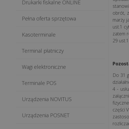
Drukarki fiskalne ONLINE
stanowi
obrót, 
Pełna oferta sprzętowa
marży j
ust.1 cy
zatem r
Kasoterminale
29 ust.1
Terminal płatniczy
Pozost
Wagi elektroniczne
Do 31 g
działaln
Terminale POS
4 - usł
załączn
Urządzenia NOVITUS
fizyczn
części 
Urządzenia POSNET
zastoso
rozlicz