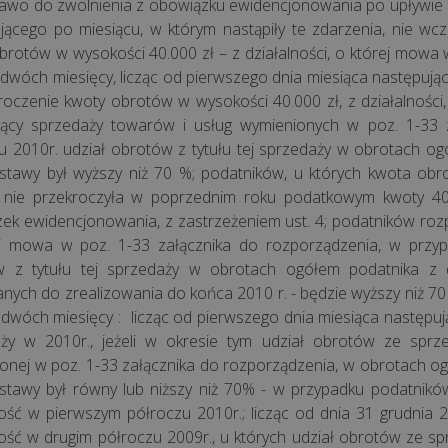
rawo do zwolnienia z obowiązku ewidencjonowania po upływie d
jącego po miesiącu, w którym nastąpiły te zdarzenia, nie wcz
brotów w wysokości 40.000 zł – z działalności, o której mowa w
 dwóch miesięcy, licząc od pierwszego dnia miesiąca następują
kroczenie kwoty obrotów w wysokości 40.000 zł, z działalności
ący sprzedaży towarów i usług wymienionych w poz. 1-33 z
u 2010r. udział obrotów z tytułu tej sprzedaży w obrotach ogó
ustawy był wyższy niż 70 %; podatników, u których kwota obro
 nie przekroczyła w poprzednim roku podatkowym kwoty 40.0
ek ewidencjonowania, z zastrzeżeniem ust. 4; podatników rozp
j mowa w poz. 1-33 załącznika do rozporządzenia, w przyp
 z tytułu tej sprzedaży w obrotach ogółem podatnika z dz
nych do zrealizowania do końca 2010 r. - będzie wyższy niż 7
 dwóch miesięcy : licząc od pierwszego dnia miesiąca następ
ży w 2010r., jeżeli w okresie tym udział obrotów ze sprz
onej w poz. 1-33 załącznika do rozporządzenia, w obrotach ogó
ustawy był równy lub niższy niż 70% - w przypadku podatnikó
ność w pierwszym półroczu 2010r.; licząc od dnia 31 grudnia
ność w drugim półroczu 2009r., u których udział obrotów ze 