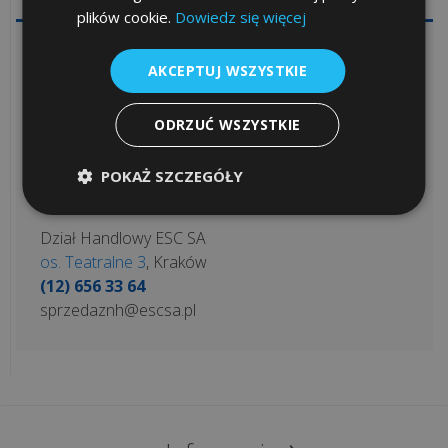
kas
plików cookie.
Dowiedz się więcej
i
Skorzystaj z darmowej konsultacji – nasi
drukarek
AKCEPTUJ WSZYSTKIE
doradcy są do Twojej dyspozycji:
fiskalnych
Dział Handlowy ESC SA
ODRZUĆ WSZYSTKIE
ul. Mieszczańska 19
, Kraków
Kopia
(12) 656 51 58
elektroniczna
POKAŻ SZCZEGÓŁY
sprzedaz@escsa.pl
Porady
Dział Handlowy ESC SA
prawne
os. Teatralne 3
, Kraków
(12) 656 33 64
Często
sprzedaznh@escsa.pl
zadawane
pytania
Serwis
Fiskalny