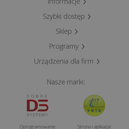
Informacje
Kasa
Szybki dostęp
fiskalna
dla
Sklep
lekarza
Programy
Kasa
fiskalna
Urządzenia dla firm
dla
prawnika
Nasze marki:
Kasy
fiskalne
dla
salonów:
fryzjerskiego
i
Oprogramowanie
Strony i aplikacje