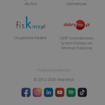
kosmetyczki
dla firm
internetowe
Kasa
fiskalna
dla
mechanika
Urządzenia fiskalne
SSDIP Scentralizowany
System Dostepu do
Kasy
Informacji Publicznej
online
dla
gastronomii
Polityka prywatności
Oferta
© 2012-2026 Vela.net.pl
Dla
Biur
Rachukowych