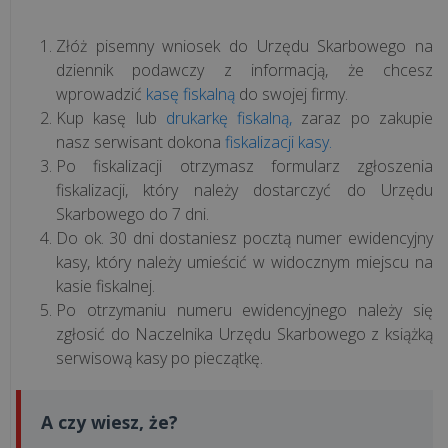
oferta
sprzętowa
Złóż pisemny wniosek do Urzędu Skarbowego na
dziennik podawczy z informacją, że chcesz
wprowadzić
kasę fiskalną
do swojej firmy.
Kasoterminale
Kup kasę lub
drukarkę fiskalną,
zaraz po zakupie
nasz serwisant dokona
fiskalizacji kasy.
Terminal
Po fiskalizacji otrzymasz formularz zgłoszenia
płatniczy
fiskalizacji, który należy dostarczyć do Urzędu
Skarbowego do 7 dni.
Wagi
Do ok. 30 dni dostaniesz pocztą numer ewidencyjny
elektroniczne
kasy, który należy umieścić w widocznym miejscu na
kasie fiskalnej.
Po otrzymaniu numeru ewidencyjnego należy się
Terminale
zgłosić do Naczelnika Urzędu Skarbowego z książką
POS
serwisową kasy po pieczątkę.
Urządzenia
NOVITUS
A czy wiesz, że?