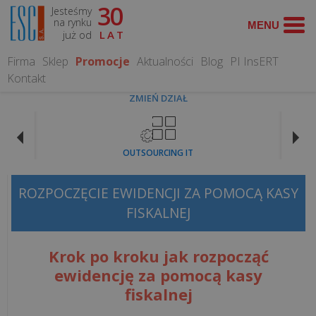
30
Jesteśmy
WYSZUKAJ
na rynku
już od
LAT
Firma
Sklep
Promocje
Aktualności
Blog
PI InsERT
Kontakt
ZMIEŃ DZIAŁ
OFERTA
OUTSOURCING IT
Kasy
fiskalne
ROZPOCZĘCIE EWIDENCJI ZA POMOCĄ KASY
ONLINE
FISKALNEJ
Drukarki
fiskalne
Krok po kroku jak rozpocząć
ONLINE
ewidencję za pomocą kasy
fiskalnej
Pełna