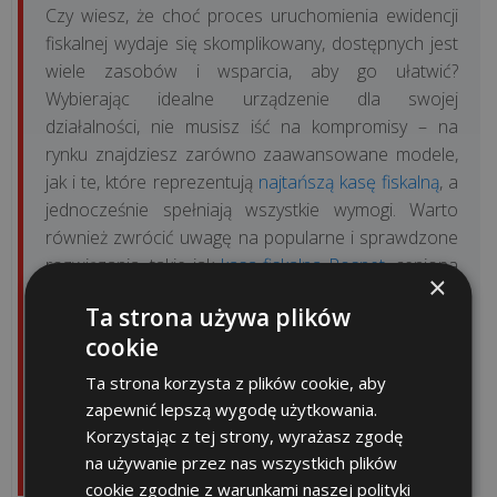
Czy wiesz, że choć proces uruchomienia ewidencji
Urządzenia
fiskalnej wydaje się skomplikowany, dostępnych jest
POSNET
wiele zasobów i wsparcia, aby go ułatwić?
Wybierając idealne urządzenie dla swojej
Urządzenia
działalności, nie musisz iść na kompromisy – na
ELZAB
rynku znajdziesz zarówno zaawansowane modele,
jak i te, które reprezentują
najtańszą kasę fiskalną
, a
jednocześnie spełniają wszystkie wymogi. Warto
Urządzenia
również zwrócić uwagę na popularne i sprawdzone
INNOVA
rozwiązania, takie jak
kasa fiskalna Posnet
, ceniona
×
za niezawodność i intuicyjną obsługę. Pamiętaj też,
Urządzenia
Ta strona używa plików
że po zakupie i fiskalizacji, kluczowe jest zapewnienie
DATECS
cookie
ciągłości pracy urządzenia. W przypadku
jakichkolwiek problemów technicznych, zawsze
Ta strona korzysta z plików cookie, aby
Urządzenia
możesz skorzystać z profesjonalnego
serwisu kas i
zapewnić lepszą wygodę użytkowania.
INCOTEX
drukarek fiskalnych
, który zapewni szybką i skuteczną
Korzystając z tej strony, wyrażasz zgodę
pomoc, minimalizując przestoje w Twojej firmie.
na używanie przez nas wszystkich plików
Promocje
cookie zgodnie z warunkami naszej polityki