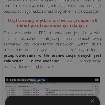
mail. Takie rozwiązania ograniczają konieczność ciągłego,
Jednolity
bezpośredniego nadzoru nad programem archiwizującym.
Plik
Użytkownicy myślą o archiwizacji dopiero 5
Kontrolny
minut po utracie ważnych danych
Do korzystania z FBS niepotrzebna jest jakakolwiek
M/platform
zmiana aktualnej konfiguracji sieci komputerowej,
serwerów czy komputerów biurowych. System działa
niezależnie od istniejących zabezpieczeń czy usług, a
przeprowadzana w tle archiwizacja danych jest
BLOG
całkowicie niezauważalna
dla przeciętnego
O
pracownika przedsiębiorstwa.
OPROGRAMOWANIU
Czym
jest
i
×
jak