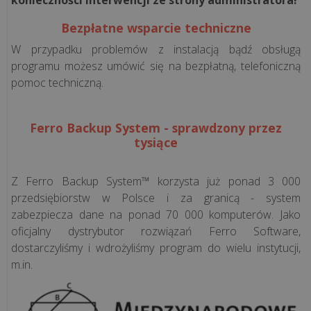
koszty
w
Bezpłatne wsparcie techniczne
gastronomii?
W przypadku problemów z instalacją bądź obsługą
Praktyczne
programu możesz umówić się na bezpłatną, telefoniczną
pora...
pomoc techniczną.
Jednolity
Ferro Backup System - sprawdzony przez
Plik
tysiące
Kontrolny
–
czym
Z Ferro Backup System™ korzysta już ponad 3 000
przedsiębiorstw w Polsce i za granicą - system
jest
zabezpiecza dane na ponad 70 000 komputerów. Jako
i
oficjalny dystrybutor rozwiązań Ferro Software,
co
dostarczyliśmy i wdrożyliśmy program do wielu instytucji,
się
m.in.
na
niego
skład...