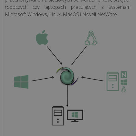
sprzedaży
roboczych czy laptopach pracujących z systemami
Microsoft Windows, Linux, MacOS i Novell NetWare.
Programy
księgowe
Programy
kadrowo-
płacowe
System
ERP
CRM
Aplikacje
WWW