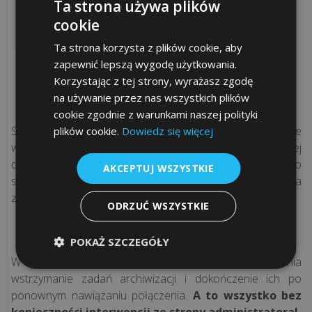
Ta strona używa plików
działa
cookie
mechanizm
podzielonej
Ta strona korzysta z plików cookie, aby
płatności
zapewnić lepszą wygodę użytkowania.
(spli...
Korzystając z tej strony, wyrażasz zgodę
Ferro Backup System zapewnia
na używanie przez nas wszystkich plików
maksymalną wydajność
cookie zgodnie z warunkami naszej polityki
Jednolity
System pozwala ekspresowo wykonać kopie plików ze
plików cookie.
Dowiedz się więcej
Plik
wszystkich komputerów podłączonych do sieci lokalnej
Kontrolny
dzięki zastosowaniu archiwizacji różnicowej, kompresji po
AKCEPTUJ WSZYSTKIE
na
stronie stacji roboczych i równoległego wykonywania
żądanie:
zadań.
Kompleksowy
ODRZUĆ WSZYSTKIE
przewodnik
Ferro Backup System jest odporny na
awarie
POKAŻ SZCZEGÓŁY
W przypadku zerwania połączenia, system zapewnia
Jak
wstrzymanie zadań archiwizacji i dokończenie ich po
skutecznie
ponownym nawiązaniu połączenia.
A to wszystko bez
obniżyć
konieczności interwencji ze strony administratora!