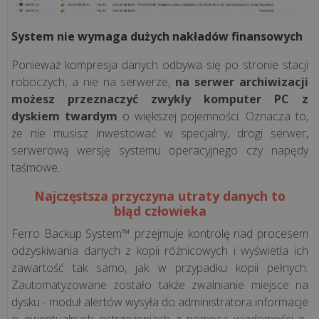
restauracja
System nie wymaga dużych nakładów finansowych
Systemy
dla
Ponieważ kompresja danych odbywa się po stronie stacji
gastronomii
roboczych, a nie na serwerze,
na serwer archiwizacji
możesz przeznaczyć zwykły komputer PC z
Rodzaje
dyskiem twardym
o większej pojemności. Oznacza to,
gastronomii
że nie musisz inwestować w specjalny, drogi serwer,
serwerową wersję systemu operacyjnego czy napędy
taśmowe.
Rozwiązania
hotelowe
Najczęstsza przyczyna utraty danych to
błąd człowieka
Terminal
Ferro Backup System™ przejmuje kontrolę nad procesem
płatniczy
odzyskiwania danych z kopii różnicowych i wyświetla ich
zawartość tak samo, jak w przypadku kopii pełnych.
Zautomatyzowane zostało także zwalnianie miejsce na
Vela
dysku - moduł alertów wysyła do administratora informacje
CMS
o ewentualnych ostrzeżeniach z pomocą wiadomości e-