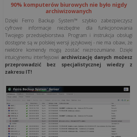
90% komputerów biurowych nie było nigdy
Jednolity
archiwizowanych
Plik
Dzięki Ferro Backup System™ szybko zabezpieczysz
Kontrolny
cyfrowe informacje niezbędne dla funkcjonowania
Twojego przedsiębiorstwa. Program i instrukcja obsługi
dostępne są w polskiej wersji językowej - nie ma obaw, że
ROZWIĄZANIA
niektóre komendy mogą zostać niezrozumiane. Dzięki
intuicyjnemu interfejsowi
archiwizację danych możesz
Systemy
przeprowadzić bez specjalistycznej wiedzy z
przywoławcze
zakresu IT!
bezprzewodowe
Syscall
Mała
gastronomia
Mała