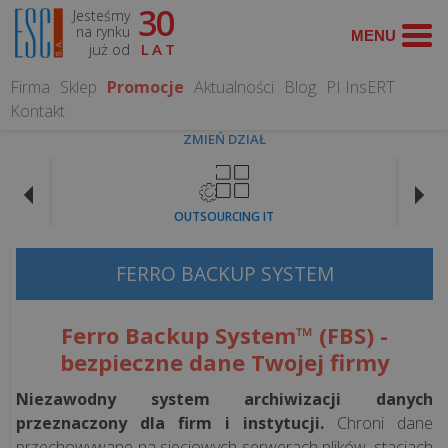
30
Jesteśmy
WYSZUKAJ
na rynku
już od
LAT
Firma
Sklep
Promocje
Aktualności
Blog
PI InsERT
Kontakt
ZMIEŃ DZIAŁ
OPROGRAMOWANIE
OUTSOURCING IT
Programy
dla
FERRO BACKUP SYSTEM
gastronomii
Ferro Backup System™ (FBS) -
Programy
bezpieczne dane Twojej firmy
dla
hoteli
Niezawodny system archiwizacji danych
przeznaczony dla firm i instytucji.
Chroni dane
Systemy
przechowywane na sieciowych serwerach plików, stacjach