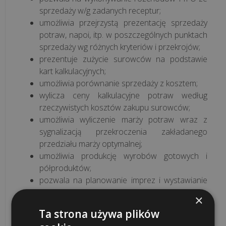
sprzedaży w/g zadanych receptur;
umożliwia przejrzystą prezentację sprzedaży
potraw, napoi, itp. w poszczególnych punktach
sprzedaży wg różnych kryteriów i przekrojów;
prezentuje zużycie surowców na podstawie
kart kalkulacyjnych;
umożliwia porównanie sprzedaży z kosztem;
wylicza ceny kalkulacyjne potraw według
rzeczywistych kosztów zakupu surowców;
umożliwia wyliczenie marży potraw wraz z
sygnalizacją przekroczenia zakładanego
przedziału marży optymalnej;
umożliwia produkcję wyrobów gotowych i
półproduktów;
pozwala na planowanie imprez i wystawianie
asygnat magazynowych do nich;
×
informuje o przekroczonych stanach
Ta strona używa plików
minimalnych, maksymalnych i zalegających