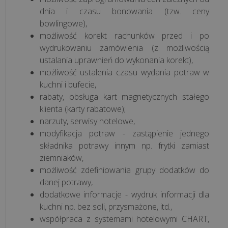
działa
dnia i czasu bonowania (tzw. ceny
mechanizm
bowlingowe),
podzielonej
możliwość korekt rachunków przed i po
płatności
wydrukowaniu zamówienia (z możliwością
(spli...
ustalania uprawnień do wykonania korekt),
możliwość ustalenia czasu wydania potraw w
kuchni i bufecie,
Jednolity
rabaty, obsługa kart magnetycznych stałego
Plik
klienta (karty rabatowe);
Kontrolny
narzuty, serwisy hotelowe,
na
modyfikacja potraw - zastąpienie jednego
żądanie:
składnika potrawy innym np. frytki zamiast
Kompleksowy
ziemniaków,
przewodnik
możliwość zdefiniowania grupy dodatków do
danej potrawy,
Jak
dodatkowe informacje - wydruk informacji dla
skutecznie
kuchni np. bez soli, przysmażone, itd.,
obniżyć
współpraca z systemami hotelowymi CHART,