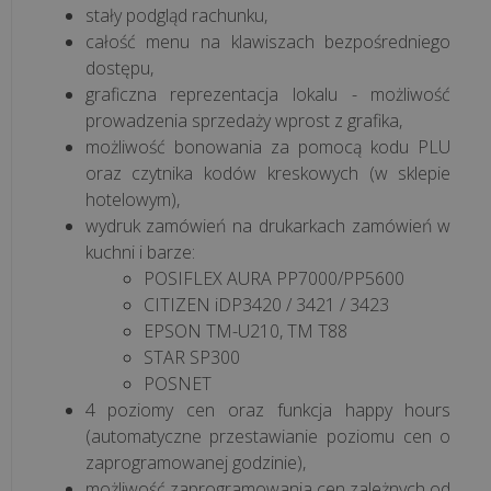
stały podgląd rachunku,
Jednolity
całość menu na klawiszach bezpośredniego
dostępu,
Plik
graficzna reprezentacja lokalu - możliwość
Kontrolny
prowadzenia sprzedaży wprost z grafika,
możliwość bonowania za pomocą kodu PLU
M/platform
oraz czytnika kodów kreskowych (w sklepie
hotelowym),
wydruk zamówień na drukarkach zamówień w
kuchni i barze:
BLOG
POSIFLEX AURA PP7000/PP5600
O
CITIZEN iDP3420 / 3421 / 3423
OPROGRAMOWANIU
EPSON TM-U210, TM T88
STAR SP300
POSNET
Czym
4 poziomy cen oraz funkcja happy hours
jest
(automatyczne przestawianie poziomu cen o
i
zaprogramowanej godzinie),
jak
możliwość zaprogramowania cen zależnych od