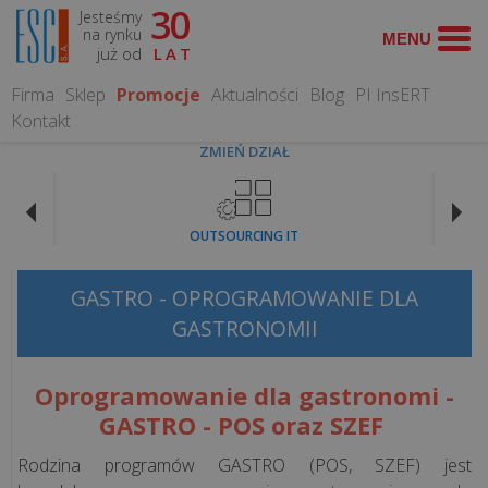
30
Jesteśmy
WYSZUKAJ
na rynku
już od
LAT
Firma
Sklep
Promocje
Aktualności
Blog
PI InsERT
Kontakt
ZMIEŃ DZIAŁ
OPROGRAMOWANIE
OUTSOURCING IT
Programy
dla
GASTRO - OPROGRAMOWANIE DLA
gastronomii
GASTRONOMII
Programy
Oprogramowanie dla gastronomi -
dla
GASTRO - POS oraz SZEF
hoteli
Rodzina programów GASTRO (POS, SZEF) jest
Systemy