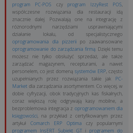
program PC-POS
czy
program IzzyRest POS
,
współczesne rozwiązania dla restauracji idą
znacznie dalej. Pozwalają one na integrację z
różnorodnymi narzędziami usprawniającymi
działanie lokalu, od specjalistycznego
oprogramowania dla pizzerii
po zaawansowane
oprogramowanie do zarządzania firmą
. Dzięki temu
możesz nie tylko obsłużyć sprzedaż, ale także
zarządzać magazynem, recepturami, a nawet
personelem, co jest domeną
systemów ERP
, często
uzupełnianych przez rozwiązania takie jak
PC-
Market
dla zarządzania asortymentem. Co więcej, w
dobie cyfryzacji, obok tradycyjnych kas fiskalnych,
coraz większą rolę odgrywają kasy mobilne, a
bezproblemowa integracja z
oprogramowaniem dla
księgowości
, na przykład z certyfikowanym przez
artykuł
Comarch ERP Optima
czy popularnymi
programem InsERT Subiekt GT
i
programem do