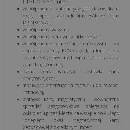
koszty
FIDELIO, SIHOT i inne,
w
współpraca z automatycznymi dozownikami
piwa, napoi i alkoholi firm HARTEK oraz
gastronomii?
DRINKOMAT,
Praktyczne
współpraca z wagami,
pora...
współpraca z bonownikami kelnerskimi,
współpraca z kamerami internetowymi - do
Jednolity
obrazu z kamery POS dokłada informacje o
Plik
aktualnie wykonywanych operacjach na kasie
Kontrolny
oraz datę i godzinę,
–
różne formy płatności - gotówka, karty
czym
kredytowe, czeki,
jest
możliwość przerzucenia rachunku do recepcji
i
hotelowej,
co
płatność kartą magnetyczną - wewnętrzna
się
sprzedaż bezgotówkowa polegająca na
na
wykupieniu przez klienta na wstępie do dużego
niego
rozległego lokalu magnetycznej karty
skład...
depozytowej z określonym limitem,