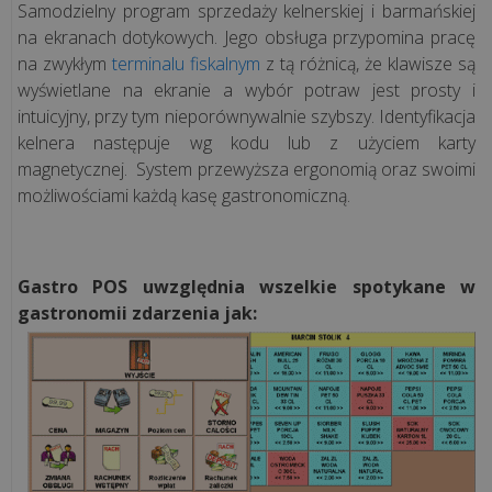
Samodzielny program sprzedaży kelnerskiej i barmańskiej
Jednolity
na ekranach dotykowych. Jego obsługa przypomina pracę
Plik
na zwykłym
terminalu fiskalnym
z tą różnicą, że klawisze są
Kontrolny
wyświetlane na ekranie a wybór potraw jest prosty i
intuicyjny, przy tym nieporównywalnie szybszy. Identyfikacja
kelnera następuje wg kodu lub z użyciem karty
ROZWIĄZANIA
magnetycznej. System przewyższa ergonomią oraz swoimi
możliwościami każdą kasę gastronomiczną.
Systemy
przywoławcze
bezprzewodowe
Gastro POS uwzględnia wszelkie spotykane w
Syscall
gastronomii zdarzenia
jak:
Mała
gastronomia
Mała