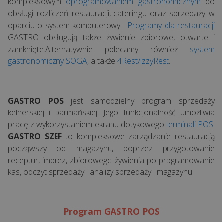
kompleksowym
oprogramowaniem gastronomicznym
do
sprzedaży
obsługi rozliczeń restauracji, cateringu oraz sprzedaży w
oparciu o system komputerowy.
Programy dla restauracji
GASTRO obsługują także żywienie zbiorowe, otwarte i
Programy
zamknięte.Alternatywnie polecamy również
system
księgowe
gastronomiczny SOGA
, a także
4Rest/izzyRest
.
Programy
kadrowo-
GASTRO POS
jest samodzielny program sprzedaży
płacowe
kelnerskiej i barmańskiej. Jego funkcjonalność umożliwia
pracę z wykorzystaniem ekranu dotykowego
terminali POS
.
System
GASTRO SZEF
to kompleksowe zarządzanie restauracją
ERP
począwszy od magazynu, poprzez przygotowanie
receptur, imprez, zbiorowego żywienia po programowanie
CRM
kas, odczyt sprzedaży i analizy sprzedaży i magazynu.
Aplikacje
WWW
Program GASTRO POS