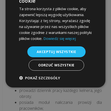
cookie
magazyny;
prezentuje stany magazynowe bieżące i
Ta strona korzysta z plików cookie, aby
wsteczne;
zapewnić lepszą wygodę użytkowania.
prezentuje informacje o wszelkich zmianach
Korzystając z tej strony, wyrażasz zgodę
stanów magazynowych;
na używanie przez nas wszystkich plików
prezentuje raporty historii artykułów;
cookie zgodnie z warunkami naszej polityki
informuje o składnikach brakujących do
plików cookie.
Dowiedz się więcej
przygotowania potraw;
posiada raporty produkcji dziennej;
AKCEPTUJ WSZYSTKIE
informuje o zmianach cen zakupu surowca w
stosunku do poprzednich dostaw (kontrola
ODRZUĆ WSZYSTKIE
dostaw);
wylicza wartość przychodów, rozchodów,
POKAŻ SZCZEGÓŁY
sprzedaży w cenach zakupu i sprzedaży oraz
osiągniętą marżę na każdy dzień i miesiąc;
prowadzi dziennik pracy każdego kelnera, jego
obroty;
posiada moduł naliczania prowizji dla
pracowników;