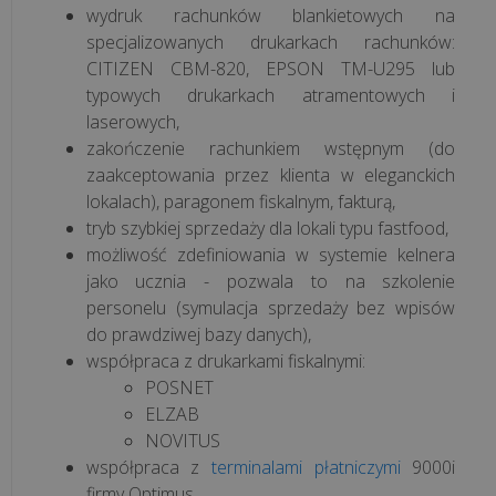
wydruk rachunków blankietowych na
specjalizowanych drukarkach rachunków:
Korzyści
CITIZEN CBM-820, EPSON TM-U295 lub
z
typowych drukarkach atramentowych i
aplikacji
laserowych,
POSbistro
zakończenie rachunkiem wstępnym (do
na
zaakceptowania przez klienta w eleganckich
urządzeniach
lokalach), paragonem fiskalnym, fakturą,
mobilnych
tryb szybkiej sprzedaży dla lokali typu fastfood,
możliwość zdefiniowania w systemie kelnera
wszystkie
jako ucznia - pozwala to na szkolenie
artykuły
personelu (symulacja sprzedaży bez wpisów
do prawdziwej bazy danych),
>>
współpraca z drukarkami fiskalnymi:
POSNET
ELZAB
NOVITUS
współpraca z
terminalami płatniczymi
9000i
firmy Optimus,