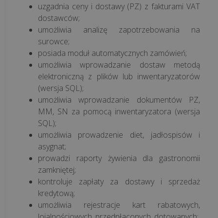
uzgadnia ceny i dostawy (PZ) z fakturami VAT
dostawców;
umożliwia analizę zapotrzebowania na
surowce;
posiada moduł automatycznych zamówień;
umożliwia wprowadzanie dostaw metodą
elektroniczną z plików lub inwentaryzatorów
(wersja SQL);
umożliwia wprowadzanie dokumentów PZ,
MM, SN za pomocą inwentaryzatora (wersja
SQL);
umożliwia prowadzenie diet, jadłospisów i
asygnat;
prowadzi raporty żywienia dla gastronomii
zamkniętej;
kontroluje zapłaty za dostawy i sprzedaż
kredytową;
umożliwia rejestracje kart rabatowych,
lojalnościowych, przedpłaconych, dotowanych;