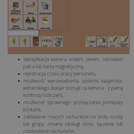
restauracja
Systemy
dla
gastronomii
Rodzaje
gastronomii
identyfikacja kelnera kodem, pinem, odciskiem
palca lub kartą magnetyczną,
Rozwiązania
rejestracja czasu pracy personelu,
hotelowe
możliwość wprowadzenia systemu kasjersko-
kelnerskiego (kasjer bonuje za kelnera - z pełną
kontrolą rozliczeń),
Terminal
możliwość sprawnego przełączania pomiędzy
płatniczy
kontami,
zakładanie nowych rachunków na stoły, osoby
Vela
lub grupy, zmiana obsługi stołu, łączenie lub
CMS
rozdzielanie rachunków,