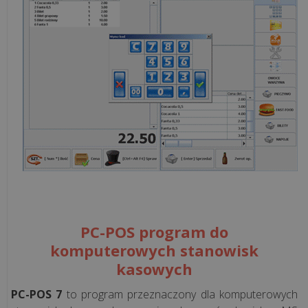
sprzedaży
Programy
księgowe
Programy
kadrowo-
płacowe
System
ERP
PC-POS program do
CRM
komputerowych stanowisk
kasowych
Aplikacje
WWW
PC-POS 7
to program przeznaczony dla komputerowych