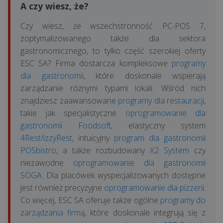
A czy wiesz, że?
Korzyści
Czy wiesz, że wszechstronność PC-POS 7,
z
zoptymalizowanego także dla sektora
aplikacji
gastronomicznego, to tylko część szerokiej oferty
POSbistro
ESC SA? Firma dostarcza kompleksowe
programy
na
dla gastronomii
, które doskonale wspierają
urządzeniach
zarządzanie różnymi typami lokali. Wśród nich
mobilnych
znajdziesz zaawansowane
programy dla restauracji
,
takie jak specjalistyczne
oprogramowanie dla
gastronomii Foodsoft
, elastyczny system
wszystkie
4Rest/izzyRest
, intuicyjny
program dla gastronomii
artykuły
POSbistro
, a także rozbudowany
X2 System
czy
>>
niezawodne
oprogramowanie dla gastronomii
SOGA
. Dla placówek wyspecjalizowanych dostępne
jest również precyzyjne
oprogramowanie dla pizzerii
.
Co więcej, ESC SA oferuje także ogólne
programy do
zarządzania firmą
, które doskonale integrują się z