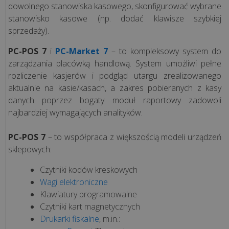
restauracja
dowolnego stanowiska kasowego, skonfigurować wybrane
stanowisko kasowe (np. dodać klawisze szybkiej
Systemy
sprzedaży).
dla
PC-POS 7
i
PC-Market 7
– to kompleksowy system do
gastronomii
zarządzania placówką handlową. System umożliwi pełne
rozliczenie kasjerów i podgląd utargu zrealizowanego
Rodzaje
aktualnie na kasie/kasach, a zakres pobieranych z kasy
gastronomii
danych poprzez bogaty moduł raportowy zadowoli
najbardziej wymagających analityków.
Rozwiązania
hotelowe
PC-POS 7
– to współpraca z większością modeli urządzeń
sklepowych:
Terminal
Czytniki kodów kreskowych
płatniczy
Wagi elektroniczne
Klawiatury programowalne
Czytniki kart magnetycznych
Vela
Drukarki fiskalne
, m.in.:
CMS