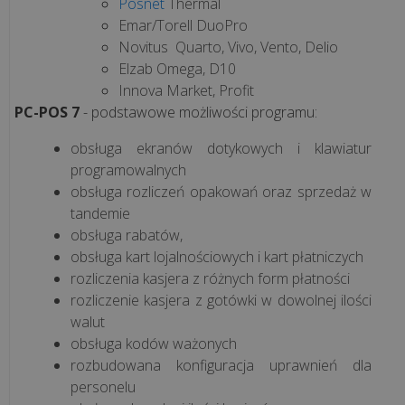
Posnet
Thermal
Emar/Torell DuoPro
Jednolity
Novitus Quarto, Vivo, Vento, Delio
Plik
Elzab Omega, D10
Kontrolny
Innova Market, Profit
PC-POS 7
- podstawowe możliwości programu:
M/platform
obsługa ekranów dotykowych i klawiatur
programowalnych
obsługa rozliczeń opakowań oraz sprzedaż w
tandemie
BLOG
obsługa rabatów,
O
obsługa kart lojalnościowych i kart płatniczych
OPROGRAMOWANIU
rozliczenia kasjera z różnych form płatności
rozliczenie kasjera z gotówki w dowolnej ilości
walut
Czym
obsługa kodów ważonych
jest
rozbudowana konfiguracja uprawnień dla
i
personelu
jak