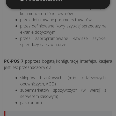
kontekstowo na liście towarów
koszty
przez definiowanie warunków na wybranych
w
kolumnach na liście towarów
gastronomii?
przez definiowane parametry towarów
Praktyczne
przez definiowane ikony szybkiej sprzedaży na
pora...
ekranie dotykowym
przez zaprogramowane klawisze szybkiej
Jednolity
sprzedaży na klawiaturze.
Plik
Kontrolny
–
PC-POS 7
poprzez bogatą konfigurację interfejsu kasjera
jest jest przeznaczony dla:
czym
jest
sklepów branżowych (m.in. odzieżowych,
i
obuwniczych, AGD)
co
supermarketów spożywczych (w wersji z
się
serwerem kasowym)
na
gastronomii.
niego
skład...