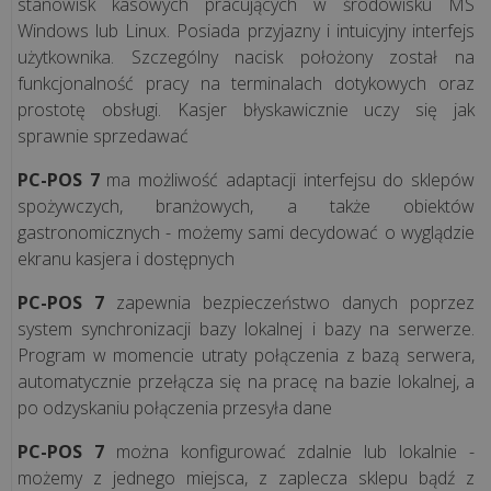
stanowisk kasowych pracujących w środowisku MS
Windows lub Linux. Posiada przyjazny i intuicyjny interfejs
Jednolity
użytkownika. Szczególny nacisk położony został na
Plik
funkcjonalność pracy na terminalach dotykowych oraz
Kontrolny
prostotę obsługi. Kasjer błyskawicznie uczy się jak
sprawnie sprzedawać
ROZWIĄZANIA
PC-POS 7
ma możliwość adaptacji interfejsu do sklepów
spożywczych, branżowych, a także obiektów
Systemy
gastronomicznych - możemy sami decydować o wyglądzie
przywoławcze
ekranu kasjera i dostępnych
bezprzewodowe
PC-POS 7
zapewnia bezpieczeństwo danych poprzez
Syscall
system synchronizacji bazy lokalnej i bazy na serwerze.
Program w momencie utraty połączenia z bazą serwera,
Mała
automatycznie przełącza się na pracę na bazie lokalnej, a
gastronomia
po odzyskaniu połączenia przesyła dane
PC-POS 7
można konfigurować zdalnie lub lokalnie -
Mała
możemy z jednego miejsca, z zaplecza sklepu bądź z