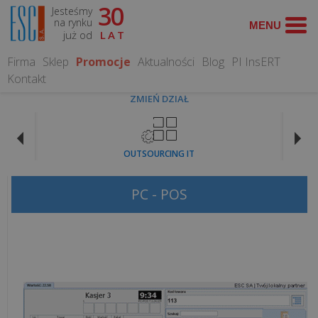
30
Jesteśmy
WYSZUKAJ
na rynku
już od
LAT
Firma
Sklep
Promocje
Aktualności
Blog
PI InsERT
Kontakt
ZMIEŃ DZIAŁ
OPROGRAMOWANIE
OUTSOURCING IT
Programy
dla
PC - POS
gastronomii
Programy
dla
hoteli
Systemy