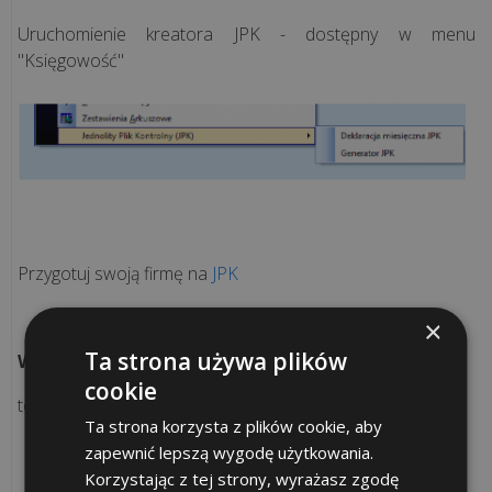
sprzedaży
Uruchomienie kreatora JPK - dostępny w menu
"Księgowość"
Programy
księgowe
Programy
kadrowo-
płacowe
Przygotuj swoją firmę na
JPK
System
ERP
×
Ta strona używa plików
Więcej informacji:
CRM
cookie
tel.
(12) 656-51-58
lub e-mail:
sprzedaz@escsa.pl
Ta strona korzysta z plików cookie, aby
Aplikacje
zapewnić lepszą wygodę użytkowania.
WWW
Korzystając z tej strony, wyrażasz zgodę