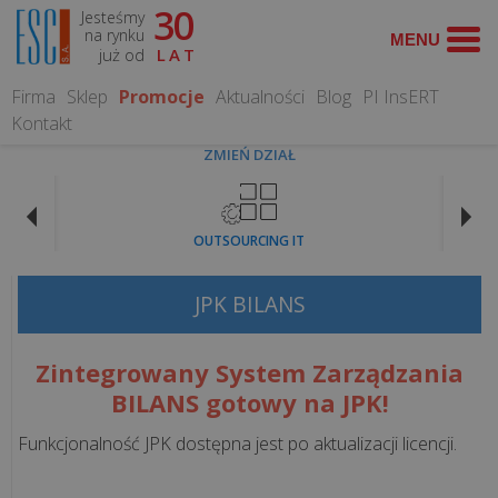
30
Jesteśmy
WYSZUKAJ
na rynku
już od
LAT
Firma
Sklep
Promocje
Aktualności
Blog
PI InsERT
Kontakt
ZMIEŃ DZIAŁ
OPROGRAMOWANIE
OUTSOURCING IT
Programy
dla
JPK BILANS
gastronomii
Zintegrowany System Zarządzania
Programy
BILANS gotowy na JPK!
dla
hoteli
Funkcjonalność JPK dostępna jest po aktualizacji licencji.
Systemy