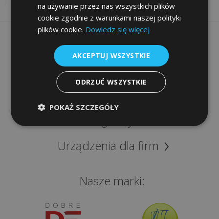
na używanie przez nas wszystkich plików
Jednolity
cookie zgodnie z warunkami naszej polityki
Plik
plików cookie.
Dowiedz się więcej
Kontrolny
Informacje
AKCEPTUJ WSZYSTKIE
Szybki dostęp
ROZWIĄZANIA
ODRZUĆ WSZYSTKIE
Sklep
Systemy
POKAŻ SZCZEGÓŁY
przywoławcze
Programy
bezprzewodowe
Syscall
Urządzenia dla firm
Mała
Nasze marki:
gastronomia
Mała