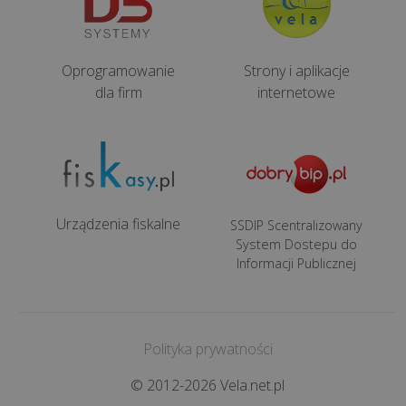
restauracja
Systemy
Oprogramowanie
Strony i aplikacje
dla
dla firm
internetowe
gastronomii
Rodzaje
gastronomii
Rozwiązania
Urządzenia fiskalne
SSDIP Scentralizowany
hotelowe
System Dostepu do
Informacji Publicznej
Terminal
płatniczy
Polityka prywatności
Vela
© 2012-2026 Vela.net.pl
CMS