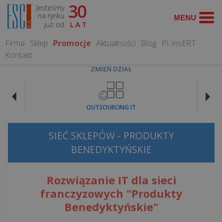
30
Jesteśmy
WYSZUKAJ
na rynku
już od
LAT
Firma
Sklep
Promocje
Aktualności
Blog
PI InsERT
Kontakt
ZMIEŃ DZIAŁ
OPROGRAMOWANIE
OUTSOURCING IT
Programy
dla
SIEĆ SKLEPÓW - PRODUKTY
gastronomii
BENEDYKTYŃSKIE
Programy
Rozwiązanie IT dla sieci
dla
franczyzowych "Produkty
hoteli
Benedyktyńskie"
Systemy