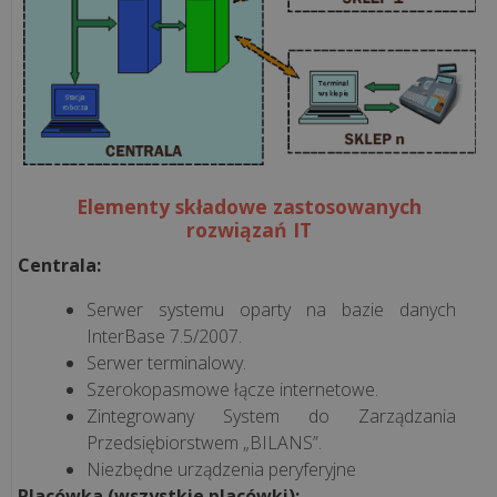
Jednolity
Plik
Kontrolny
ROZWIĄZANIA
Elementy składowe zastosowanych
rozwiązań IT
Systemy
przywoławcze
Centrala:
bezprzewodowe
Serwer systemu oparty na bazie danych
Syscall
InterBase 7.5/2007.
Serwer terminalowy.
Mała
Szerokopasmowe łącze internetowe.
gastronomia
Zintegrowany System do Zarządzania
Przedsiębiorstwem „BILANS”.
Mała
Niezbędne urządzenia peryferyjne
Placówka (wszystkie placówki):