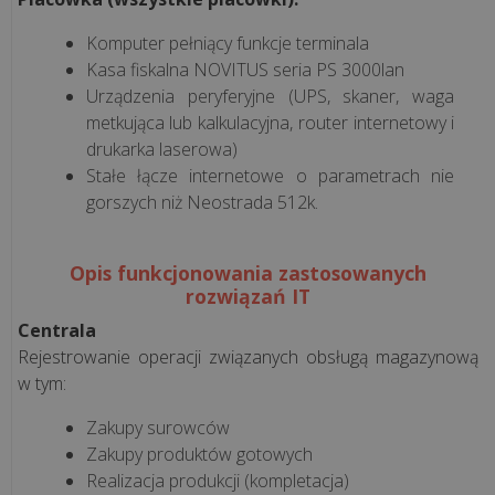
restauracja
Komputer pełniący funkcje terminala
Systemy
Kasa fiskalna NOVITUS seria PS 3000lan
dla
Urządzenia peryferyjne (UPS, skaner, waga
gastronomii
metkująca lub kalkulacyjna, router internetowy i
drukarka laserowa)
Stałe łącze internetowe o parametrach nie
Rodzaje
gorszych niż Neostrada 512k.
gastronomii
Rozwiązania
Opis funkcjonowania zastosowanych
rozwiązań IT
hotelowe
Centrala
Terminal
Rejestrowanie operacji związanych obsługą magazynową
w tym:
płatniczy
Zakupy surowców
Vela
Zakupy produktów gotowych
CMS
Realizacja produkcji (kompletacja)