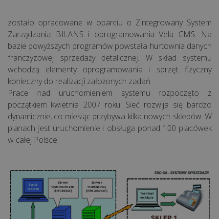
sprzedaży
zostało opracowane w oparciu o Zintegrowany System
Zarządzania BILANS i oprogramowania Vela CMS. Na
Programy
bazie powyższych programów powstała hurtownia danych
księgowe
franczyzowej sprzedaży detalicznej. W skład systemu
wchodzą elementy oprogramowania i sprzęt fizyczny
Programy
konieczny do realizacji założonych zadań.
kadrowo-
Prace nad uruchomieniem systemu rozpoczęto z
płacowe
początkiem kwietnia 2007 roku. Sieć rozwija się bardzo
dynamicznie, co miesiąc przybywa kilka nowych sklepów. W
planach jest uruchomienie i obsługa ponad 100 placówek
System
w całej Polsce.
ERP
CRM
Aplikacje
WWW