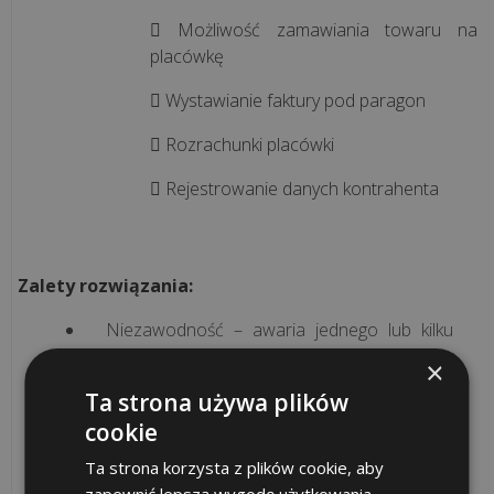
działa
 Możliwość zamawiania towaru na
mechanizm
placówkę
podzielonej
płatności
 Wystawianie faktury pod paragon
(spli...
 Rozrachunki placówki
Jednolity
 Rejestrowanie danych kontrahenta
Plik
Kontrolny
na
Zalety rozwiązania:
żądanie:
Kompleksowy
Niezawodność – awaria jednego lub kilku
przewodnik
elementów systemu nie zakłóci pracy
×
pozostałych elementów rozproszonej
Ta strona używa plików
struktury z autonomicznymi placówkami.
Jak
cookie
Ciągłość pracy – zastosowanie kasy fiskalnej
skutecznie
jako końcówki wykonawczej zapewnia ciągłość
Ta strona korzysta z plików cookie, aby
obniżyć
sprzedaży pomimo awarii centralnego systemu