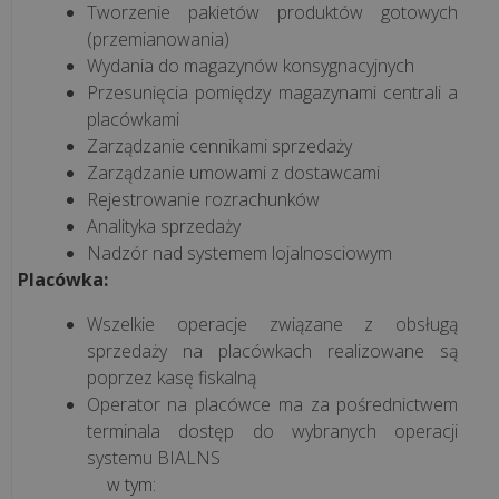
Tworzenie pakietów produktów gotowych
(przemianowania)
Jednolity
Wydania do magazynów konsygnacyjnych
Plik
Przesunięcia pomiędzy magazynami centrali a
Kontrolny
placówkami
Zarządzanie cennikami sprzedaży
M/platform
Zarządzanie umowami z dostawcami
Rejestrowanie rozrachunków
Analityka sprzedaży
Nadzór nad systemem lojalnosciowym
BLOG
Placówka:
O
Wszelkie operacje związane z obsługą
OPROGRAMOWANIU
sprzedaży na placówkach realizowane są
poprzez kasę fiskalną
Czym
Operator na placówce ma za pośrednictwem
terminala dostęp do wybranych operacji
jest
systemu BIALNS
i
w tym:
jak