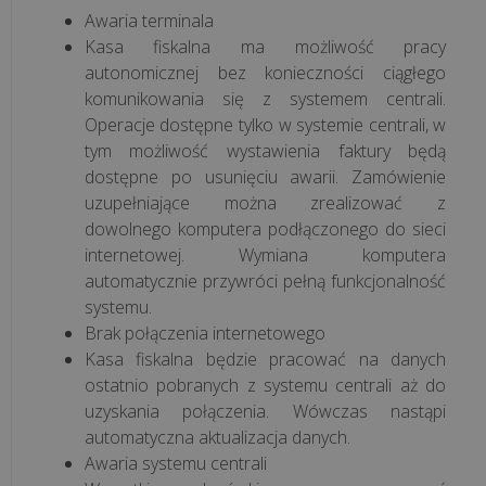
Awaria terminala
Korzyści
Kasa fiskalna ma możliwość pracy
autonomicznej bez konieczności ciągłego
z
komunikowania się z systemem centrali.
aplikacji
Operacje dostępne tylko w systemie centrali, w
POSbistro
tym możliwość wystawienia faktury będą
na
dostępne po usunięciu awarii. Zamówienie
urządzeniach
uzupełniające można zrealizować z
mobilnych
dowolnego komputera podłączonego do sieci
internetowej. Wymiana komputera
wszystkie
automatycznie przywróci pełną funkcjonalność
artykuły
systemu.
>>
Brak połączenia internetowego
Kasa fiskalna będzie pracować na danych
ostatnio pobranych z systemu centrali aż do
uzyskania połączenia. Wówczas nastąpi
automatyczna aktualizacja danych.
Awaria systemu centrali