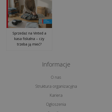
>>
REALIZACJE
INTERNETOWE
Sprzedaż na Vinted a
kasa fiskalna – czy
trzeba ją mieć?
Ile
kosztuje
stworzenie
Informacje
aplikacji
internetowej
O nas
Co
Struktura organizacyjna
to
Kariera
są
Ogłoszenia
pliki
cookies?