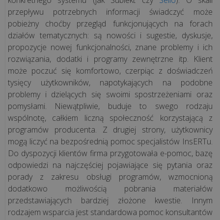
wdroż...
przepływu potrzebnych informacji świadczyć może
pobieżny choćby przegląd funkcjonujących na forach
działów tematycznych: są nowości i sugestie, dyskusje,
KSeF
propozycje nowej funkcjonalności, znane problemy i ich
a
rozwiązania, dodatki i programy zewnętrzne itp. Klient
kasa
może poczuć się komfortowo, czerpiąc z doświadczeń
fiskalna.
tysięcy użytkowników, napotykających na podobne
Co
problemy i dzielących się swoimi spostrzeżeniami oraz
musisz
pomysłami. Niewątpliwie, buduje to swego rodzaju
wiedzieć
wspólnotę, całkiem liczną społeczność korzystającą z
o
programów producenta. Z drugiej strony, użytkownicy
integracji
mogą liczyć na bezpośrednią pomoc specjalistów InsERTu.
z
Do dyspozycji klientów firma przygotowała e-pomoc, bazę
syst...
odpowiedzi na najczęściej pojawiające się pytania oraz
porady z zakresu obsługi programów, wzmocnioną
Czy
dodatkowo możliwością pobrania materiałów
KSeF
przedstawiających bardziej złożone kwestie. Innym
rodzajem wsparcia jest standardowa pomoc konsultantów
jest