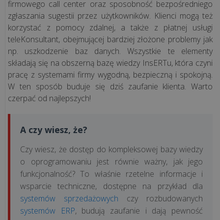
firmowego call center oraz sposobność bezpośredniego
bezpieczny?
zgłaszania sugestii przez użytkowników. Klienci mogą też
Jak
korzystać z pomocy zdalnej, a także z płatnej usługi
„pusta
teleKonsultant, obejmującej bardziej złożone problemy jak
faktura”
np. uszkodzenie baz danych. Wszystkie te elementy
może
składają się na obszerną bazę wiedzy InsERTu, która czyni
trafić
pracę z systemami firmy wygodną, bezpieczną i spokojną.
do...
W ten sposób buduje się dziś zaufanie klienta. Warto
czerpać od najlepszych!
Kto
w
A czy wiesz, że?
Twojej
firmie
Czy wiesz, że dostęp do kompleksowej bazy wiedzy
odpowie
o oprogramowaniu jest równie ważny, jak jego
za
funkcjonalność? To właśnie rzetelne informacje i
KSeF?
wsparcie techniczne, dostępne na przykład dla
Wyjaśniamy
systemów sprzedażowych
czy rozbudowanych
model
systemów ERP
, budują zaufanie i dają pewność
uprawn...