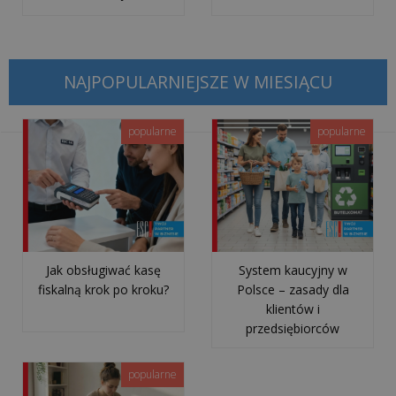
jest
i
co
się
NAJPOPULARNIEJSZE W MIESIĄCU
na
niego
skład...
popularne
popularne
Korzyści
z
aplikacji
POSbistro
na
Jak obsługiwać kasę
System kaucyjny w
fiskalną krok po kroku?
Polsce – zasady dla
urządzeniach
klientów i
mobilnych
przedsiębiorców
wszystkie
popularne
artykuły