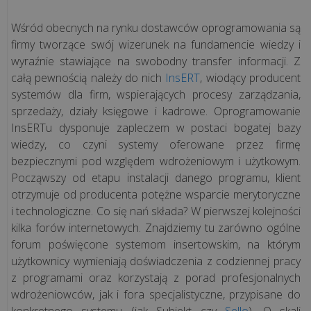
Wśród obecnych na rynku dostawców oprogramowania są
wszystkie
firmy tworzące swój wizerunek na fundamencie wiedzy i
artykuły
wyraźnie stawiające na swobodny transfer informacji. Z
>>
całą pewnością należy do nich
InsERT
, wiodący producent
systemów dla firm, wspierających procesy zarządzania,
sprzedaży, działy księgowe i kadrowe. Oprogramowanie
KSEF
InsERTu dysponuje zapleczem w postaci bogatej bazy
wiedzy, co czyni systemy oferowane przez firmę
bezpiecznymi pod względem wdrożeniowym i użytkowym.
Jak
Począwszy od etapu instalacji danego programu, klient
przygotować
otrzymuje od producenta potężne wsparcie merytoryczne
firmę
i technologiczne. Co się nań składa? W pierwszej kolejności
na
kilka forów internetowych. Znajdziemy tu zarówno ogólne
KSeF?
forum poświęcone systemom insertowskim, na którym
8
użytkownicy wymieniają doświadczenia z codziennej pracy
kroków
z programami oraz korzystają z porad profesjonalnych
do
wdrożeniowców, jak i fora specjalistyczne, przypisane do
skutecznego
konkretnego systemu (jak Subiekt czy
Sello
). O skali