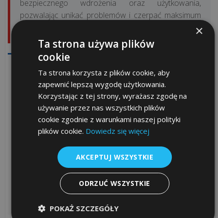
bezpiecznego wdrożenia oraz użytkowania,
pozwalając unikać problemów i czerpać maksimum
Rewolucja
korzyści z inwestycji.
×
1
Ta strona używa plików
stycznia
cookie
2027!
Skorzystaj z darmowej konsultacji – nasi
Koniec
Ta strona korzysta z plików cookie, aby
doradcy są do Twojej dyspozycji:
paragonów
zapewnić lepszą wygodę użytkowania.
z
Korzystając z tej strony, wyrażasz zgodę na
Dział Handlowy ESC SA
używanie przez nas wszystkich plików
NIP
ul. Mieszczańska 19
, Kraków
cookie zgodnie z warunkami naszej polityki
(12) 656 51 58
plików cookie.
Dowiedz się więcej
sprzedaz@escsa.pl
wszystkie
artykuły
AKCEPTUJ WSZYSTKIE
Dział Handlowy ESC SA
>>
os. Teatralne 3
, Kraków
(12) 656 33 64
ODRZUĆ WSZYSTKIE
sprzedaznh@escsa.pl
OPROGRAMOWANIE
POKAŻ SZCZEGÓŁY
-