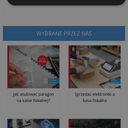
Dodane przez
Marcin Ciupek
WDROŻENIA
Czym
jest
WYBRANE PRZEZ NAS
i
jak
działa
mechanizm
podzielonej
płatności
(spli...
Jak anulować paragon
Sprzedaż elektroniki a
Jednolity
na kasie fiskalnej?
kasa fiskalna
Plik
Kontrolny
na
żądanie: