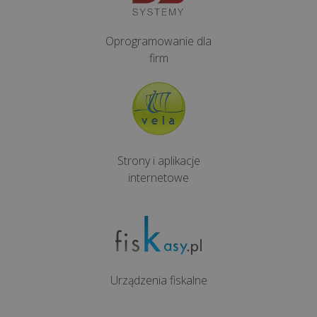
jest
thermal
throttling...
Oprogramowanie dla
firm
Czy
firma
outsourcingowa
chodzi
na
Strony i aplikacje
urlopy
internetowe
i
bierze
L4?
Jak
przełamać
Urządzenia fiskalne
lęk
przed