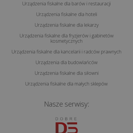
Urządzenia fiskalne dla barów i restauracji
Na
co
Urządzenia fiskalne dla hoteli
zwracać
Urządzenia fiskalne dla lekarzy
uwagę
Urządzenia fiskalne dla fryzjerów i gabinetów
przy
kosmetycznych
wyborze
dostawcy
Urządzenia fiskalne dla kancelarii i radców prawnych
usług
Urządzenia dla budowlańców
IT?
Urządzenia fiskalne dla siłowni
Co
Urządzenia fiskalne dla małych sklepów
może
zniszczyć
Nasze serwisy:
Twój
sprzęt
i
czym