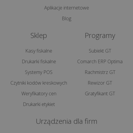
internetowa
Aplikacje internetowe
dla
Blog
hotelu:
co
Sklep
Programy
musi
zawierać,
aby
Kasy fiskalne
Subiekt GT
przycią...
Drukarki fiskalne
Comarch ERP Optima
Systemy POS
Rachmistrz GT
wszystkie
artykuły
Czytniki kodów kreskowych
Rewizor GT
>>
Weryfikatory cen
Gratyfikant GT
Drukarki etykiet
OUTSOURCING
IT
Urządzenia dla firm