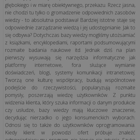
głębokiego i w miarę obiektywnego, przekazu. Rzecz jasna,
nie chodzi tu tylko o gromadzenie odpowiednich zasobów
wiedzy - to absolutna podstawa! Bardziej istotne staje się
CASE
STUDY
odpowiednie zarządzanie wiedzą i jej udostępnianie. Jak to
się odbywa? Dotychczas bazy wiedzy mogliśmy utożsamiać
z książkami, encyklopediami, raportami podsumowującymi
Kawa
rozmaite badania naukowe itd. Jednak dziś na plan
podawana
pierwszy wysuwają się narzędzia informatyczne jak
przez
platformy internetowe, fora służące wymianie
misia
doświadczeń, blogi, systemy komunikacji intranetowej.
i
Tworzą one kulturę współpracy, budują wspólnotowe
podejście do rzeczywistości, popularyzują rozmaite
technologia
pomysły, poszerzają wiedzę użytkowników. Z punktu
odporna
widzenia klienta, który szuka informacji o danym produkcie
na
czy usłudze, bazy wiedzy mają kluczowe znaczenie,
mróz.
decydując nierzadko o jego konsumenckich wyborach.
Zob...
Odnosi się to także do użytkowników oprogramowania.
Kiedy klient w powodzi ofert próbuje znaleźć
Niezawodna
odpowiadający mu program, nie kieruje się intuicją. Szuka