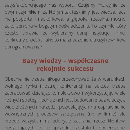
satysfakcjonującego nas wyboru. Czujemy intuicyjnie, że
ją
owym czynnikiem, za którym tak tęsknimy, jest wiedza, lecz
mieć?
nie pospolita i naskórkowa, a głęboka, rzetelna, mocno
zakorzeniona w bogatym doświadczeniu. To czynnik, który
Sprzedaż
często sprawia, że wybieramy daną instytucję, firmę,
waty
konkretny produkt. Jakie to ma znaczenie dla użytkowników
cukrowej
oprogramowania?
a
kasa
Bazy wiedzy – współczesne
fiskalna
rękojmie sukcesu
-
Obecnie nie trzeba nikogo przekonywać, że w warunkach
czy
wolnego rynku i ostrej konkurencji na sukces trzeba
jest
zapracować działając kompleksowo i wykorzystując wiele
obowiązkow...
różnych strategii. Jedną z nich jest budowanie baz wiedzy, a
więc złożonych narzędzi, pozwalających na usprawnienie
wszystkie
wewnętrznych procesów zarządzania (np. w firmie), ale
artykuły
przede wszystkim na zdobycie zaufania rzesz klientów,
>>
poszukujących, co już uprzednio zostało tu stwierdzone,