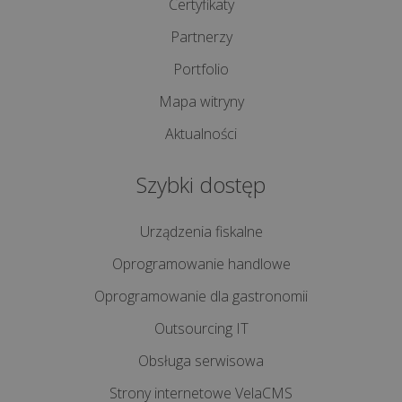
Certyfikaty
Partnerzy
Dlaczego
responsywność
Portfolio
strony
Mapa witryny
internetowej
Aktualności
jest
kluczem
Szybki dostęp
do
s...
Urządzenia fiskalne
Jak
Oprogramowanie handlowe
stworzyć
Oprogramowanie dla gastronomii
skuteczny
sklep
Outsourcing IT
internetowy?
Obsługa serwisowa
Strona
Strony internetowe VelaCMS