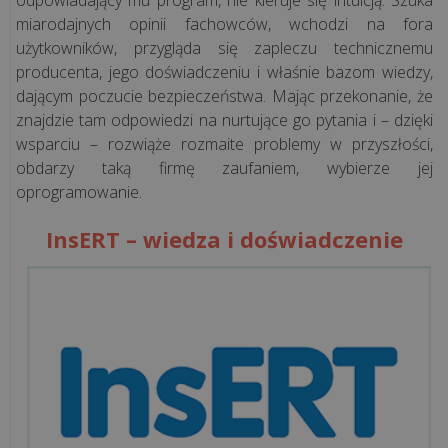
infrastruktura
miarodajnych opinii fachowców, wchodzi na fora
fiskalna
użytkowników, przygląda się zapleczu technicznemu
dla
producenta, jego doświadczeniu i właśnie bazom wiedzy,
rosnącej
dającym poczucie bezpieczeństwa. Mając przekonanie, że
sieci
znajdzie tam odpowiedzi na nurtujące go pytania i – dzięki
pizzer...
wsparciu – rozwiąże rozmaite problemy w przyszłości,
obdarzy taką firmę zaufaniem, wybierze jej
oprogramowanie.
„Krzepka
Rzepka”
InsERT – wiedza i doświadczenie
–
jak
technologia
wspiera
marzenia
o
zdrowy...