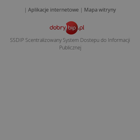
technologią
|
Aplikacje internetowe
|
Mapa witryny
i
zapanować
nad
cyfrowym...
SSDIP Scentralizowany System Dostepu do Informacji
Publicznej
Ile
kosztuje
przestój
spowodowany
brakiem
wsparcia
informaty...
wszystkie
artykuły
>>