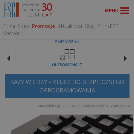
30
Jesteśmy
TEMATY
na rynku
już od
LAT
FISKALNE
Firma
Sklep
Promocje
Aktualności
Blog
PI InsERT
Kontakt
Koniec
ZMIEŃ DZIAŁ
paragonów
z
NIP
OUTSOURCING IT
na
kasie
fiskalnej.
BAZY WIEDZY – KLUCZ DO BEZPIECZNEGO
Co
OPROGRAMOWANIA
zmienia
się
Data publikacji:
2017.08.23
. Zaaktualizowano:
2025.12.09
od...
Czy