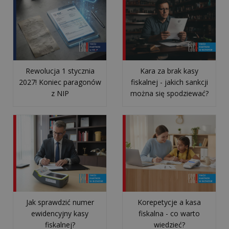
Kompleksowy
przewodnik
Jak
skutecznie
Rewolucja 1 stycznia
Kara za brak kasy
obniżyć
2027! Koniec paragonów
fiskalnej - jakich sankcji
koszty
z NIP
można się spodziewać?
w
gastronomii?
Praktyczne
pora...
Jednolity
Plik
Kontrolny
–
Jak sprawdzić numer
Korepetycje a kasa
ewidencyjny kasy
fiskalna - co warto
czym
fiskalnej?
wiedzieć?