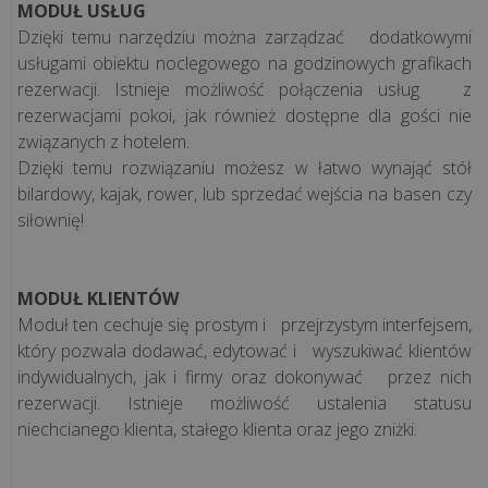
MODUŁ USŁUG
działa
Dzięki temu narzędziu można zarządzać dodatkowymi
mechanizm
usługami obiektu noclegowego na godzinowych grafikach
podzielonej
rezerwacji. Istnieje możliwość połączenia usług z
płatności
rezerwacjami pokoi, jak również dostępne dla gości nie
(spli...
związanych z hotelem.
Dzięki temu rozwiązaniu możesz w łatwo wynająć stół
Jednolity
bilardowy, kajak, rower, lub sprzedać wejścia na basen czy
Plik
siłownię!
Kontrolny
na
żądanie:
MODUŁ KLIENTÓW
Kompleksowy
Moduł ten cechuje się prostym i przejrzystym interfejsem,
przewodnik
który pozwala dodawać, edytować i wyszukiwać klientów
indywidualnych, jak i firmy oraz dokonywać przez nich
rezerwacji. Istnieje możliwość ustalenia statusu
Jak
niechcianego klienta, stałego klienta oraz jego zniżki.
skutecznie
obniżyć