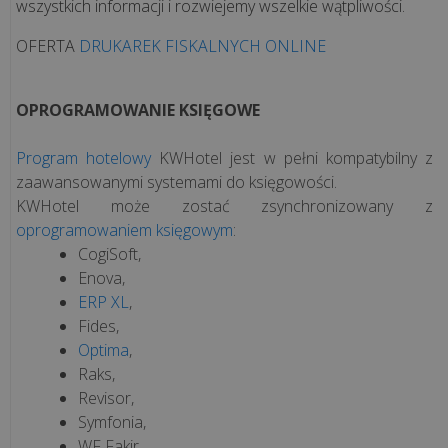
wszystkich informacji i rozwiejemy wszelkie wątpliwości.
OFERTA
DRUKAREK FISKALNYCH ONLINE
OPROGRAMOWANIE KSIĘGOWE
Program hotelowy
KWHotel jest w pełni kompatybilny z
zaawansowanymi systemami do księgowości.
KWHotel może zostać zsynchronizowany z
oprogramowaniem księgowym
:
CogiSoft,
Enova,
ERP XL
,
Fides,
Optima
,
Raks,
Revisor,
Symfonia,
WF Fakir,