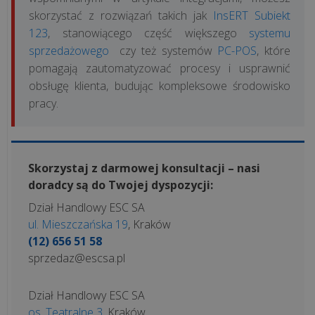
skorzystać z rozwiązań takich jak
InsERT Subiekt
123
, stanowiącego część większego
systemu
sprzedażowego
czy też systemów
PC-POS
, które
pomagają zautomatyzować procesy i usprawnić
obsługę klienta, budując kompleksowe środowisko
pracy.
Skorzystaj z darmowej konsultacji – nasi
doradcy są do Twojej dyspozycji:
Dział Handlowy ESC SA
ul. Mieszczańska 19
, Kraków
(12) 656 51 58
sprzedaz@escsa.pl
Dział Handlowy ESC SA
os. Teatralne 3
, Kraków