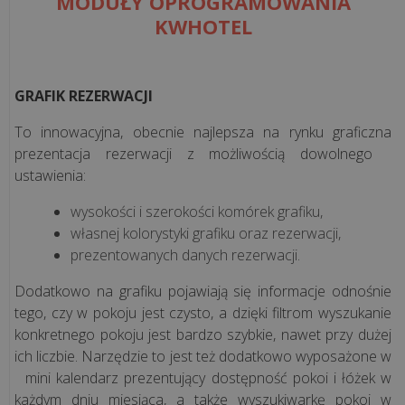
MODUŁY OPROGRAMOWANIA
restauracja
KWHOTEL
Systemy
dla
gastronomii
GRAFIK REZERWACJI
To innowacyjna, obecnie najlepsza na rynku graficzna
Rodzaje
prezentacja rezerwacji z możliwością dowolnego
gastronomii
ustawienia:
wysokości i szerokości komórek grafiku,
Rozwiązania
własnej kolorystyki grafiku oraz rezerwacji,
hotelowe
prezentowanych danych rezerwacji.
Dodatkowo na grafiku pojawiają się informacje odnośnie
Terminal
tego, czy w pokoju jest czysto, a dzięki filtrom wyszukanie
płatniczy
konkretnego pokoju jest bardzo szybkie, nawet przy dużej
ich liczbie. Narzędzie to jest też dodatkowo wyposażone w
Vela
mini kalendarz prezentujący dostępność pokoi i łóżek w
CMS
każdym dniu miesiąca, a także wyszukiwarkę pokoi w