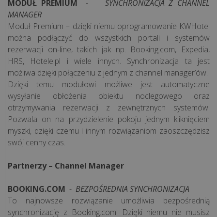
MODUŁ PREMIUM
-
SYNCHRONIZACJA Z CHANNEL
MANAGER
Moduł Premium – dzięki niemu oprogramowanie KWHotel
można podłączyć do wszystkich portali i systemów
rezerwacji on-line, takich jak np. Booking.com, Expedia,
HRS, Hotele.pl i wiele innych. Synchronizacja ta jest
możliwa dzięki połączeniu z jednym z channel manager’ów.
Dzięki temu modułowi możliwe jest automatyczne
wysyłanie obłożenia obiektu noclegowego oraz
otrzymywania rezerwacji z zewnętrznych systemów.
Pozwala on na przydzielenie pokoju jednym kliknięciem
myszki, dzięki czemu i innym rozwiązaniom zaoszczędzisz
swój cenny czas.
Partnerzy – Channel Manager
BOOKING.COM
-
BEZPOŚREDNIA SYNCHRONIZACJA
To najnowsze rozwiązanie umożliwia bezpośrednią
synchronizację z Booking.com! Dzięki niemu nie musisz