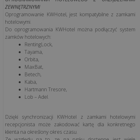
ZEWNĘTRZNYMI
Oprogramowanie KWHotel, jest kompatybilne z zamkami
hotelowymi.
Do oprogramowania KWHotel można podłączyć system
zamków hotelowych:
RentingLock,
Tayama,
Orbita,
MaxBat,
Betech,
Kaba,
Hartmann Tresore,
Lob – Adel.
Dzięki synchronizacji KWHotel z zamkami hotelowymi
recepcjonista może zakodować kartę dla konkretnego
klienta na określony okres czasu.
Ze względu na to, ze na rynku dostępne jest wiele