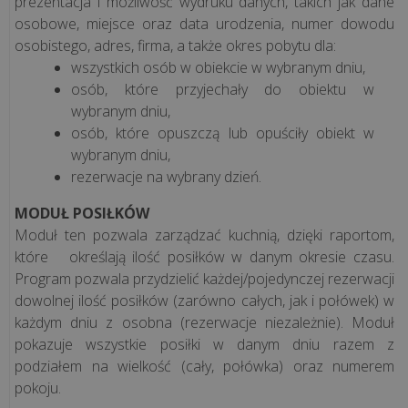
prezentacja i możliwość wydruku danych, takich jak dane
osobowe, miejsce oraz data urodzenia, numer dowodu
Korzyści
osobistego, adres, firma, a także okres pobytu dla:
z
wszystkich osób w obiekcie w wybranym dniu,
aplikacji
osób, które przyjechały do obiektu w
POSbistro
wybranym dniu,
na
osób, które opuszczą lub opuściły obiekt w
urządzeniach
wybranym dniu,
mobilnych
rezerwacje na wybrany dzień.
MODUŁ POSIŁKÓW
wszystkie
Moduł ten pozwala zarządzać kuchnią, dzięki raportom,
artykuły
które określają ilość posiłków w danym okresie czasu.
>>
Program pozwala przydzielić każdej/pojedynczej rezerwacji
dowolnej ilość posiłków (zarówno całych, jak i połówek) w
każdym dniu z osobna (rezerwacje niezależnie). Moduł
pokazuje wszystkie posiłki w danym dniu razem z
podziałem na wielkość (cały, połówka) oraz numerem
pokoju.