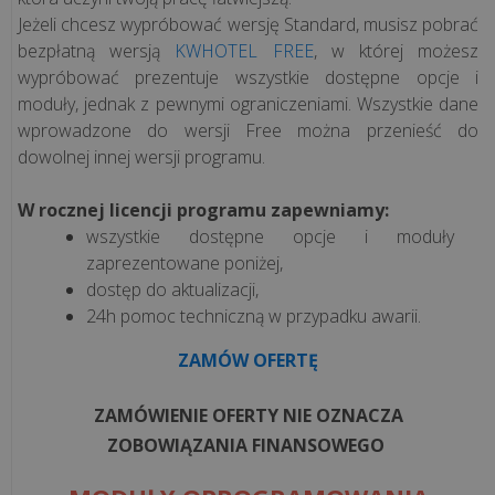
Jeżeli chcesz wypróbować wersję Standard, musisz pobrać
Jednolity
bezpłatną wersją
KWHOTEL FREE
, w której możesz
Plik
wypróbować prezentuje wszystkie dostępne opcje i
Kontrolny
moduły, jednak z pewnymi ograniczeniami. Wszystkie dane
wprowadzone do wersji Free można przenieść do
ROZWIĄZANIA
dowolnej innej wersji programu.
W rocznej licencji programu zapewniamy:
Systemy
wszystkie dostępne opcje i moduły
przywoławcze
zaprezentowane poniżej,
bezprzewodowe
dostęp do aktualizacji,
Syscall
24h pomoc techniczną w przypadku awarii.
ZAMÓW OFERTĘ
Mała
gastronomia
ZAMÓWIENIE OFERTY NIE OZNACZA
ZOBOWIĄZANIA FINANSOWEGO
Mała