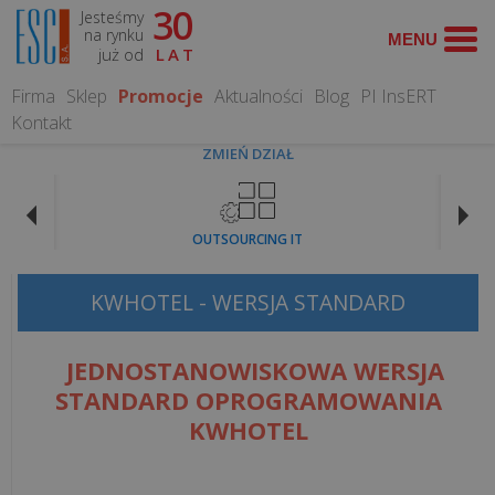
30
Jesteśmy
WYSZUKAJ
na rynku
już od
LAT
Firma
Sklep
Promocje
Aktualności
Blog
PI InsERT
Kontakt
ZMIEŃ DZIAŁ
OPROGRAMOWANIE
OUTSOURCING IT
Programy
dla
KWHOTEL - WERSJA STANDARD
gastronomii
JEDNOSTANOWISKOWA WERSJA
Programy
STANDARD OPROGRAMOWANIA
dla
KWHOTEL
hoteli
Systemy