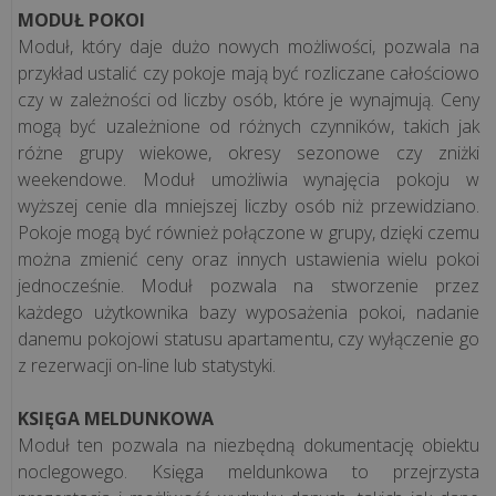
koszty
MODUŁ POKOI
w
Moduł, który daje dużo nowych możliwości, pozwala na
gastronomii?
przykład ustalić czy pokoje mają być rozliczane całościowo
Praktyczne
czy w zależności od liczby osób, które je wynajmują. Ceny
pora...
mogą być uzależnione od różnych czynników, takich jak
różne grupy wiekowe, okresy sezonowe czy zniżki
Jednolity
weekendowe. Moduł umożliwia wynajęcia pokoju w
Plik
wyższej cenie dla mniejszej liczby osób niż przewidziano.
Pokoje mogą być również połączone w grupy, dzięki czemu
Kontrolny
można zmienić ceny oraz innych ustawienia wielu pokoi
–
jednocześnie. Moduł pozwala na stworzenie przez
czym
każdego użytkownika bazy wyposażenia pokoi, nadanie
jest
danemu pokojowi statusu apartamentu, czy wyłączenie go
i
z rezerwacji on-line lub statystyki.
co
się
KSIĘGA MELDUNKOWA
na
Moduł ten pozwala na niezbędną dokumentację obiektu
niego
noclegowego. Księga meldunkowa to przejrzysta
skład...