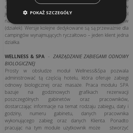
dokonać nieskończonej liczby oddzielnych rezerwacji w
POKAŻ SZCZEGÓŁY
jednym terminie. Zatem w przypadku większości pól
namiotowych sprawdza się wersja do 28 sektorów
(działek). Wersje kolejne dedykowane są są przeważnie dla
campingów wynajmujących ryczałtowo – jeden klient jedna
działka.
WELLNESS & SPA
-
ZARZĄDZANIE ZABIEGAMI ODNOWY
BIOLOGICZNEJ
Prosty w obsłudze moduł Wellness&Spa pozwala
administrować tą częścią hotelu, która oferuje zabiegi
odnowy biologicznej oraz masaże. Praca modułu SPA
bazuje na godzinowych grafikach rezerwacji
poszczególnych gabinetów oraz pracowników,
dostarczając informacje na temat rodzaju zabiegu, daty i
godziny, numeru gabinetu, danych pracownika
wykonującego zabieg oraz danych Klienta. Ponadto
pracując na tym module użytkownik może stworzyć