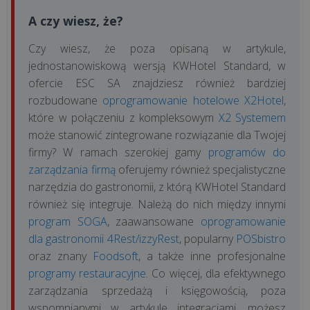
A czy wiesz, że?
Czy wiesz, że poza opisaną w artykule,
jednostanowiskową wersją KWHotel Standard, w
ofercie ESC SA znajdziesz również bardziej
rozbudowane
oprogramowanie hotelowe X2Hotel
,
które w połączeniu z kompleksowym
X2 Systemem
może stanowić zintegrowane rozwiązanie dla Twojej
firmy? W ramach szerokiej gamy
programów do
zarządzania firmą
oferujemy również specjalistyczne
narzędzia do gastronomii, z którą KWHotel Standard
również się integruje. Należą do nich między innymi
program SOGA
, zaawansowane
oprogramowanie
dla gastronomii 4Rest/izzyRest
, popularny
POSbistro
oraz znany
Foodsoft
, a także inne profesjonalne
programy restauracyjne
. Co więcej, dla efektywnego
zarządzania sprzedażą i księgowością, poza
wspomnianymi w artykule integracjami, możesz