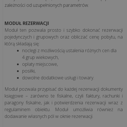
zależności od uzupełnionych parametrów.
Jednolity
Plik
MODUŁ REZERWACJI
Kontrolny
Moduł ten pozwala prosto i szybko dokonać rezerwacji
pojedynczych i grupowych oraz obliczać cenę pobytu, na
M/platform
którą składają się:
noclegi z możliwością ustalenia różnych cen dla
4 grup wiekowych,
opłaty miejscowe,
posiłki,
BLOG
O
dowolne dodatkowe usługi i towary.
OPROGRAMOWANIU
Moduł pozwala przypisać do każdej rezerwacji dokumenty
księgowe – zarówno te fiskalne, czyli faktury, rachunki i
paragony fiskalne, jak i potwierdzenia rezerwacji wraz z
Czym
regulaminem obiektu. Moduł umożliwia również na
jest
dodawanie własnych pól w oknie rezerwacji.
i
jak