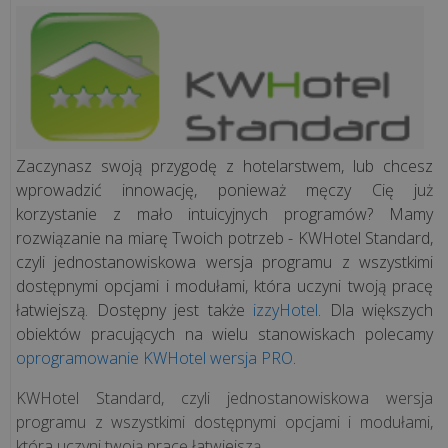
sprzedaży
Programy
księgowe
Programy
Zaczynasz swoją przygodę z hotelarstwem, lub chcesz
kadrowo-
wprowadzić innowację, ponieważ męczy Cię już
płacowe
korzystanie z mało intuicyjnych programów? Mamy
rozwiązanie na miarę Twoich potrzeb - KWHotel Standard,
czyli jednostanowiskowa wersja programu z wszystkimi
System
dostępnymi opcjami i modułami, która uczyni twoją pracę
ERP
łatwiejszą. Dostępny jest także
izzyHotel
. Dla większych
obiektów pracujących na wielu stanowiskach polecamy
CRM
oprogramowanie KWHotel wersja PRO
.
KWHotel Standard, czyli jednostanowiskowa wersja
Aplikacje
programu z wszystkimi dostępnymi opcjami i modułami,
WWW
która uczyni twoją pracę łatwiejszą.