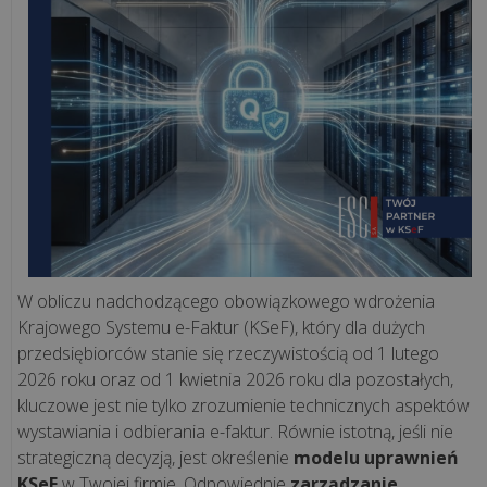
kasy
offline
znikną?
Jak
sprawdzić
pamięć
kasy
fiskalnej?
Usługi
W obliczu nadchodzącego obowiązkowego wdrożenia
remontowe
Krajowego Systemu e-Faktur (KSeF), który dla dużych
a
przedsiębiorców stanie się rzeczywistością od 1 lutego
kasa
2026 roku oraz od 1 kwietnia 2026 roku dla pozostałych,
fiskalna
kluczowe jest nie tylko zrozumienie technicznych aspektów
-
wystawiania i odbierania e-faktur. Równie istotną, jeśli nie
kiedy
strategiczną decyzją, jest określenie
modelu uprawnień
trzeba
KSeF
w Twojej firmie. Odpowiednie
zarządzanie