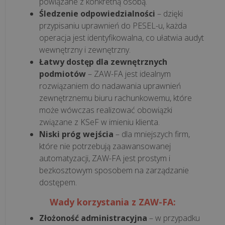
powiązane z konkretną osobą.
wdroż...
Śledzenie odpowiedzialności
– dzięki
przypisaniu uprawnień do PESEL-u, każda
operacja jest identyfikowalna, co ułatwia audyt
KSeF
wewnętrzny i zewnętrzny.
a
Łatwy dostęp dla zewnętrznych
kasa
podmiotów
– ZAW-FA jest idealnym
fiskalna.
rozwiązaniem do nadawania uprawnień
Co
zewnętrznemu biuru rachunkowemu, które
musisz
może wówczas realizować obowiązki
wiedzieć
związane z KSeF w imieniu klienta.
o
Niski próg wejścia
– dla mniejszych firm,
integracji
które nie potrzebują zaawansowanej
z
automatyzacji, ZAW-FA jest prostym i
syst...
bezkosztowym sposobem na zarządzanie
dostępem.
Czy
Wady korzystania z ZAW-FA:
KSeF
jest
Złożoność administracyjna
– w przypadku