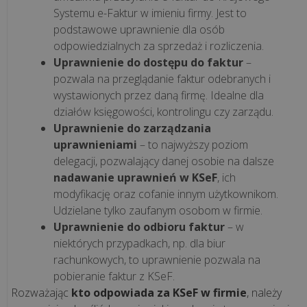
infrastruktura
Systemu e-Faktur w imieniu firmy. Jest to
fiskalna
podstawowe uprawnienie dla osób
dla
odpowiedzialnych za sprzedaż i rozliczenia.
rosnącej
Uprawnienie do dostępu do faktur
–
sieci
pozwala na przeglądanie faktur odebranych i
pizzer...
wystawionych przez daną firmę. Idealne dla
działów księgowości, kontrolingu czy zarządu.
Uprawnienie do zarządzania
„Krzepka
uprawnieniami
– to najwyższy poziom
Rzepka”
delegacji, pozwalający danej osobie na dalsze
–
nadawanie uprawnień w KSeF
, ich
jak
modyfikację oraz cofanie innym użytkownikom.
technologia
Udzielane tylko zaufanym osobom w firmie.
wspiera
Uprawnienie do odbioru faktur
– w
marzenia
niektórych przypadkach, np. dla biur
o
rachunkowych, to uprawnienie pozwala na
zdrowy...
pobieranie faktur z KSeF.
Rozważając
kto odpowiada za KSeF
w firmie
, należy