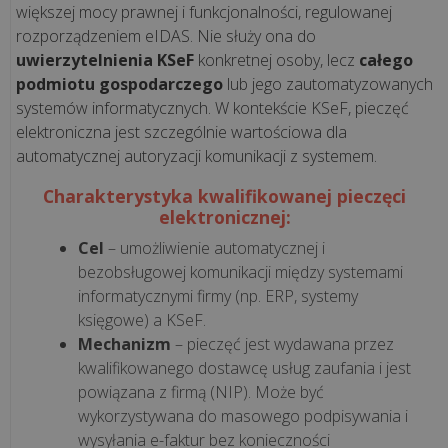
większej mocy prawnej i funkcjonalności, regulowanej
rozporządzeniem eIDAS. Nie służy ona do
Rewolucja
uwierzytelnienia KSeF
konkretnej osoby, lecz
całego
1
podmiotu gospodarczego
lub jego zautomatyzowanych
stycznia
systemów informatycznych. W kontekście KSeF, pieczęć
2027!
elektroniczna jest szczególnie wartościowa dla
Koniec
automatycznej autoryzacji komunikacji z systemem.
paragonów
Charakterystyka kwalifikowanej pieczęci
z
elektronicznej:
NIP
Cel
– umożliwienie automatycznej i
bezobsługowej komunikacji między systemami
wszystkie
informatycznymi firmy (np. ERP, systemy
artykuły
księgowe) a KSeF.
>>
Mechanizm
– pieczęć jest wydawana przez
kwalifikowanego dostawcę usług zaufania i jest
powiązana z firmą (NIP). Może być
OPROGRAMOWANIE
wykorzystywana do masowego podpisywania i
-
wysyłania e-faktur bez konieczności