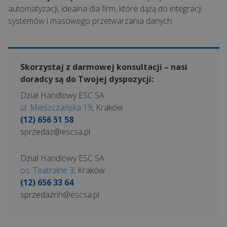
automatyzacji, idealna dla firm, które dążą do integracji
kasę
systemów i masowego przetwarzania danych.
fiskalną
krok
po
kroku?
Skorzystaj z darmowej konsultacji – nasi
doradcy są do Twojej dyspozycji:
Jak
Dział Handlowy ESC SA
zrobić
ul. Mieszczańska 19
, Kraków
raport
(12) 656 51 58
dobowy
sprzedaz@escsa.pl
na
kasie
Dział Handlowy ESC SA
fiskalnej?
os. Teatralne 3
, Kraków
(12) 656 33 64
Jak
sprzedaznh@escsa.pl
zrobić
raport