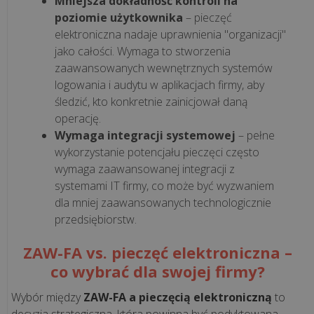
jest
Mniejsza dokładność kontroli na
i
poziomie użytkownika
– pieczęć
co
elektroniczna nadaje uprawnienia "organizacji"
jako całości. Wymaga to stworzenia
się
zaawansowanych wewnętrznych systemów
na
logowania i audytu w aplikacjach firmy, aby
niego
śledzić, kto konkretnie zainicjował daną
skład...
operację.
Wymaga integracji systemowej
– pełne
Korzyści
wykorzystanie potencjału pieczęci często
z
wymaga zaawansowanej integracji z
aplikacji
systemami IT firmy, co może być wyzwaniem
POSbistro
dla mniej zaawansowanych technologicznie
na
przedsiębiorstw.
urządzeniach
mobilnych
ZAW-FA vs. pieczęć elektroniczna –
co wybrać dla swojej firmy?
wszystkie
Wybór między
ZAW-FA a pieczęcią elektroniczną
to
artykuły