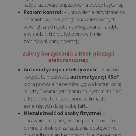
WDROŻENIA
każdorazowego angażowania osoby fizycznej.
Poziom kontroli
– uprawnienia przypisane są
podmiotowi, co wymaga zaawansowanych
Czym
wewnętrznych systemów logowania i audytu,
jest
aby śledzić, który użytkownik w firmie
i
zainicjował daną operację.
jak
Zalety korzystania z KSeF pieczęci
działa
elektronicznej:
mechanizm
podzielonej
Automatyzacja i efektywność
– kluczowa
płatności
korzyść to możliwość
automatyzacji KSeF
,
która pozwala na bezobsługową komunikację
(spli...
między Twoimi systemami (np. systemem ERP)
a KSeF. Jest to nieocenione w firmach
Jednolity
generujących dużą liczbę faktur.
Plik
Niezależność od osoby fizycznej
–
Kontrolny
uprawnienia są przypisane podmiotowi, co
na
eliminuje problem zarządzania dostępem w
żądanie:
przypadku zmian kadrowych. Nie ma potrzeby