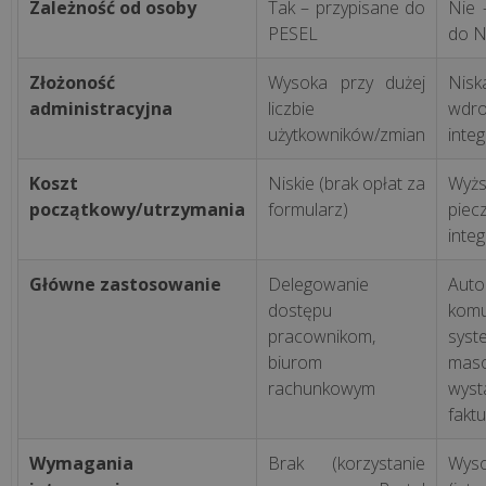
Zależność od osoby
Tak – przypisane do
Nie 
PESEL
do N
Dlaczego
responsywność
Złożoność
Wysoka przy dużej
Ni
administracyjna
liczbie
wdro
strony
użytkowników/zmian
integ
internetowej
jest
Koszt
Niskie (brak opłat za
Wyż
kluczem
początkowy/utrzymania
formularz)
piecz
do
integ
s...
Główne zastosowanie
Delegowanie
Auto
Jak
dostępu
komu
stworzyć
pracownikom,
syst
skuteczny
biurom
mas
sklep
rachunkowym
wyst
internetowy?
faktu
Wymagania
Brak (korzystanie
Wyso
Strona