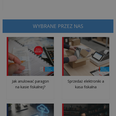
miesięczny
na
kasie
fiskalnej?
WYBRANE PRZEZ NAS
Jak
wymienić
papier
w
kasie
lub
drukarce
fiskalnej?
Jak anulować paragon
Sprzedaż elektroniki a
na kasie fiskalnej?
kasa fiskalna