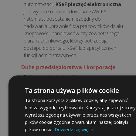
jest
automatyzacji,
KSeF pieczęć elektroniczna
thermal
jest wysoce rekomendowana. ZAW-FA
throttling...
natomiast pozostanie niezbędny do
nadawania uprawnień dla pracowników działu
księgowości, handlowców czy zewnętrznego
Czy
biura rachunkowego, którzy potrzebują
firma
dostępu do portalu KSeF lub specyficznych
outsourcingowa
funkcji administracyjnych.
chodzi
na
Duże przedsiębiorstwa i korporacje
urlopy
Rekomendacja:
Kwalifikowana pieczęć
i
elektroniczna jako podstawa, uzupełniona
bierze
Ta strona używa plików cookie
ZAW-FA.
L4?
Uzasadnienie:
Automatyzacja KSeF
i
Ta strona korzysta z plików cookie, aby zapewnić
procesów fakturowania jest absolutnie
lepszą wygodę użytkowania. Korzystając z tej strony
Jak
kluczowa ze względu na skalę działalności.
wyrażasz zgodę na używanie przez nas wszystkich
przełamać
Pieczęć elektroniczna stanie się fundamentem
plików cookie zgodnie z warunkami naszej polityki
lęk
bezpiecznej i efektywnej komunikacji z KSeF
plików cookie.
Dowiedz się więcej
przed
poprzez zintegrowane systemy IT. ZAW-FA