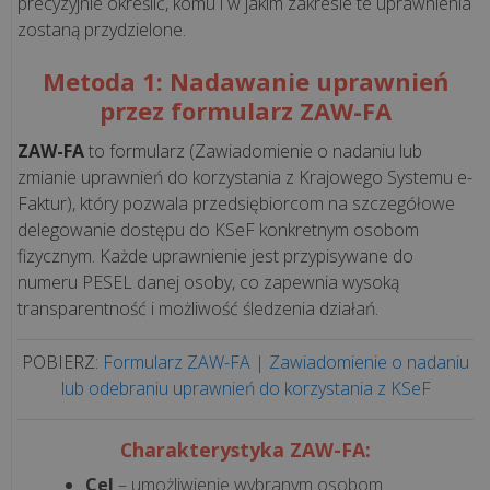
Nowoczesne
precyzyjnie określić, komu i w jakim zakresie te uprawnienia
zostaną przydzielone.
stanowisko
kasowe,
Metoda 1: Nadawanie uprawnień
które
przez formularz ZAW-FA
oszczędza
czas.
ZAW-FA
to formularz (Zawiadomienie o nadaniu lub
Zobacz,
zmianie uprawnień do korzystania z Krajowego Systemu e-
...
Faktur), który pozwala przedsiębiorcom na szczegółowe
delegowanie dostępu do KSeF konkretnym osobom
Skalowanie
fizycznym. Każde uprawnienie jest przypisywane do
numeru PESEL danej osoby, co zapewnia wysoką
biznesu
transparentność i możliwość śledzenia działań.
bez
chaosu.
POBIERZ:
Formularz ZAW-FA | Zawiadomienie o nadaniu
Jak
lub odebraniu uprawnień do korzystania z KSeF
„Sztuka
Mięsa”
zyskała
Charakterystyka ZAW-FA:
pe...
Cel
– umożliwienie wybranym osobom