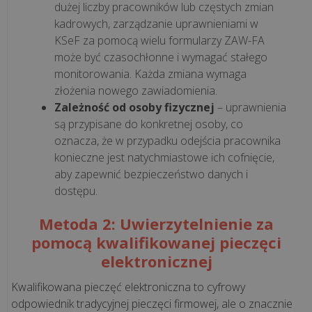
bezpieczny?
dużej liczby pracowników lub częstych zmian
kadrowych, zarządzanie uprawnieniami w
Jak
KSeF za pomocą wielu formularzy ZAW-FA
„pusta
może być czasochłonne i wymagać stałego
faktura”
monitorowania. Każda zmiana wymaga
może
złożenia nowego zawiadomienia.
trafić
Zależność od osoby fizycznej
– uprawnienia
do...
są przypisane do konkretnej osoby, co
oznacza, że w przypadku odejścia pracownika
Kto
konieczne jest natychmiastowe ich cofnięcie,
w
aby zapewnić bezpieczeństwo danych i
Twojej
dostępu.
firmie
odpowie
Metoda 2: Uwierzytelnienie za
za
pomocą kwalifikowanej pieczęci
KSeF?
elektronicznej
Wyjaśniamy
Kwalifikowana pieczęć elektroniczna to cyfrowy
model
odpowiednik tradycyjnej pieczęci firmowej, ale o znacznie
uprawn...