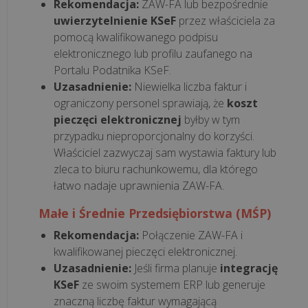
Rekomendacja:
ZAW-FA lub bezpośrednie
Na
uwierzytelnienie KSeF
przez właściciela za
co
pomocą kwalifikowanego podpisu
zwracać
elektronicznego lub profilu zaufanego na
uwagę
Portalu Podatnika KSeF.
przy
Uzasadnienie:
Niewielka liczba faktur i
wyborze
ograniczony personel sprawiają, że
koszt
dostawcy
pieczęci elektronicznej
byłby w tym
usług
przypadku nieproporcjonalny do korzyści.
IT?
Właściciel zazwyczaj sam wystawia faktury lub
zleca to biuru rachunkowemu, dla którego
łatwo nadaje uprawnienia ZAW-FA.
Co
może
Małe i Średnie Przedsiębiorstwa (MŚP)
zniszczyć
Rekomendacja:
Połączenie ZAW-FA i
Twój
kwalifikowanej pieczęci elektronicznej.
sprzęt
Uzasadnienie:
Jeśli firma planuje
integrację
i
KSeF
ze swoim systemem ERP lub generuje
czym
znaczną liczbę faktur wymagającą