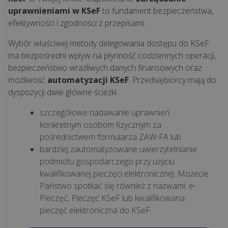
ją
uprawnieniami w KSeF
to fundament bezpieczeństwa,
mieć?
efektywności i zgodności z przepisami.
Wybór właściwej metody delegowania dostępu do KSeF
Sprzedaż
ma bezpośredni wpływ na płynność codziennych operacji,
waty
bezpieczeństwo wrażliwych danych finansowych oraz
cukrowej
możliwość
automatyzacji KSeF
. Przedsiębiorcy mają do
a
dyspozycji dwie główne ścieżki:
kasa
szczegółowe nadawanie uprawnień
fiskalna
konkretnym osobom fizycznym za
-
pośrednictwem formularza ZAW-FA lub
czy
bardziej zautomatyzowane uwierzytelnianie
jest
podmiotu gospodarczego przy użyciu
obowiązkow...
kwalifikowanej pieczęci elektronicznej. Możecie
Państwo spotkać się również z nazwami: e-
wszystkie
Pieczęć, Pieczęć KSeF lub kwalifikowana
artykuły
pieczęć elektroniczna do KSeF.
>>