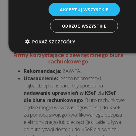
technologią
będzie wykorzystywany strategicznie do
AKCEPTUJ WSZYSTKIE
i
zarządzania dostępem dla ograniczonej liczby
zapanować
kluczowych pracowników, którzy potrzebują
ODRZUĆ WSZYSTKIE
dostępu do bardziej zaawansowanych funkcji
nad
administracyjnych w KSeF (np. zarządzanie
cyfrowym...
POKAŻ SZCZEGÓŁY
uprawnieniami, audyt).
Ile
Firmy korzystające z zewnętrznego biura
kosztuje
rachunkowego
przestój
Rekomendacja:
ZAW-FA.
spowodowany
Uzasadnienie:
Jest to najprostszy i
brakiem
najbardziej transparentny sposób na
wsparcia
nadawanie uprawnień w KSeF
dla
KSeF
informaty...
dla biura rachunkowego
. Biuro rachunkowe
będzie mogło wówczas logować się do KSeF
za pomocą swojego kwalifikowanego podpisu
wszystkie
elektronicznego lub pieczęci (jeśli takiej używa
artykuły
do autoryzacji dostępu do KSeF dla swoich
>>