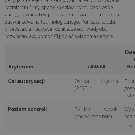
decyzja strategiczna, która powinna być podyktowana
>>
rozmiarem firmy, specyfiką działalności, liczbą osób
zaangażowanych w proces fakturowania oraz poziomem
zaawansowania technologicznego. Poniższa tabela
REALIZACJE
przedstawia kluczowe różnice, zalety i wady obu
INTERNETOWE
rozwiązań, aby pomóc Ci podjąć świadomą decyzję.
Kwa
Ile
kosztuje
Kryterium
ZAW-FA
Ele
stworzenie
aplikacji
Cel autoryzacji
Osoba fizyczna
Podm
internetowej
(PESEL)
gosp
(NIP
Co
Poziom kontroli
Bardzo wysoki
Wys
to
(specyficzne role)
pozi
są
organ
pliki
cookies?