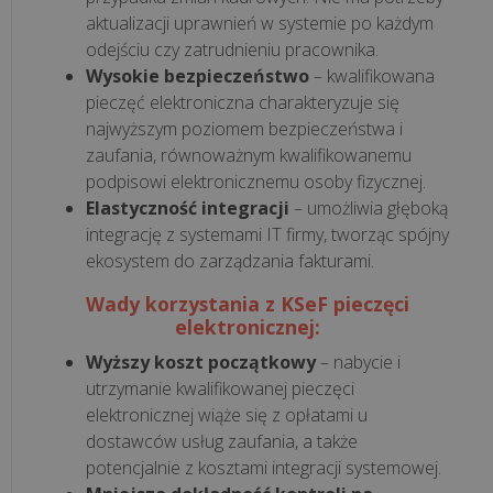
Kompleksowy
aktualizacji uprawnień w systemie po każdym
przewodnik
odejściu czy zatrudnieniu pracownika.
Wysokie bezpieczeństwo
– kwalifikowana
Jak
pieczęć elektroniczna charakteryzuje się
skutecznie
najwyższym poziomem bezpieczeństwa i
zaufania, równoważnym kwalifikowanemu
obniżyć
podpisowi elektronicznemu osoby fizycznej.
koszty
Elastyczność integracji
– umożliwia głęboką
w
integrację z systemami IT firmy, tworząc spójny
gastronomii?
ekosystem do zarządzania fakturami.
Praktyczne
pora...
Wady korzystania z KSeF pieczęci
elektronicznej:
Jednolity
Wyższy koszt początkowy
– nabycie i
Plik
utrzymanie kwalifikowanej pieczęci
Kontrolny
elektronicznej wiąże się z opłatami u
–
dostawców usług zaufania, a także
czym
potencjalnie z kosztami integracji systemowej.