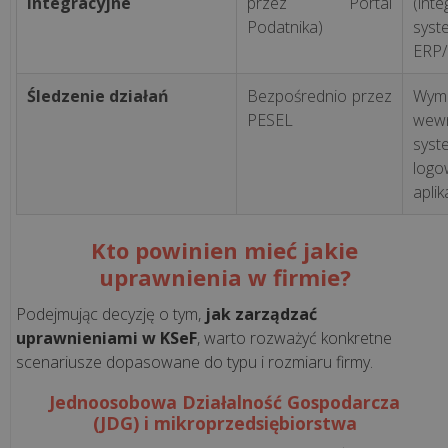
integracyjne
przez Portal
(in
internetowa
Podatnika)
syst
dla
ERP/
hotelu:
co
Śledzenie działań
Bezpośrednio przez
Wym
musi
PESEL
wewn
zawierać,
sys
aby
log
przycią...
aplik
Kto powinien mieć jakie
wszystkie
uprawnienia w firmie?
artykuły
>>
Podejmując decyzję o tym,
jak zarządzać
uprawnieniami w KSeF
, warto rozważyć konkretne
scenariusze dopasowane do typu i rozmiaru firmy.
OUTSOURCING
Jednoosobowa Działalność Gospodarcza
IT
(JDG) i mikroprzedsiębiorstwa