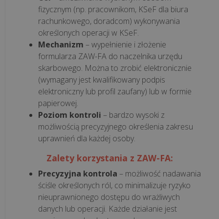
fizycznym (np. pracownikom, KSeF dla biura
rachunkowego, doradcom) wykonywania
wszystkie
określonych operacji w KSeF.
artykuły
Mechanizm
– wypełnienie i złożenie
>>
formularza ZAW-FA do naczelnika urzędu
skarbowego. Można to zrobić elektronicznie
(wymagany jest kwalifikowany podpis
KSEF
elektroniczny lub profil zaufany) lub w formie
papierowej.
Poziom kontroli
– bardzo wysoki z
Jak
możliwością precyzyjnego określenia zakresu
przygotować
uprawnień dla każdej osoby.
firmę
na
Zalety korzystania z ZAW-FA:
KSeF?
Precyzyjna kontrola
– możliwość nadawania
8
ściśle określonych ról, co minimalizuje ryzyko
kroków
nieuprawnionego dostępu do wrażliwych
do
danych lub operacji. Każde działanie jest
skutecznego