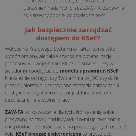
klientów), ale działać będzie w ramach
uprawnień nadanych przez ZAW-FA. Zapewnia
to klarowny podział odpowiedzialności.
NAJPOPULARNIEJSZE
Jak bezpiecznie zarządzać
dostępem do KSeF?
Opłata
recyklingowa
Wdrożenie Krajowego Systemu e-Faktur to nie tylko
wymóg prawny, ale także szansa na optymalizację
za
procesów w Twojej firmie. Klucz do sukcesu leży w
foliówki
świadomym podejściu do
modelu uprawnień KSeF
.
-
Niezależnie od tego, czy Twoja firma to JDG czy duże
jak
przedsiębiorstwo, przemyślana strategia zarządzania
naliczyć
dostępem do systemu e-faktur jest fundamentem
i
bezpiecznej i efektywnej pracy.
komu
płacić...
ZAW-FA
to rozwiązanie dla tych, którzy cenią sobie
precyzyjną kontrolę nad indywidualnymi uprawnieniami i
Jak
chcą dokładnie śledzić działania poszczególnych osób. Z
kolei
KSeF pieczęć elektroniczna
to przyszłość
obsługiwać