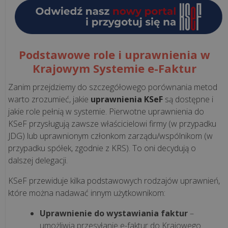
CASE
STUDY
Podstawowe role i uprawnienia w
Krajowym Systemie e-Faktur
Kawa
Zanim przejdziemy do szczegółowego porównania metod
podawana
warto zrozumieć, jakie
uprawnienia KSeF
są dostępne i
przez
jakie role pełnią w systemie. Pierwotne uprawnienia do
misia
KSeF przysługują zawsze właścicielowi firmy (w przypadku
i
JDG) lub uprawnionym członkom zarządu/wspólnikom (w
technologia
przypadku spółek, zgodnie z KRS). To oni decydują o
odporna
dalszej delegacji.
na
KSeF przewiduje kilka podstawowych rodzajów uprawnień,
mróz.
które można nadawać innym użytkownikom:
Zob...
Uprawnienie do wystawiania faktur
–
Niezawodna
umożliwia przesyłanie e-faktur do Krajowego