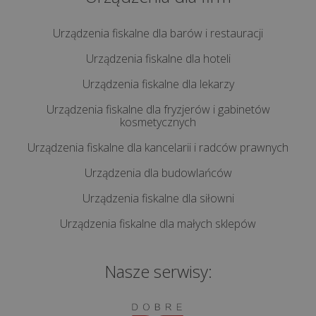
internetowa
dla
Urządzenia fiskalne dla barów i restauracji
hotelu:
Urządzenia fiskalne dla hoteli
co
musi
Urządzenia fiskalne dla lekarzy
zawierać,
Urządzenia fiskalne dla fryzjerów i gabinetów
aby
kosmetycznych
przycią...
Urządzenia fiskalne dla kancelarii i radców prawnych
Urządzenia dla budowlańców
wszystkie
artykuły
Urządzenia fiskalne dla siłowni
>>
Urządzenia fiskalne dla małych sklepów
OUTSOURCING
Nasze serwisy:
IT