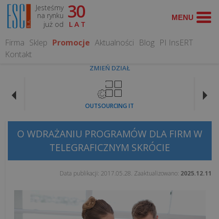
30
Jesteśmy
TEMATY
na rynku
już od
LAT
FISKALNE
Firma
Sklep
Promocje
Aktualności
Blog
PI InsERT
Kontakt
Koniec
ZMIEŃ DZIAŁ
paragonów
z
NIP
OUTSOURCING IT
na
kasie
fiskalnej.
O WDRAŻANIU PROGRAMÓW DLA FIRM W
Co
TELEGRAFICZNYM SKRÓCIE
zmienia
się
Data publikacji:
2017.05.28
. Zaaktualizowano:
2025.12.11
od...
Czy