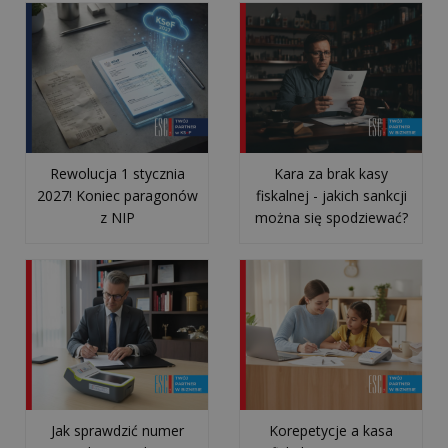
WDROŻENIA
Czym
jest
i
jak
Rewolucja 1 stycznia
Kara za brak kasy
działa
2027! Koniec paragonów
fiskalnej - jakich sankcji
mechanizm
z NIP
można się spodziewać?
podzielonej
płatności
(spli...
Jednolity
Plik
Kontrolny
na
Jak sprawdzić numer
Korepetycje a kasa
żądanie: