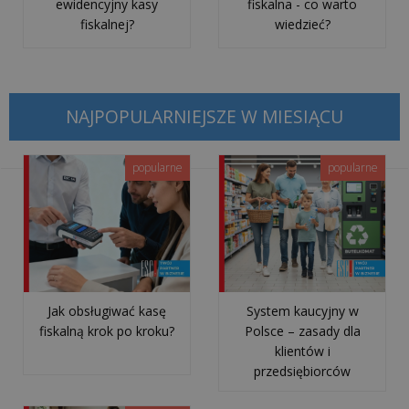
ewidencyjny kasy
fiskalna - co warto
Kompleksowy
fiskalnej?
wiedzieć?
przewodnik
Jak
skutecznie
NAJPOPULARNIEJSZE W MIESIĄCU
obniżyć
koszty
popularne
popularne
w
gastronomii?
Praktyczne
pora...
Jednolity
Jak obsługiwać kasę
System kaucyjny w
Plik
fiskalną krok po kroku?
Polsce – zasady dla
Kontrolny
klientów i
–
przedsiębiorców
czym