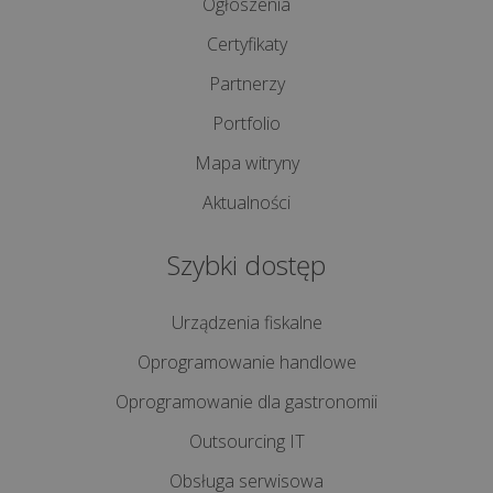
Ogłoszenia
>>
Certyfikaty
Partnerzy
REALIZACJE
Portfolio
INTERNETOWE
Mapa witryny
Aktualności
Ile
kosztuje
Szybki dostęp
stworzenie
aplikacji
internetowej
Urządzenia fiskalne
Oprogramowanie handlowe
Co
Oprogramowanie dla gastronomii
to
są
Outsourcing IT
pliki
Obsługa serwisowa
cookies?