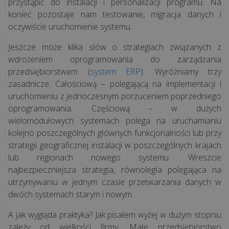
przystąpić do instalacji i personalizacji programu. Na
koniec pozostaje nam testowanie, migracja danych i
oczywiście uruchomienie systemu.
CASE
STUDY
Jeszcze może klika słów o strategiach związanych z
wdrożeniem oprogramowania do zarządzania
przedsiębiorstwem (
system ERP
). Wyróżniamy trzy
Kawa
zasadnicze. Całościową – polegającą na implementacji i
podawana
uruchomieniu z jednoczesnym porzuceniem poprzedniego
przez
oprogramowania. Częściową – w dużych
misia
wielomodułowych systemach polega na uruchamianiu
i
kolejno poszczególnych głównych funkcjonalności lub przy
technologia
strategii geograficznej instalacji w poszczególnych krajach
odporna
lub regionach nowego systemu. Wreszcie
na
najbezpieczniejsza strategia, równoległa polegająca na
mróz.
utrzymywaniu w jednym czasie przetwarzania danych w
Zob...
dwóch systemach starym i nowym.
A jak wygląda praktyka? Jak pisałem wyżej w dużym stopniu
Niezawodna
zależy od wielkości firmy. Małe przedsiębiorstwo