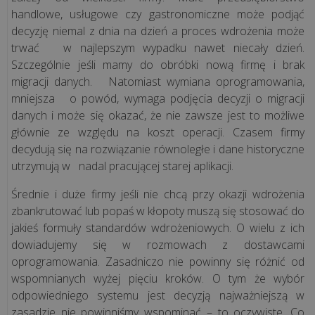
infrastruktura
handlowe, usługowe czy gastronomiczne może podjąć
fiskalna
decyzję niemal z dnia na dzień a proces wdrożenia może
dla
trwać w najlepszym wypadku nawet niecały dzień.
rosnącej
Szczególnie jeśli mamy do obróbki nową firmę i brak
sieci
migracji danych. Natomiast wymiana oprogramowania,
pizzer...
mniejsza o powód, wymaga podjęcia decyzji o migracji
danych i może się okazać, że nie zawsze jest to możliwe
głównie ze względu na koszt operacji. Czasem firmy
„Krzepka
decydują się na rozwiązanie równoległe i dane historyczne
Rzepka”
utrzymują w nadal pracującej starej aplikacji.
–
jak
Średnie i duże firmy jeśli nie chcą przy okazji wdrożenia
technologia
zbankrutować lub popaś w kłopoty muszą się stosować do
wspiera
jakieś formuły standardów wdrożeniowych. O wielu z ich
marzenia
dowiadujemy się w rozmowach z dostawcami
o
oprogramowania. Zasadniczo nie powinny się różnić od
zdrowy...
wspomnianych wyżej pięciu kroków. O tym że wybór
odpowiedniego systemu jest decyzją najważniejszą w
zasadzie nie powinniśmy wspominać – to oczywiste. Co