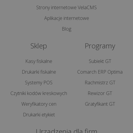
Strony internetowe VelaCMS
Dlaczego
Aplikacje internetowe
responsywność
Blog
strony
internetowej
Sklep
Programy
jest
kluczem
do
Kasy fiskalne
Subiekt GT
s...
Drukarki fiskalne
Comarch ERP Optima
Systemy POS
Rachmistrz GT
Jak
stworzyć
Czytniki kodów kreskowych
Rewizor GT
skuteczny
Weryfikatory cen
Gratyfikant GT
sklep
internetowy?
Drukarki etykiet
Urządzenia dla firm
Strona