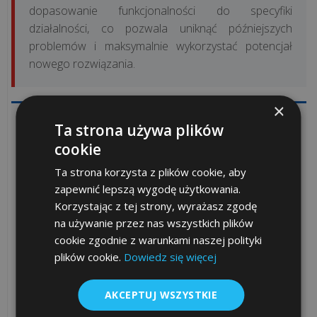
bezpieczny?
dopasowanie funkcjonalności do specyfiki
Jak
działalności, co pozwala uniknąć późniejszych
„pusta
problemów i maksymalnie wykorzystać potencjał
faktura”
nowego rozwiązania.
może
trafić
×
do...
Ta strona używa plików
Skorzystaj z darmowej konsultacji – nasi
doradcy są do Twojej dyspozycji:
cookie
Kto
Dział Handlowy ESC SA
w
Ta strona korzysta z plików cookie, aby
ul. Mieszczańska 19
, Kraków
Twojej
zapewnić lepszą wygodę użytkowania.
(12) 656 51 58
firmie
Korzystając z tej strony, wyrażasz zgodę
sprzedaz@escsa.pl
odpowie
na używanie przez nas wszystkich plików
cookie zgodnie z warunkami naszej polityki
za
Dział Handlowy ESC SA
plików cookie.
Dowiedz się więcej
KSeF?
os. Teatralne 3
, Kraków
Wyjaśniamy
(12) 656 33 64
model
AKCEPTUJ WSZYSTKIE
sprzedaznh@escsa.pl
uprawn...