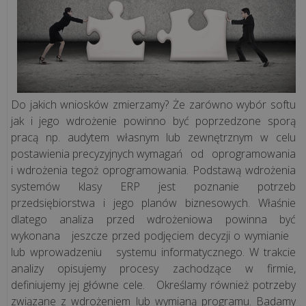
wszystkie
artykuły
>>
Do jakich wniosków zmierzamy? Że zarówno wybór softu
KSEF
jak i jego wdrożenie powinno być poprzedzone sporą
pracą np. audytem własnym lub zewnętrznym w celu
postawienia precyzyjnych wymagań od oprogramowania
Jak
i wdrożenia tegoż oprogramowania. Podstawą wdrożenia
przygotować
systemów klasy ERP jest poznanie potrzeb
firmę
przedsiębiorstwa i jego planów biznesowych. Właśnie
na
dlatego analiza przed wdrożeniowa powinna być
KSeF?
wykonana jeszcze przed podjęciem decyzji o wymianie
8
lub wprowadzeniu systemu informatycznego. W trakcie
kroków
analizy opisujemy procesy zachodzące w firmie,
definiujemy jej główne cele. Określamy również potrzeby
do
związane z wdrożeniem lub wymianą programu. Badamy
skutecznego