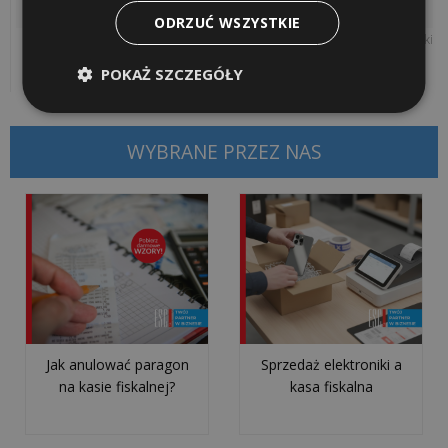
ODRZUĆ WSZYSTKIE
Dodane przez
Wiktor Bogacki
Rewolucja
1
POKAŻ SZCZEGÓŁY
stycznia
2027!
Koniec
WYBRANE PRZEZ NAS
paragonów
z
NIP
wszystkie
artykuły
>>
Jak anulować paragon
Sprzedaż elektroniki a
na kasie fiskalnej?
kasa fiskalna
OPROGRAMOWANIE
-