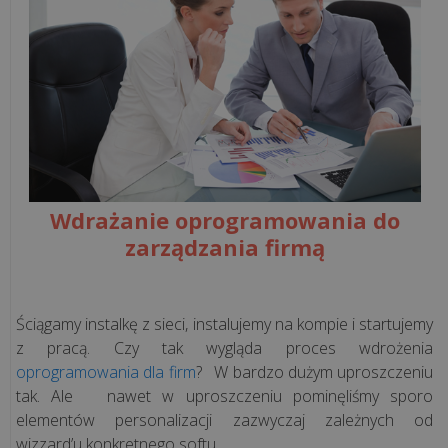
kasy
offline
znikną?
Jak
sprawdzić
pamięć
kasy
fiskalnej?
Wdrażanie oprogramowania do
zarządzania firmą
Usługi
remontowe
a
Ściągamy instalkę z sieci, instalujemy na kompie i startujemy
kasa
z pracą. Czy tak wygląda proces wdrożenia
fiskalna
oprogramowania dla firm
? W bardzo dużym uproszczeniu
-
tak. Ale nawet w uproszczeniu pominęliśmy sporo
kiedy
elementów personalizacji zazwyczaj zależnych od
trzeba
wizzard’u konkretnego softu.