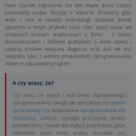
także czynniki zagrożenia. Na tym etapie dosyć często
wdroż...
powinniśmy podjąć decyzję o wyborze dostawcy, gdyż
wielu z nich w ramach metodologii działania (temat
KSeF
opiszemy w innym artykule) może mieć spory udział we
a
wstępnych pracach analitycznych a firma z dużym
kasa
doświadczeniem i dobrymi praktykami o wiele łatwiej i
fiskalna.
szybciej postawi właściwą diagnozę oraz jeśli nie jest
Co
związana tylko z jednym producentem oprogramowania,
musisz
dobierze odpowiedni program.
wiedzieć
o
A czy wiesz, że?
integracji
z
Czy wiesz, że wybór i wdrożenie odpowiedniego
syst...
oprogramowania, takiego jak specjalistyczny
system
sprzedażowy
czy dedykowane
oprogramowanie dla
Czy
restauracji
, zawsze wymaga precyzyjnej analizy
KSeF
potrzeb firmy? Nawet dla małych podmiotów, gdzie
jest
wdrożenie może trwać krótko, kluczowe jest