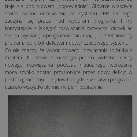
Nowoczesne
kryje się pod słowem „odpowiednie”. Głównie właściwie
stanowisko
sformułowane oczekiwania od systemu ERP. Od tego
kasowe,
zaczyna się praca nad wyborem programu. Firmy
które
korzystające z jakiegoś rozwiązania zazwyczaj decydując
oszczędza
się na wymianę oprogramowania mają już zdefiniowany
czas.
problem, który był deficytem dotychczasowego systemu.
Zobacz,
Co nie znaczy, że wybór nowego rozwiązania to bułka z
...
masłem. Kluczowe z naszego punktu widzenia cechy
nowego rozwiązania podczas nieudanego wdrożenia
Skalowanie
mogą szybko zostać przysłonięte przez nowy deficyt w
biznesu
postaci generalnych błędów tam gdzie w starym programie
bez
działało wszystko płynnie i w pełni poprawnie.
chaosu.
Jak
„Sztuka
Mięsa”
zyskała
pe...