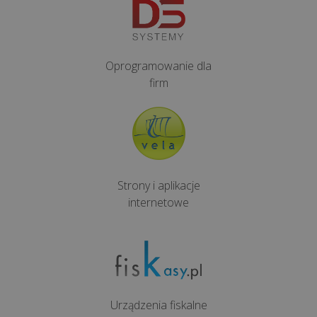
Na
co
zwracać
Oprogramowanie dla
uwagę
firm
przy
wyborze
dostawcy
usług
IT?
Strony i aplikacje
Co
internetowe
może
zniszczyć
Twój
sprzęt
i
czym
Urządzenia fiskalne