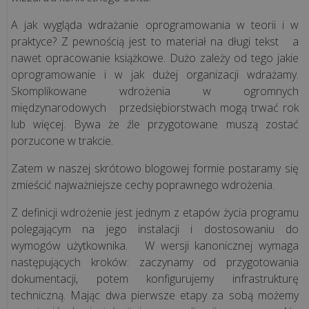
ją
A jak wygląda wdrażanie oprogramowania w teorii i w
mieć?
praktyce? Z pewnością jest to materiał na długi tekst a
nawet opracowanie książkowe. Dużo zależy od tego jakie
Sprzedaż
oprogramowanie i w jak dużej organizacji wdrażamy.
waty
Skomplikowane wdrożenia w ogromnych
cukrowej
międzynarodowych przedsiębiorstwach mogą trwać rok
a
lub więcej. Bywa że źle przygotowane muszą zostać
kasa
porzucone w trakcie.
fiskalna
Zatem w naszej skrótowo blogowej formie postaramy się
-
zmieścić najważniejsze cechy poprawnego wdrożenia.
czy
jest
Z definicji wdrożenie jest jednym z etapów życia programu
obowiązkow...
polegającym na jego instalacji i dostosowaniu do
wymogów użytkownika. W wersji kanonicznej wymaga
następujących kroków: zaczynamy od przygotowania
wszystkie
dokumentacji, potem konfigurujemy infrastrukturę
artykuły
techniczną. Mając dwa pierwsze etapy za sobą możemy
>>