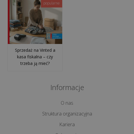
jest
popularne
i
co
się
na
niego
skład...
Sprzedaż na Vinted a
kasa fiskalna – czy
Korzyści
trzeba ją mieć?
z
aplikacji
POSbistro
Informacje
na
urządzeniach
O nas
mobilnych
Struktura organizacyjna
wszystkie
Kariera
artykuły