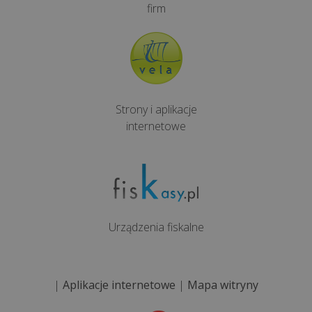
firm
>>
REALIZACJE
INTERNETOWE
Strony i aplikacje
internetowe
Ile
kosztuje
stworzenie
aplikacji
internetowej
Urządzenia fiskalne
Co
to
są
|
Aplikacje internetowe
|
Mapa witryny
pliki
cookies?