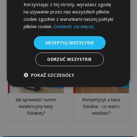
Korzystając z tej strony, wyrażasz zgodę
wdroż...
na używanie przez nas wszystkich plików
cookie zgodnie z warunkami naszej polityki
Rewolucja 1 stycznia
Kara za brak kasy
KSeF
plików cookie.
Dowiedz się więcej
2027! Koniec paragonów
fiskalnej - jakich sankcji
a
z NIP
można się spodziewać?
kasa
AKCEPTUJ WSZYSTKIE
fiskalna.
Co
ODRZUĆ WSZYSTKIE
musisz
wiedzieć
POKAŻ SZCZEGÓŁY
o
integracji
z
syst...
Jak sprawdzić numer
Korepetycje a kasa
ewidencyjny kasy
fiskalna - co warto
fiskalnej?
wiedzieć?
Czy
KSeF
jest