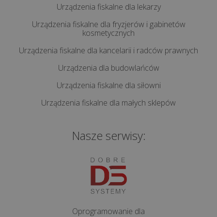
jest
Urządzenia fiskalne dla lekarzy
i
co
Urządzenia fiskalne dla fryzjerów i gabinetów
kosmetycznych
się
na
Urządzenia fiskalne dla kancelarii i radców prawnych
niego
Urządzenia dla budowlańców
skład...
Urządzenia fiskalne dla siłowni
Korzyści
Urządzenia fiskalne dla małych sklepów
z
aplikacji
Nasze serwisy:
POSbistro
na
urządzeniach
mobilnych
wszystkie
Oprogramowanie dla
artykuły