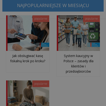
bezpieczny?
NAJPOPULARNIEJSZE W MIESIĄCU
Jak
„pusta
popularne
popularne
faktura”
może
trafić
do...
Kto
Jak obsługiwać kasę
System kaucyjny w
w
fiskalną krok po kroku?
Polsce – zasady dla
Twojej
klientów i
firmie
przedsiębiorców
odpowie
za
popularne
KSeF?
Wyjaśniamy
model
uprawn...