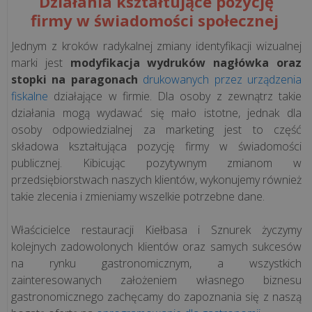
Działania kształtujące pozycję
infrastruktura
firmy w świadomości społecznej
fiskalna
dla
Jednym z kroków radykalnej zmiany identyfikacji wizualnej
rosnącej
marki jest
modyfikacja wydruków nagłówka oraz
sieci
stopki na paragonach
drukowanych przez urządzenia
pizzer...
fiskalne
działające w firmie. Dla osoby z zewnątrz takie
działania mogą wydawać się mało istotne, jednak dla
osoby odpowiedzialnej za marketing jest to część
„Krzepka
składowa kształtująca pozycję firmy w świadomości
Rzepka”
publicznej. Kibicując pozytywnym zmianom w
–
przedsiębiorstwach naszych klientów, wykonujemy również
jak
takie zlecenia i zmieniamy wszelkie potrzebne dane.
technologia
wspiera
Właścicielce restauracji Kiełbasa i Sznurek życzymy
marzenia
kolejnych zadowolonych klientów oraz samych sukcesów
o
na rynku gastronomicznym, a wszystkich
zdrowy...
zainteresowanych założeniem własnego biznesu
gastronomicznego zachęcamy do zapoznania się z naszą