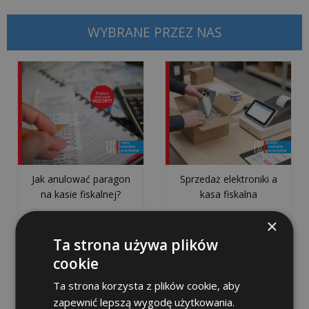
WYBRANE PRZEZ NAS
wszystkie
artykuły
>>
KSEF
Jak
Jak anulować paragon
Sprzedaż elektroniki a
przygotować
na kasie fiskalnej?
kasa fiskalna
firmę
na
×
KSeF?
Ta strona używa plików
8
cookie
kroków
Ta strona korzysta z plików cookie, aby
do
zapewnić lepszą wygodę użytkowania.
skutecznego