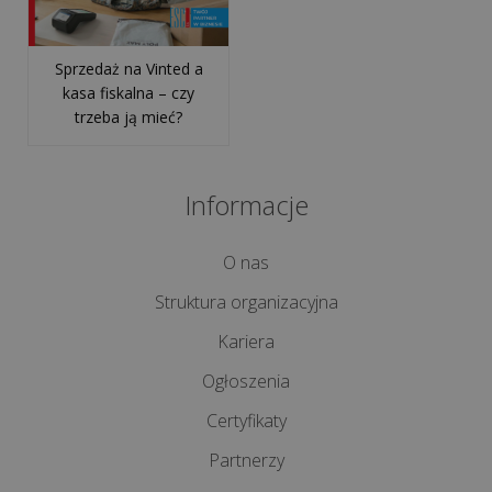
Rewolucja
Sprzedaż na Vinted a
1
kasa fiskalna – czy
stycznia
trzeba ją mieć?
2027!
Koniec
paragonów
Informacje
z
NIP
O nas
Struktura organizacyjna
wszystkie
artykuły
Kariera
>>
Ogłoszenia
Certyfikaty
OPROGRAMOWANIE
Partnerzy
-