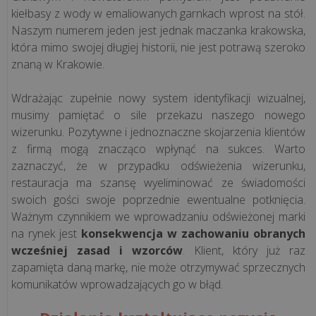
kiełbasy z wody w emaliowanych garnkach wprost na stół.
Naszym numerem jeden jest jednak maczanka krakowska,
CASE
która mimo swojej długiej historii, nie jest potrawą szeroko
STUDY
znaną w Krakowie.
Wdrażając zupełnie nowy system identyfikacji wizualnej,
Kawa
musimy pamiętać o sile przekazu naszego nowego
podawana
wizerunku. Pozytywne i jednoznaczne skojarzenia klientów
przez
z firmą mogą znacząco wpłynąć na sukces. Warto
misia
zaznaczyć, że w przypadku odświeżenia wizerunku,
i
restauracja ma szansę wyeliminować ze świadomości
technologia
swoich gości swoje poprzednie ewentualne potknięcia.
odporna
Ważnym czynnikiem we wprowadzaniu odświeżonej marki
na
na rynek jest
konsekwencja w zachowaniu obranych
mróz.
wcześniej zasad i wzorców
. Klient, który już raz
zapamięta daną markę, nie może otrzymywać sprzecznych
Zob...
komunikatów wprowadzających go w błąd.
Niezawodna