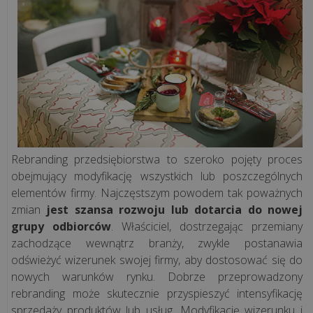
kasy
offline
znikną?
Jak
sprawdzić
pamięć
kasy
fiskalnej?
Rebranding przedsiębiorstwa to szeroko pojęty proces
obejmujący modyfikację wszystkich lub poszczególnych
Usługi
elementów firmy. Najczęstszym powodem tak poważnych
remontowe
zmian
jest szansa rozwoju lub dotarcia do nowej
a
grupy odbiorców
. Właściciel, dostrzegając przemiany
kasa
zachodzące wewnątrz branży, zwykle postanawia
fiskalna
odświeżyć wizerunek swojej firmy, aby dostosować się do
-
nowych warunków rynku. Dobrze przeprowadzony
kiedy
rebranding może skutecznie przyspieszyć intensyfikację
trzeba
sprzedaży produktów lub usług. Modyfikację wizerunku i