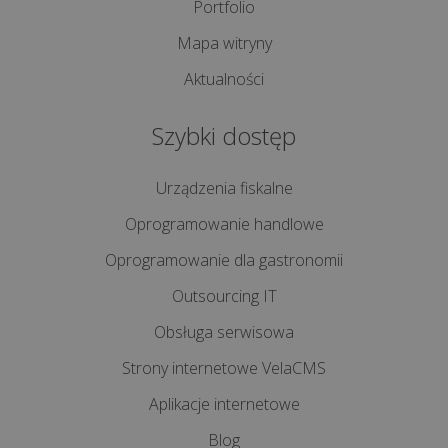
Portfolio
WDROŻENIA
Mapa witryny
Czym
Aktualności
jest
i
Szybki dostęp
jak
działa
Urządzenia fiskalne
mechanizm
Oprogramowanie handlowe
podzielonej
płatności
Oprogramowanie dla gastronomii
(spli...
Outsourcing IT
Obsługa serwisowa
Jednolity
Plik
Strony internetowe VelaCMS
Kontrolny
Aplikacje internetowe
na
żądanie:
Blog