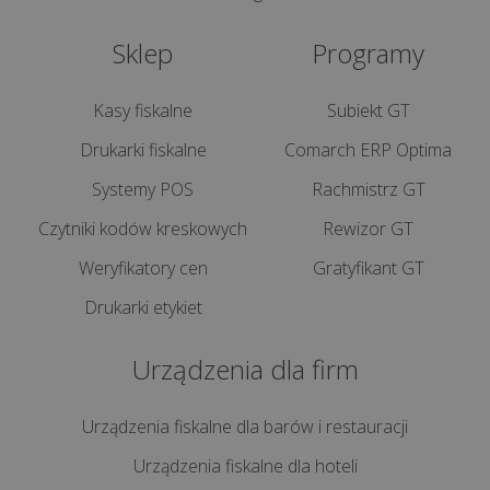
Kompleksowy
przewodnik
Sklep
Programy
Jak
Kasy fiskalne
Subiekt GT
skutecznie
Drukarki fiskalne
Comarch ERP Optima
obniżyć
koszty
Systemy POS
Rachmistrz GT
w
Czytniki kodów kreskowych
Rewizor GT
gastronomii?
Praktyczne
Weryfikatory cen
Gratyfikant GT
pora...
Drukarki etykiet
Jednolity
Urządzenia dla firm
Plik
Kontrolny
Urządzenia fiskalne dla barów i restauracji
–
czym
Urządzenia fiskalne dla hoteli