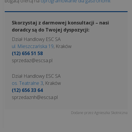
Nowoczesne
bogatą ofertą na
oprogramowanie dla gastronomii
.
stanowisko
kasowe,
które
Skorzystaj z darmowej konsultacji – nasi
doradcy są do Twojej dyspozycji:
oszczędza
czas.
Dział Handlowy ESC SA
Zobacz,
ul. Mieszczańska 19
, Kraków
...
(12) 656 51 58
sprzedaz@escsa.pl
Skalowanie
biznesu
Dział Handlowy ESC SA
os. Teatralne 3
, Kraków
bez
(12) 656 33 64
chaosu.
sprzedaznh@escsa.pl
Jak
„Sztuka
Mięsa”
Dodane przez
Agnieszka Skotniczna
zyskała
pe...