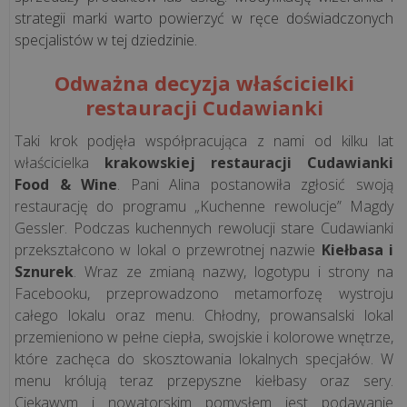
ją
strategii marki warto powierzyć w ręce doświadczonych
mieć?
specjalistów w tej dziedzinie.
Odważna decyzja właścicielki
Sprzedaż
restauracji Cudawianki
waty
cukrowej
Taki krok podjęła współpracująca z nami od kilku lat
a
właścicielka
krakowskiej restauracji Cudawianki
kasa
Food & Wine
. Pani Alina postanowiła zgłosić swoją
fiskalna
restaurację do programu „Kuchenne rewolucje” Magdy
-
Gessler. Podczas kuchennych rewolucji stare Cudawianki
czy
przekształcono w lokal o przewrotnej nazwie
Kiełbasa i
jest
Sznurek
. Wraz ze zmianą nazwy, logotypu i strony na
obowiązkow...
Facebooku, przeprowadzono metamorfozę wystroju
całego lokalu oraz menu. Chłodny, prowansalski lokal
przemieniono w pełne ciepła, swojskie i kolorowe wnętrze,
wszystkie
które zachęca do skosztowania lokalnych specjałów. W
artykuły
menu królują teraz przepyszne kiełbasy oraz sery.
>>
Ciekawym i nowatorskim pomysłem jest podawanie