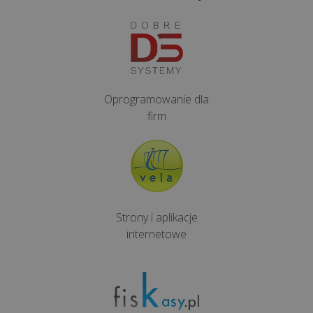
jest
i
co
się
na
niego
Oprogramowanie dla
skład...
firm
Korzyści
z
aplikacji
POSbistro
na
Strony i aplikacje
urządzeniach
internetowe
mobilnych
wszystkie
artykuły