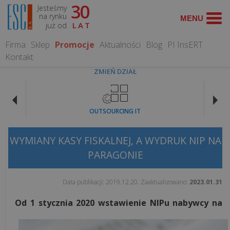
30
Jesteśmy
TEMATY
na rynku
już od
LAT
FISKALNE
Firma
Sklep
Promocje
Aktualności
Blog
PI InsERT
Kontakt
Koniec
ZMIEŃ DZIAŁ
paragonów
z
NIP
OUTSOURCING IT
na
kasie
fiskalnej.
WYMIANY KASY FISKALNEJ, A WYDRUK NIP NA
Co
PARAGONIE
zmienia
się
Data publikacji:
2019.12.20
. Zaaktualizowano:
2023.01.31
od...
Od 1 stycznia 2020 wstawienie NIPu nabywcy na
Czy