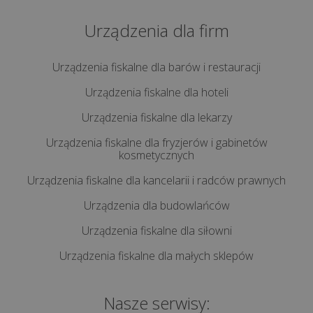
Kompleksowy
przewodnik
Urządzenia dla firm
Jak
Urządzenia fiskalne dla barów i restauracji
skutecznie
Urządzenia fiskalne dla hoteli
obniżyć
koszty
Urządzenia fiskalne dla lekarzy
w
Urządzenia fiskalne dla fryzjerów i gabinetów
gastronomii?
kosmetycznych
Praktyczne
Urządzenia fiskalne dla kancelarii i radców prawnych
pora...
Urządzenia dla budowlańców
Jednolity
Urządzenia fiskalne dla siłowni
Plik
Urządzenia fiskalne dla małych sklepów
Kontrolny
–
czym
Nasze serwisy: