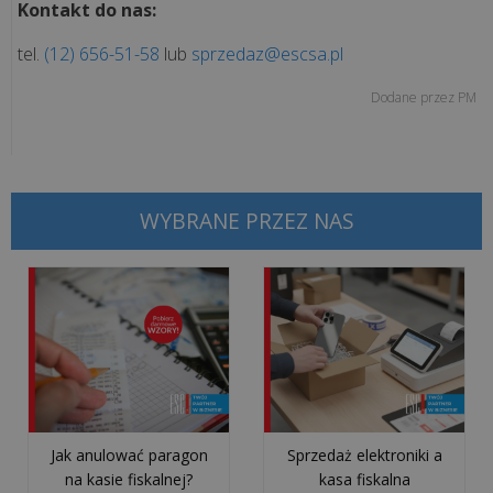
Nowoczesne
Kontakt do nas:
stanowisko
tel.
(12) 656-51-58
lub
sprzedaz@escsa.pl
kasowe,
które
Dodane przez
PM
oszczędza
czas.
Zobacz,
...
WYBRANE PRZEZ NAS
Skalowanie
biznesu
bez
chaosu.
Jak
„Sztuka
Mięsa”
zyskała
Jak anulować paragon
Sprzedaż elektroniki a
pe...
na kasie fiskalnej?
kasa fiskalna