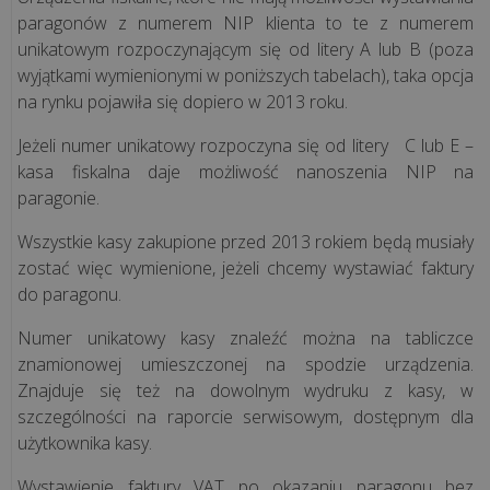
ją
paragonów z numerem NIP klienta to te z numerem
mieć?
unikatowym rozpoczynającym się od litery A lub B (poza
wyjątkami wymienionymi w poniższych tabelach), taka opcja
na rynku pojawiła się dopiero w 2013 roku.
Sprzedaż
waty
Jeżeli numer unikatowy rozpoczyna się od litery
C lub E –
cukrowej
kasa fiskalna daje możliwość nanoszenia NIP na
a
paragonie.
kasa
Wszystkie kasy zakupione przed 2013 rokiem będą musiały
fiskalna
zostać więc wymienione, jeżeli chcemy wystawiać faktury
-
do paragonu.
czy
jest
Numer unikatowy kasy znaleźć można na tabliczce
obowiązkow...
znamionowej umieszczonej na spodzie urządzenia.
Znajduje się też na dowolnym wydruku z kasy, w
szczególności na raporcie serwisowym, dostępnym dla
wszystkie
użytkownika kasy.
artykuły
>>
Wystawienie faktury VAT po okazaniu paragonu bez