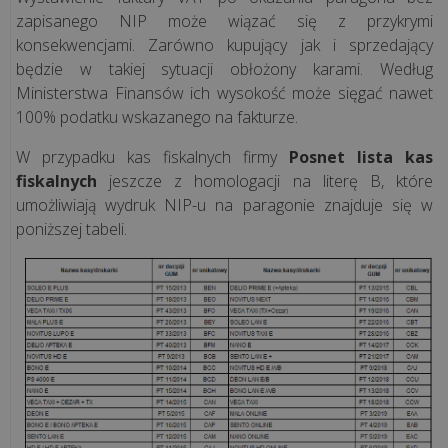
zapisanego NIP może wiązać się z przykrymi
konsekwencjami. Zarówno kupujący jak i sprzedający
CASE
będzie w takiej sytuacji obłożony karami. Według
STUDY
Ministerstwa Finansów ich wysokość może sięgać nawet
100% podatku wskazanego na fakturze.
Kawa
W przypadku kas fiskalnych firmy
Posnet lista kas
podawana
fiskalnych
jeszcze z homologacji na literę B, które
umożliwiają wydruk NIP-u na paragonie znajduje się w
przez
poniższej tabeli.
misia
i
technologia
odporna
na
mróz.
Zob...
Niezawodna