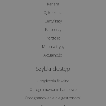
Kariera
Rewolucja
Ogłoszenia
1
Certyfikaty
stycznia
2027!
Partnerzy
Koniec
Portfolio
paragonów
Mapa witryny
z
NIP
Aktualności
wszystkie
Szybki dostęp
artykuły
>>
Urządzenia fiskalne
Oprogramowanie handlowe
OPROGRAMOWANIE
Oprogramowanie dla gastronomii
-