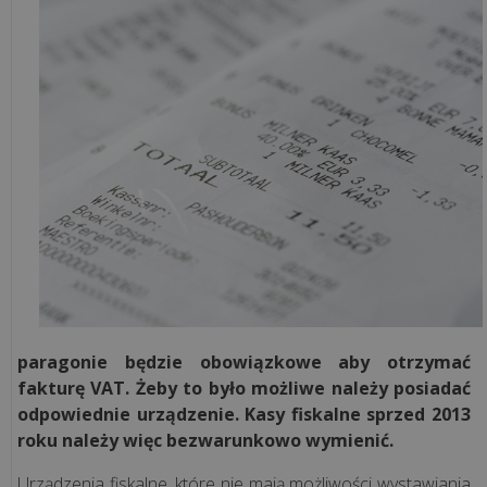
kasy
offline
znikną?
Jak
sprawdzić
pamięć
kasy
fiskalnej?
Usługi
remontowe
a
paragonie będzie obowiązkowe aby otrzymać
kasa
fakturę VAT. Żeby to było możliwe należy posiadać
fiskalna
odpowiednie urządzenie. Kasy fiskalne sprzed 2013
-
roku należy więc bezwarunkowo wymienić.
kiedy
trzeba
Urządzenia fiskalne, które nie mają możliwości wystawiania