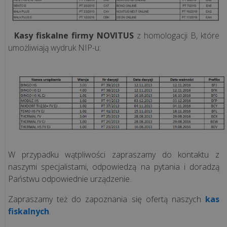
infrastruktura
fiskalna
dla
Kasy fiskalne firmy NOVITUS
z homologacji B, które
rosnącej
umożliwiają wydruk NIP-u:
sieci
pizzer...
„Krzepka
Rzepka”
–
jak
technologia
W przypadku wątpliwości zapraszamy do kontaktu z
wspiera
naszymi specjalistami, odpowiedzą na pytania i doradzą
marzenia
Państwu odpowiednie urządzenie.
o
Zapraszamy też do zapoznania się ofertą naszych
kas
zdrowy...
fiskalnych
.