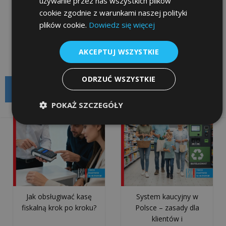
używanie przez nas wszystkich plików
wdroż...
cookie zgodnie z warunkami naszej polityki
Jak sprawdzić numer
Korepetycje a kasa
plików cookie.
Dowiedz się więcej
ewidencyjny kasy
fiskalna - co warto
KSeF
fiskalnej?
wiedzieć?
a
AKCEPTUJ WSZYSTKIE
kasa
fiskalna.
ODRZUĆ WSZYSTKIE
NAJPOPULARNIEJSZE W MIESIĄCU
Co
musisz
POKAŻ SZCZEGÓŁY
wiedzieć
popularne
popularne
o
integracji
z
syst...
Czy
Jak obsługiwać kasę
System kaucyjny w
KSeF
fiskalną krok po kroku?
Polsce – zasady dla
jest
klientów i