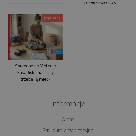
bezpieczny?
przedsiębiorców
Jak
„pusta
popularne
faktura”
może
trafić
do...
Kto
Sprzedaż na Vinted a
w
kasa fiskalna – czy
trzeba ją mieć?
Twojej
firmie
odpowie
Informacje
za
KSeF?
Wyjaśniamy
O nas
model
Struktura organizacyjna
uprawn...