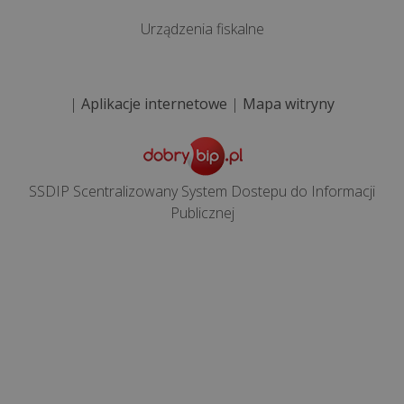
>>
Urządzenia fiskalne
REALIZACJE
|
Aplikacje internetowe
|
Mapa witryny
INTERNETOWE
Ile
kosztuje
SSDIP Scentralizowany System Dostepu do Informacji
Publicznej
stworzenie
aplikacji
internetowej
Co
to
są
pliki
cookies?