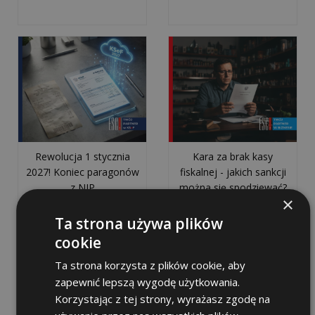
wszystkie
artykuły
>>
KSEF
Rewolucja 1 stycznia
Kara za brak kasy
Jak
2027! Koniec paragonów
fiskalnej - jakich sankcji
przygotować
z NIP
można się spodziewać?
×
firmę
Ta strona używa plików
na
cookie
KSeF?
8
Ta strona korzysta z plików cookie, aby
kroków
zapewnić lepszą wygodę użytkowania.
do
Korzystając z tej strony, wyrażasz zgodę na
skutecznego