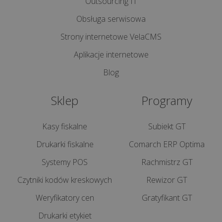
Outsourcing IT
WDROŻENIA
Obsługa serwisowa
Strony internetowe VelaCMS
Czym
jest
Aplikacje internetowe
i
Blog
jak
działa
Sklep
Programy
mechanizm
podzielonej
płatności
Kasy fiskalne
Subiekt GT
(spli...
Drukarki fiskalne
Comarch ERP Optima
Systemy POS
Rachmistrz GT
Jednolity
Plik
Czytniki kodów kreskowych
Rewizor GT
Kontrolny
Weryfikatory cen
Gratyfikant GT
na
żądanie:
Drukarki etykiet