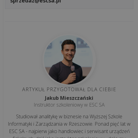
sprzedaz@escsa.pl
jest
thermal
throttling...
Czy
firma
outsourcingowa
chodzi
na
urlopy
i
bierze
ARTYKUŁ PRZYGOTOWAŁ DLA CIEBIE
L4?
Jakub Mieszczański
Instruktor szkoleniowy w ESC SA
Jak
Studiował analitykę w biznesie na Wyższej Szkole
przełamać
Informatyki i Zarządzania w Rzeszowie. Ponad pięć lat w
lęk
ESC SA - najpierw jako handlowiec i serwisant urządzeń
przed