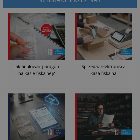
NAJPOPULARNIEJSZE
Opłata
recyklingowa
za
foliówki
Jak anulować paragon
Sprzedaż elektroniki a
-
na kasie fiskalnej?
kasa fiskalna
jak
naliczyć
i
komu
płacić...
Jak
obsługiwać