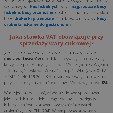
jest
W ESC SA znajdziesz odpowiednie rozwiązania: oferujemy
i
szeroki wybór
kas fiskalnych
, w tym
najprostsze kasy
fiskalne
,
kasy przenośne
idealne dla mobilnych stoisk, a
co
także
drukarki przenośne
. Znajdziesz u nas także
kasy i
się
drukarki fiskalne do gastronomii
.
na
niego
Jaka stawka VAT obowiązuje przy
skład...
sprzedaży waty cukrowej?
Korzyści
Jako że sprzedaż waty cukrowej jest traktowana jako
z
dostawa towarów
(produkt spożywczy), co do zasady
aplikacji
korzysta z preferencyjnych stawek VAT. Zgodnie z Wiążącą
Informacją Stawkową (WIS) z 22 maja 2024 r. (znak: 0112-
POSbistro
KDSL2-1.440.119.2024.3.AP), sprzedaż waty cukrowej na
na
patyczku korzysta z obniżonej stawki VAT w wysokości
8%
.
urządzeniach
mobilnych
Warto jednak pamiętać, że wata cukrowa sprzedawana
jako produkt uprzednio przygotowany i zamknięty w
wszystkie
kubeczkach jest traktowana wyłącznie jako wyrób
artykuły
cukierniczy (kod CN 1704). W tym przypadku właściwa