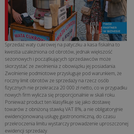
ją
mieć?
Sprzedaż
waty
cukrowej
Sprzedaż waty cukrowej na patyczku a kasa fiskalna to
kwestia uzależniona od obrotów, jednak większość
a
sezonowych i początkujących sprzedawców może
kasa
skorzystać ze zwolnienia z obowiązku jej posiadania.
fiskalna
Zwolnienie podmiotowe przysługuje pod warunkiem, że
-
roczny limit obrotów ze sprzedaży na rzecz osób
czy
fizycznych nie przekracza 20 000 zł netto, co w przypadku
jest
nowych firm wylicza się proporcjonalnie w skali roku.
obowiązkow...
Ponieważ product ten klasyfikuje się jako dostawę
towarów z obniżoną stawką VAT 8%, a nie obligatoryjnie
wszystkie
ewidencjonowaną usługę gastronomiczną, do czasu
artykuły
przekroczenia limitu wystarczy prowadzenie uproszczonej
>>
ewidencji sprzedaży.