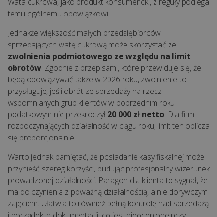
Nowoczesne
Wata cukrowa, jako produkt konsumencki, z reguły podlega
stanowisko
temu ogólnemu obowiązkowi.
kasowe,
Jednakże większość małych przedsiębiorców
które
sprzedających watę cukrową może skorzystać ze
oszczędza
zwolnienia podmiotowego ze względu na limit
czas.
obrotów
. Zgodnie z przepisami, które przewiduje się, że
Zobacz,
będą obowiązywać także w 2026 roku, zwolnienie to
...
przysługuje, jeśli obrót ze sprzedaży na rzecz
wspomnianych grup klientów w poprzednim roku
Skalowanie
podatkowym nie przekroczył
20 000 zł netto
. Dla firm
biznesu
rozpoczynających działalność w ciągu roku, limit ten oblicza
bez
się proporcjonalnie.
chaosu.
Warto jednak pamiętać, że posiadanie kasy fiskalnej może
Jak
przynieść szereg korzyści, budując profesjonalny wizerunek
„Sztuka
prowadzonej działalności. Paragon dla klienta to sygnał, że
Mięsa”
ma do czynienia z poważną działalnością, a nie dorywczym
zyskała
zajęciem. Ułatwia to również pełną kontrolę nad sprzedażą
pe...
i porządek in dokumentacji, co jest nieocenione przy