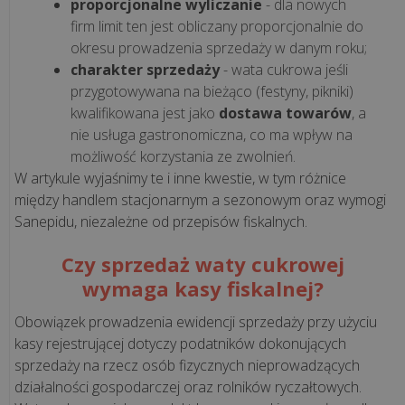
proporcjonalne wyliczanie
- dla nowych
infrastruktura
firm limit ten jest obliczany proporcjonalnie do
fiskalna
okresu prowadzenia sprzedaży w danym roku;
dla
charakter sprzedaży
- wata cukrowa jeśli
rosnącej
przygotowywana na bieżąco (festyny, pikniki)
sieci
kwalifikowana jest jako
dostawa towarów
, a
pizzer...
nie usługa gastronomiczna, co ma wpływ na
możliwość korzystania ze zwolnień.
„Krzepka
W artykule wyjaśnimy te i inne kwestie, w tym różnice
Rzepka”
między handlem stacjonarnym a sezonowym oraz wymogi
–
Sanepidu, niezależne od przepisów fiskalnych.
jak
Czy sprzedaż waty cukrowej
technologia
wymaga kasy fiskalnej?
wspiera
marzenia
Obowiązek prowadzenia ewidencji sprzedaży przy użyciu
o
kasy rejestrującej dotyczy podatników dokonujących
zdrowy...
sprzedaży na rzecz osób fizycznych nieprowadzących
działalności gospodarczej oraz rolników ryczałtowych.