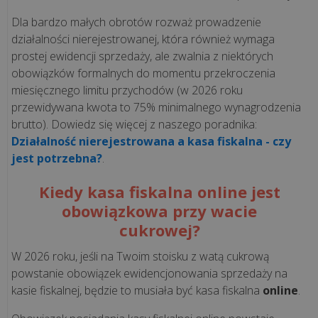
WDROŻENIA
Dla bardzo małych obrotów rozważ prowadzenie
działalności nierejestrowanej, która również wymaga
Czym
prostej ewidencji sprzedaży, ale zwalnia z niektórych
jest
obowiązków formalnych do momentu przekroczenia
miesięcznego limitu przychodów (w 2026 roku
i
przewidywana kwota to 75% minimalnego wynagrodzenia
jak
brutto). Dowiedz się więcej z naszego poradnika:
działa
Działalność nierejestrowana a kasa fiskalna - czy
mechanizm
jest potrzebna?
.
podzielonej
płatności
Kiedy kasa fiskalna online jest
(spli...
obowiązkowa przy wacie
cukrowej?
Jednolity
Plik
W 2026 roku, jeśli na Twoim stoisku z watą cukrową
Kontrolny
powstanie obowiązek ewidencjonowania sprzedaży na
na
kasie fiskalnej, będzie to musiała być kasa fiskalna
online
.
żądanie: