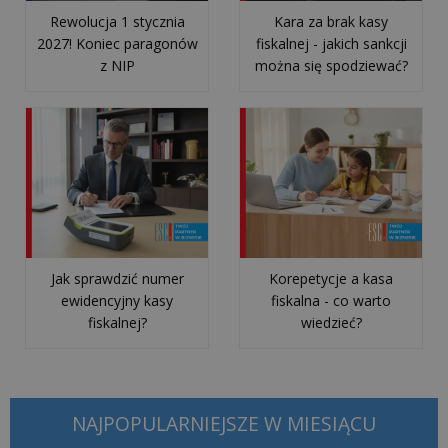
kasę
Rewolucja 1 stycznia
Kara za brak kasy
fiskalną
2027! Koniec paragonów
fiskalnej - jakich sankcji
z NIP
można się spodziewać?
krok
po
kroku?
Jak
zrobić
raport
dobowy
na
Jak sprawdzić numer
Korepetycje a kasa
kasie
ewidencyjny kasy
fiskalna - co warto
fiskalnej?
wiedzieć?
fiskalnej?
Jak
zrobić
NAJPOPULARNIEJSZE W MIESIĄCU
raport