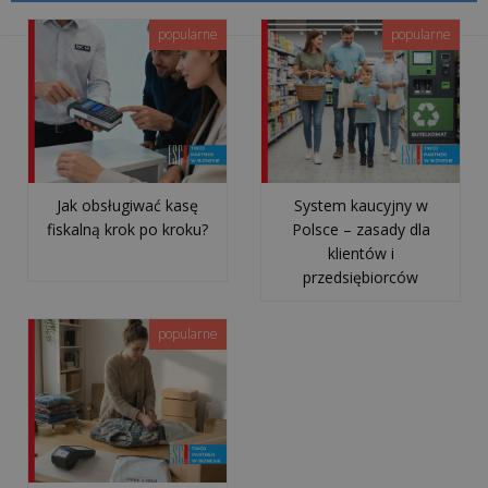
miesięczny
na
popularne
popularne
kasie
fiskalnej?
Jak
wymienić
papier
Jak obsługiwać kasę
System kaucyjny w
fiskalną krok po kroku?
Polsce – zasady dla
w
klientów i
kasie
przedsiębiorców
lub
drukarce
popularne
fiskalnej?