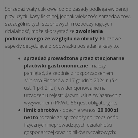
Sprzedaż waty cukrowej co do zasady podlega ewidencji
przy użyciu kasy fiskalnej, jednak większość sprzedawców,
CASE
szczególnie tych sezonowych i rozpoczynających
STUDY
działalność, może skorzystać ze
zwolnienia
podmiotowego ze względu na obroty
. Kluczowe
aspekty decydujące o obowiązku posiadania kasy to:
Kawa
podawana
sprzedaż prowadzona przez stacjonarne
przez
placówki gastronomiczne
- należy
misia
pamiętać, że zgodnie z rozporządzeniem
i
Ministra Finansów z 17 grudnia 2024 r. (§ 4
technologia
ust. 1 pkt 2 lit. i) ewidencjonowanie na
odporna
urządzeniu rejestrującym usług związanych z
na
wyżywieniem (PKWiU 56) jest obligatoryjne;
mróz.
limit obrotów
- obecnie wynosi
20 000 zł
Zob...
netto
rocznie ze sprzedaży na rzecz osób
fizycznych nieprowadzących działalności
gospodarczej oraz rolników ryczałtowych;
Niezawodna