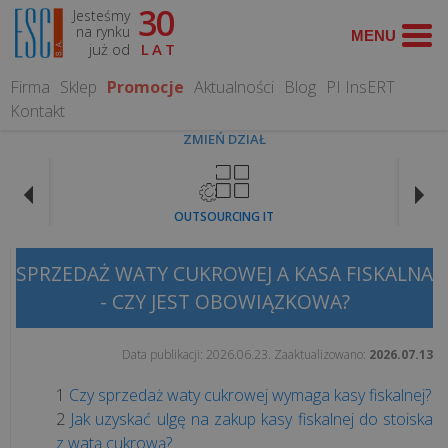
30
Jesteśmy
TEMATY
na rynku
już od
LAT
FISKALNE
Firma
Sklep
Promocje
Aktualności
Blog
PI InsERT
Kontakt
Koniec
ZMIEŃ DZIAŁ
paragonów
z
NIP
OUTSOURCING IT
na
kasie
fiskalnej.
SPRZEDAŻ WATY CUKROWEJ A KASA FISKALNA
Co
- CZY JEST OBOWIĄZKOWA?
zmienia
się
Data publikacji:
2026.06.23
. Zaaktualizowano:
2026.07.13
od...
Czy sprzedaż waty cukrowej wymaga kasy fiskalnej?
Jak uzyskać ulgę na zakup kasy fiskalnej do stoiska
Czy
z watą cukrową?