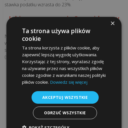
stawka podatku wzrasta do 23%.
>>
Jakie są wymagania Sanepidu przy
×
handlu watą cukrową?
REALIZACJE
Ta strona używa plików
INTERNETOWE
Niezależnie od kwestii fiskalnych, prowadzenie sprzedaży
cookie
waty cukrowej wiąże się z koniecznością spełnienia
Ta strona korzysta z plików cookie, aby
szeregu wymogów Państwowej Inspekcji Sanitarnej
Ile
zapewnić lepszą wygodę użytkowania.
(
Sanepid
). Do najważniejszych należą:
kosztuje
Korzystając z tej strony, wyrażasz zgodę
stworzenie
Zgłoszenie działalności
- obowiązek
na używanie przez nas wszystkich plików
aplikacji
zgłoszenia punktu sprzedaży do właściwej
cookie zgodnie z warunkami naszej polityki
stacji Sanepidu.
internetowej
plików cookie.
Dowiedz się więcej
Higiena osobista
- przestrzeganie zasad
higieny przez pracowników oraz posiadanie
AKCEPTUJ WSZYSTKIE
Co
aktualnych badań lekarskich do celów
to
sanitarno-epidemiologicznych (książeczka
są
ODRZUĆ WSZYSTKIE
zdrowia).
pliki
Warunki techniczne stoiska
- odpowiednie
cookies?
POKAŻ SZCZEGÓŁY