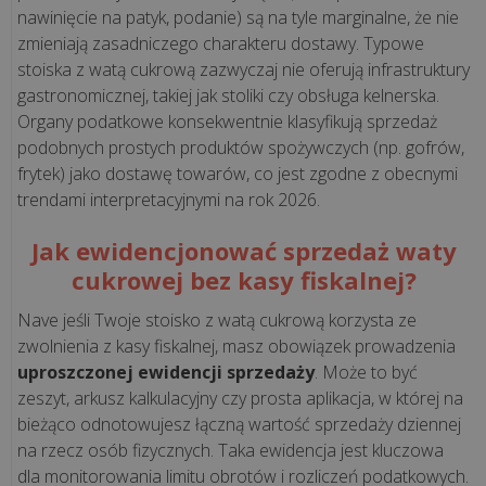
nawinięcie na patyk, podanie) są na tyle marginalne, że nie
zmieniają zasadniczego charakteru dostawy. Typowe
Rewolucja
stoiska z watą cukrową zazwyczaj nie oferują infrastruktury
1
gastronomicznej, takiej jak stoliki czy obsługa kelnerska.
stycznia
Organy podatkowe konsekwentnie klasyfikują sprzedaż
2027!
podobnych prostych produktów spożywczych (np. gofrów,
Koniec
frytek) jako dostawę towarów, co jest zgodne z obecnymi
paragonów
trendami interpretacyjnymi na rok 2026.
z
NIP
Jak ewidencjonować sprzedaż waty
cukrowej bez kasy fiskalnej?
wszystkie
Nave jeśli Twoje stoisko z watą cukrową korzysta ze
artykuły
zwolnienia z kasy fiskalnej, masz obowiązek prowadzenia
>>
uproszczonej ewidencji sprzedaży
. Może to być
zeszyt, arkusz kalkulacyjny czy prosta aplikacja, w której na
bieżąco odnotowujesz łączną wartość sprzedaży dziennej
OPROGRAMOWANIE
na rzecz osób fizycznych. Taka ewidencja jest kluczowa
-
dla monitorowania limitu obrotów i rozliczeń podatkowych.