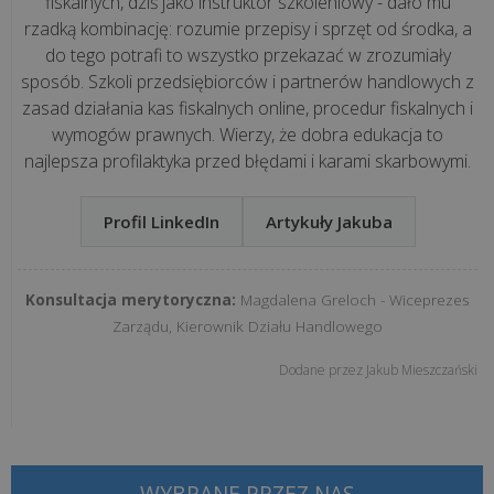
fiskalnych, dziś jako instruktor szkoleniowy - dało mu
technologią
rzadką kombinację: rozumie przepisy i sprzęt od środka, a
i
do tego potrafi to wszystko przekazać w zrozumiały
zapanować
sposób. Szkoli przedsiębiorców i partnerów handlowych z
nad
zasad działania kas fiskalnych online, procedur fiskalnych i
cyfrowym...
wymogów prawnych. Wierzy, że dobra edukacja to
najlepsza profilaktyka przed błędami i karami skarbowymi.
Ile
kosztuje
Profil LinkedIn
Artykuły Jakuba
przestój
spowodowany
Konsultacja merytoryczna:
Magdalena Greloch - Wiceprezes
brakiem
Zarządu, Kierownik Działu Handlowego
wsparcia
informaty...
Dodane przez
Jakub Mieszczański
wszystkie
artykuły
>>
WYBRANE PRZEZ NAS