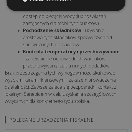
zabezpieczenie urządzenia do waty cukrowej,
łatwe do utrzymania w czystości powierzchnie,
Dlaczego
dostęp do bieżącej wody (lub rozwiązań
responsywność
zastępczych dla mobilnych punktów).
strony
Pochodzenie składników
- używanie
internetowej
atestowanych składników spożywczych od
sprawdzonych dostawców.
jest
Kontrola temperatury i przechowywanie
kluczem
- zapewnienie odpowiednich warunków
do
przechowywania cukru i innych dodatków.
s...
Brak przestrzegania tych wymogów może skutkować
wysokimi karami finansowymi i zakazem prowadzenia
Jak
działalności. Zawsze zaleca się bezpośredni kontakt z
stworzyć
lokalnym Sanepidem w celu uzyskania szczegółowych
skuteczny
wytycznych dla konkretnego typu stoiska.
sklep
internetowy?
POLECANE URZĄDZENIA FISKALNE
Strona