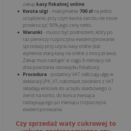
zakup
kasy fiskalnej online
.
wdroż...
Kwota ulgi
- maksymalnie
700 zł
na jedno
urządzenie, przy czym kwota zwrotu nie może
KSeF
przekroczyć 90% jego ceny netto.
a
Warunki
- musisz być podmiotem, który po
kasa
raz pierwszy rozpoczyna ewidencjonowanie
fiskalna.
sprzedaży przy użyciu kasy online (lub
Co
wymienia starą kasę na online z mocy prawa).
musisz
Zakup musi nastąpić w ciągu 6 miesięcy od
wiedzieć
dnia powstania obowiązku fiskalizacji.
o
Procedura
- podatnicy VAT odliczają ulgę w
integracji
deklaracji JPK_V7, natomiast zwolnieni z VAT
z
składają wniosek do urzędu skarbowego o
zwrot na konto, do końca miesiąca
syst...
następującego po miesiącu rozpoczęcia
ewidencjonowania.
Czy
KSeF
Czy sprzedaż waty cukrowej to
jest
usługa gastronomiczna czy