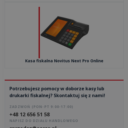
Na
co
zwracać
uwagę
przy
wyborze
dostawcy
usług
Kasa fiskalna Novitus Next Pro Online
IT?
Co
może
Potrzebujesz pomocy w doborze kasy lub
zniszczyć
drukarki fiskalnej? Skontaktuj się z nami!
Twój
ZADZWOŃ (PON-PT 9:00-17:00)
sprzęt
+48 12 656 51 58
i
NAPISZ DO DZIAŁU HANDLOWEGO
czym