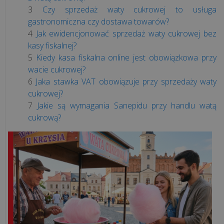
kasy
Czy sprzedaż waty cukrowej to usługa
offline
gastronomiczna czy dostawa towarów?
znikną?
Jak ewidencjonować sprzedaż waty cukrowej bez
kasy fiskalnej?
Jak
Kiedy kasa fiskalna online jest obowiązkowa przy
sprawdzić
wacie cukrowej?
pamięć
Jaka stawka VAT obowiązuje przy sprzedaży waty
kasy
cukrowej?
fiskalnej?
Jakie są wymagania Sanepidu przy handlu watą
cukrową?
Usługi
remontowe
a
kasa
fiskalna
-
kiedy
trzeba