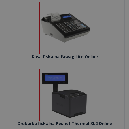
internetowa
dla
hotelu:
co
musi
zawierać,
aby
przycią...
Kasa fiskalna Fawag Lite Online
wszystkie
artykuły
>>
OUTSOURCING
IT
Drukarka fiskalna Posnet Thermal XL2 Online