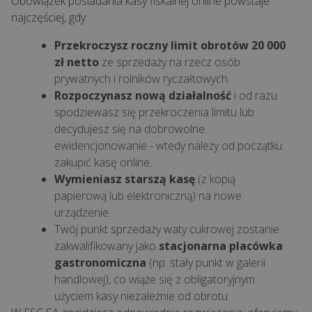
Obowiązek posiadania kasy fiskalnej online powstaje
Kompleksowy
najczęściej, gdy:
przewodnik
Przekroczysz roczny limit obrotów 20 000
zł netto
ze sprzedaży na rzecz osób
Jak
prywatnych i rolników ryczałtowych.
skutecznie
Rozpoczynasz nową działalność
i od razu
obniżyć
spodziewasz się przekroczenia limitu lub
koszty
decydujesz się na dobrowolne
w
ewidencjonowanie - wtedy należy od początku
gastronomii?
zakupić kasę online.
Praktyczne
Wymieniasz starszą kasę
(z kopią
pora...
papierową lub elektroniczną) na nowe
urządzenie.
Jednolity
Twój punkt sprzedaży waty cukrowej zostanie
Plik
zakwalifikowany jako
stacjonarna placówka
Kontrolny
gastronomiczna
(np. stały punkt w galerii
–
handlowej), co wiąże się z obligatoryjnym
czym
użyciem kasy niezależnie od obrotu.