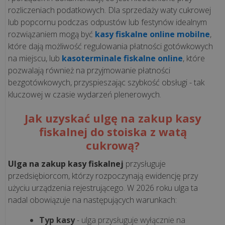
rozliczeniach podatkowych. Dla sprzedaży waty cukrowej
lub popcornu podczas odpustów lub festynów idealnym
wszystkie
rozwiązaniem mogą być
kasy fiskalne online mobilne
,
artykuły
które dają możliwość regulowania płatności gotówkowych
>>
na miejscu, lub
kasoterminale fiskalne online
, które
pozwalają również na przyjmowanie płatności
bezgotówkowych, przyspieszając szybkość obsługi - tak
KSEF
kluczowej w czasie wydarzeń plenerowych.
Jak uzyskać ulgę na zakup kasy
Jak
fiskalnej do stoiska z watą
przygotować
cukrową?
firmę
na
Ulga na zakup kasy fiskalnej
przysługuje
KSeF?
przedsiębiorcom, którzy rozpoczynają ewidencję przy
8
użyciu urządzenia rejestrującego. W 2026 roku ulga ta
kroków
nadal obowiązuje na następujących warunkach:
do
Typ kasy
- ulga przysługuje wyłącznie na
skutecznego