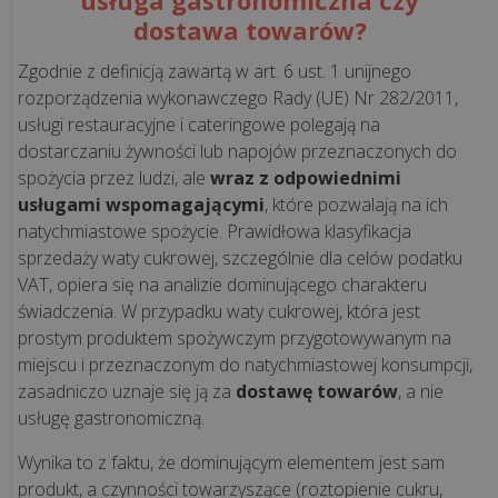
bezpieczny?
dostawa towarów?
Jak
„pusta
Zgodnie z definicją zawartą w art. 6 ust. 1 unijnego
faktura”
rozporządzenia wykonawczego Rady (UE) Nr 282/2011,
może
usługi restauracyjne i cateringowe polegają na
trafić
dostarczaniu żywności lub napojów przeznaczonych do
do...
spożycia przez ludzi, ale
wraz z odpowiednimi
usługami wspomagającymi
, które pozwalają na ich
natychmiastowe spożycie. Prawidłowa klasyfikacja
Kto
sprzedaży waty cukrowej, szczególnie dla celów podatku
w
VAT, opiera się na analizie dominującego charakteru
Twojej
świadczenia. W przypadku waty cukrowej, która jest
firmie
prostym produktem spożywczym przygotowywanym na
odpowie
miejscu i przeznaczonym do natychmiastowej konsumpcji,
za
zasadniczo uznaje się ją za
dostawę towarów
, a nie
KSeF?
usługę gastronomiczną.
Wyjaśniamy
model
Wynika to z faktu, że dominującym elementem jest sam
produkt, a czynności towarzyszące (roztopienie cukru,
uprawn...