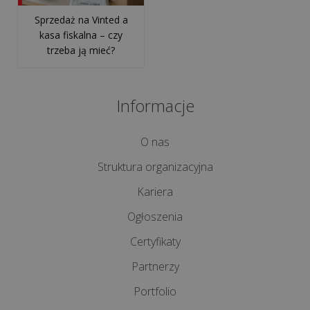
technologią
Sprzedaż na Vinted a
i
kasa fiskalna – czy
zapanować
trzeba ją mieć?
nad
cyfrowym...
Informacje
Ile
kosztuje
O nas
przestój
Struktura organizacyjna
spowodowany
brakiem
Kariera
wsparcia
Ogłoszenia
informaty...
Certyfikaty
wszystkie
Partnerzy
artykuły
Portfolio
>>