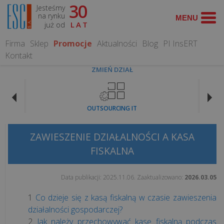
30
Jesteśmy
TEMATY
na rynku
już od
LAT
FISKALNE
Firma
Sklep
Promocje
Aktualności
Blog
PI InsERT
Kontakt
Koniec
ZMIEŃ DZIAŁ
paragonów
z
NIP
OUTSOURCING IT
na
kasie
fiskalnej.
ZAWIESZENIE DZIAŁALNOŚCI A KASA
Co
FISKALNA
zmienia
się
Data publikacji:
2025.11.06
. Zaaktualizowano:
2026.03.05
od...
Co dzieje się z kasą fiskalną w czasie zawieszenia
działalności gospodarczej?
Czy
Jak należy przechowywać kasę fiskalną podczas