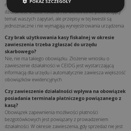
jest
POKAŻ SZCZEGÓŁY
nie wymaga wyrejestrowania kasy. ?Zawieszona
i
działalność a kasa fiskalna?, to wielokrotnie powracający
co
temat waszych zapytań, ale przepisy w tej kwestii są
się
jednoznaczne i nie wymagają wyrejestrowania urządzenia.
na
niego
Czy brak użytkowania kasy fiskalnej w okresie
skład...
zawieszenia trzeba zgłaszać do urzędu
skarbowego?
Nie, nie ma takiego obowiązku. Złożenie wniosku o
Korzyści
zawieszenie działalności w CEIDG jest wystarczającą
z
informacją dla urzędu i automatycznie zawiesza większość
aplikacji
obowiązków ewidencyjnych.
POSbistro
na
Czy zawieszenie działalności wpływa na obowiązek
urządzeniach
posiadania terminala płatniczego powiązanego z
mobilnych
kasą?
Obowiązek zapewnienia możliwości płatności
bezgotówkowych jest powiązany z prowadzeniem
wszystkie
działalności. W okresie zawieszenia, gdy sprzedaż nie jest
artykuły