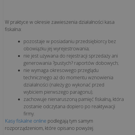
infrastruktura
fiskalna
dla
W praktyce w okresie zawieszenia działalności kasa
rosnącej
fiskalna:
sieci
pozostaje w posiadaniu przedsiębiorcy bez
pizzer...
obowiązku jej wyrejestrowania;
nie jest używana do rejestracji sprzedaży ani
„Krzepka
generowania ?pustych? raportów dobowych;
Rzepka”
nie wymaga okresowego przeglądu
–
technicznego aż do momentu wznowienia
jak
działalności (należy go wykonać przed
technologia
wybiciem pierwszego paragonu);
wspiera
zachowuje nienaruszoną pamięć fiskalną, która
marzenia
zostanie odczytana dopiero po reaktywacji
o
firmy.
zdrowy...
Kasy fiskalne online
podlegają tym samym
rozporządzeniom, które opisano powyżej.