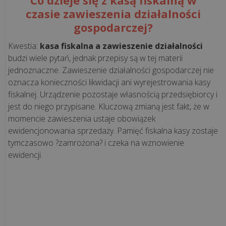
czasie zawieszenia działalności
gospodarczej?
CASE
STUDY
Kwestia:
kasa fiskalna a zawieszenie działalności
budzi wiele pytań, jednak przepisy są w tej materii
jednoznaczne. Zawieszenie działalności gospodarczej nie
Kawa
oznacza konieczności likwidacji ani wyrejestrowania kasy
podawana
fiskalnej. Urządzenie pozostaje własnością przedsiębiorcy i
przez
jest do niego przypisane. Kluczową zmianą jest fakt, że w
misia
momencie zawieszenia ustaje obowiązek
i
ewidencjonowania sprzedaży. Pamięć fiskalna kasy zostaje
technologia
tymczasowo ?zamrożona? i czeka na wznowienie
odporna
ewidencji.
na
mróz.
Zob...
Niezawodna