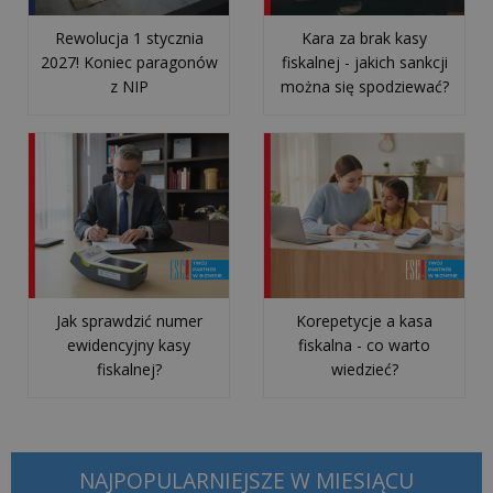
Na
Rewolucja 1 stycznia
Kara za brak kasy
co
2027! Koniec paragonów
fiskalnej - jakich sankcji
zwracać
z NIP
można się spodziewać?
uwagę
przy
wyborze
dostawcy
usług
IT?
Co
Jak sprawdzić numer
Korepetycje a kasa
może
ewidencyjny kasy
fiskalna - co warto
zniszczyć
fiskalnej?
wiedzieć?
Twój
sprzęt
i
czym
NAJPOPULARNIEJSZE W MIESIĄCU