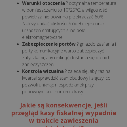
Warunki otoczenia
? optymalna temperatura
w pomieszczeniu to 10?25°C, a wilgotność
wszystkie
powietrza nie powinna przekraczać 60%.
artykuły
Należy unikać bliskości źródeł ciepła oraz
>>
urządzeń emitujących silne pole
elektromagnetyczne.
Zabezpieczenie portów
? gniazdo zasilania i
KSEF
porty komunikacyjne warto zabezpieczyć
zatyczkami, aby uniknąć dostania się do nich
zanieczyszczeń.
Jak
Kontrola wizualna
? zaleca się, aby raz na
przygotować
kwartał sprawdzić stan obudowy i złączy, co
firmę
pozwoli uniknąć niespodzianek przy
na
ponownym uruchomieniu kasy.
KSeF?
Jakie są konsekwencje, jeśli
8
przegląd kasy fiskalnej wypadnie
kroków
do
w trakcie zawieszenia
skutecznego