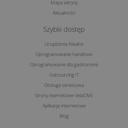
Mapa witryny
Aktualności
NAJPOPULARNIEJSZE
Szybki dostęp
Opłata
Urządzenia fiskalne
recyklingowa
za
Oprogramowanie handlowe
foliówki
Oprogramowanie dla gastronomii
-
jak
Outsourcing IT
naliczyć
Obsługa serwisowa
i
Strony internetowe VelaCMS
komu
płacić...
Aplikacje internetowe
Blog
Jak
obsługiwać