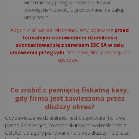
nieterminowy przegląd może skutkować
bezpieczny?
obowiązkiem zwrotu ulgi otrzymanej na zakup
Jak
urządzenia.
„pusta
faktura”
Aby uniknąć sankcji rekomendujemy, by jeszcze
przed
może
formalnym wznowieniem działalności
trafić
skontaktować się z serwisem ESC SA w celu
do...
umówienia przeglądu
. Nasi specjaliści pozostają do
dyspozycji.
Kto
w
Twojej
Co zrobić z pamięcią fiskalną kasy,
firmie
gdy firma jest zawieszona przez
odpowie
dłuższy okres?
za
KSeF?
Gdy zawieszenie działalności jest długotrwałe (np. trwa
Wyjaśniamy
ponad 24 miesiące, co może skutkować wykreśleniem z
model
CEIDG) lub z góry planowane na okres dłuższy niż 3 lata,
uprawn...