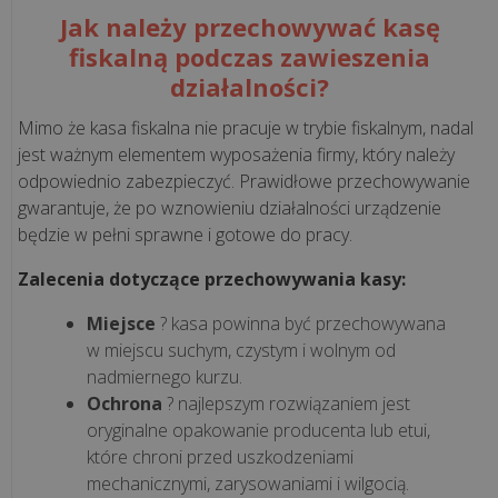
Nowoczesne
Jak należy przechowywać kasę
stanowisko
fiskalną podczas zawieszenia
kasowe,
działalności?
które
oszczędza
Mimo że kasa fiskalna nie pracuje w trybie fiskalnym, nadal
czas.
jest ważnym elementem wyposażenia firmy, który należy
Zobacz,
odpowiednio zabezpieczyć. Prawidłowe przechowywanie
...
gwarantuje, że po wznowieniu działalności urządzenie
będzie w pełni sprawne i gotowe do pracy.
Skalowanie
Zalecenia dotyczące przechowywania kasy:
biznesu
bez
Miejsce
? kasa powinna być przechowywana
chaosu.
w miejscu suchym, czystym i wolnym od
Jak
nadmiernego kurzu.
„Sztuka
Ochrona
? najlepszym rozwiązaniem jest
Mięsa”
oryginalne opakowanie producenta lub etui,
zyskała
które chroni przed uszkodzeniami
pe...
mechanicznymi, zarysowaniami i wilgocią.