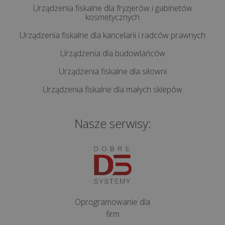
miesięczny
Urządzenia fiskalne dla fryzjerów i gabinetów
na
kosmetycznych
kasie
Urządzenia fiskalne dla kancelarii i radców prawnych
fiskalnej?
Urządzenia dla budowlańców
Jak
Urządzenia fiskalne dla siłowni
wymienić
Urządzenia fiskalne dla małych sklepów
papier
w
kasie
Nasze serwisy:
lub
drukarce
fiskalnej?
Oprogramowanie dla
firm