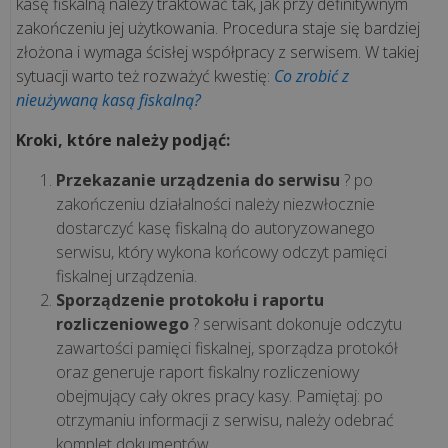
kasę fiskalną należy traktować tak, jak przy definitywnym
zakończeniu jej użytkowania. Procedura staje się bardziej
Rewolucja
złożona i wymaga ścisłej współpracy z serwisem. W takiej
1
sytuacji warto też rozważyć kwestię:
Co zrobić z
stycznia
nieużywaną kasą fiskalną?
2027!
Kroki, które należy podjąć:
Koniec
paragonów
Przekazanie urządzenia do serwisu
? po
z
zakończeniu działalności należy niezwłocznie
NIP
dostarczyć kasę fiskalną do autoryzowanego
serwisu, który wykona końcowy odczyt pamięci
fiskalnej urządzenia.
wszystkie
Sporządzenie protokołu i raportu
artykuły
rozliczeniowego
? serwisant dokonuje odczytu
>>
zawartości pamięci fiskalnej, sporządza protokół
oraz generuje raport fiskalny rozliczeniowy
obejmujący cały okres pracy kasy. Pamiętaj: po
OPROGRAMOWANIE
otrzymaniu informacji z serwisu, należy odebrać
-
komplet dokumentów.