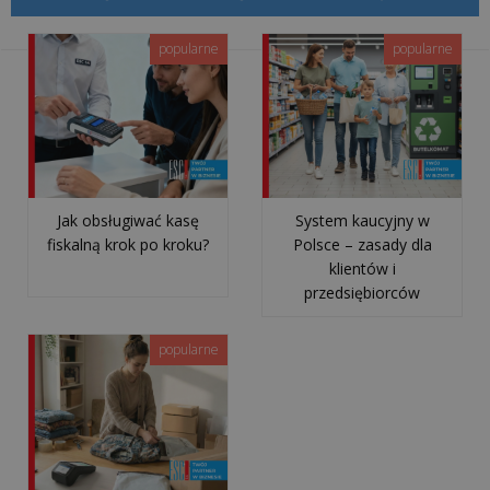
jest
thermal
popularne
popularne
throttling...
Czy
firma
outsourcingowa
chodzi
Jak obsługiwać kasę
System kaucyjny w
na
fiskalną krok po kroku?
Polsce – zasady dla
urlopy
klientów i
i
przedsiębiorców
bierze
L4?
popularne
Jak
przełamać
lęk
przed