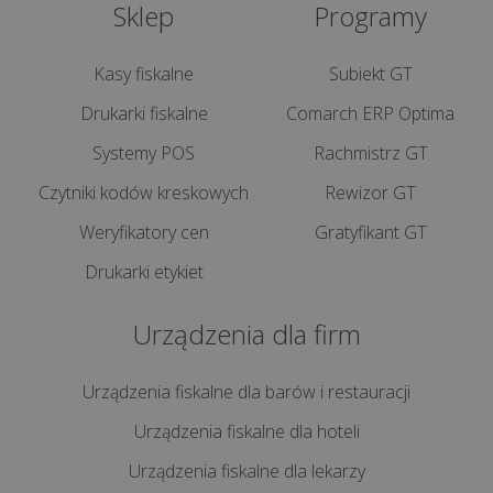
Sklep
Programy
kasę
fiskalną
Kasy fiskalne
Subiekt GT
krok
po
Drukarki fiskalne
Comarch ERP Optima
kroku?
Systemy POS
Rachmistrz GT
Jak
Czytniki kodów kreskowych
Rewizor GT
zrobić
Weryfikatory cen
Gratyfikant GT
raport
Drukarki etykiet
dobowy
na
Urządzenia dla firm
kasie
fiskalnej?
Urządzenia fiskalne dla barów i restauracji
Jak
Urządzenia fiskalne dla hoteli
zrobić
Urządzenia fiskalne dla lekarzy
raport