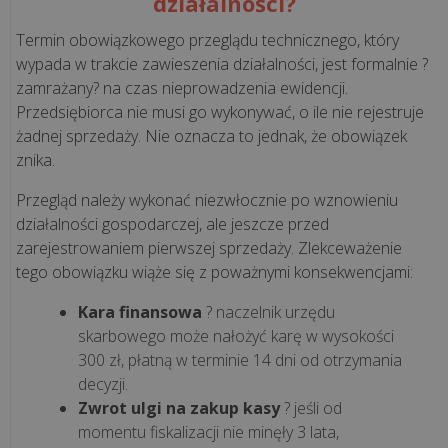
działalności?
wdroż...
Termin obowiązkowego przeglądu technicznego, który
wypada w trakcie zawieszenia działalności, jest formalnie ?
KSeF
zamrażany? na czas nieprowadzenia ewidencji.
a
Przedsiębiorca nie musi go wykonywać, o ile nie rejestruje
kasa
żadnej sprzedaży. Nie oznacza to jednak, że obowiązek
fiskalna.
znika.
Co
Przegląd należy wykonać niezwłocznie po wznowieniu
musisz
działalności gospodarczej, ale jeszcze przed
wiedzieć
zarejestrowaniem pierwszej sprzedaży. Zlekceważenie
o
tego obowiązku wiąże się z poważnymi konsekwencjami:
integracji
z
Kara finansowa
? naczelnik urzędu
syst...
skarbowego może nałożyć karę w wysokości
300 zł, płatną w terminie 14 dni od otrzymania
Czy
decyzji.
KSeF
Zwrot ulgi na zakup kasy
? jeśli od
momentu fiskalizacji nie minęły 3 lata,
jest