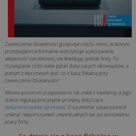
ją
mieć?
Sprzedaż
waty
Zawieszenie działalności gospodarczej to okres, w którym
cukrowej
przedsiębiorca formalnie wstrzymuje wykonywanie
a
aktywności zarobkowej, nie likwidując jednak firmy. To
kasa
rozwiązanie rodzi wiele pytań dotyczących obowiązków, a
fiskalna
jednym z kluczowych jest: co z kasą fiskalną przy
-
zawieszeniu działalności?
czy
jest
Wbrew pozorom urządzenie to nie znika z ewidencji, a jego
obowiązkow...
status regulują precyzyjnie przepisy dotyczące
dokumentowania sprzedaży
. Zrozumienie zasad pozwoli
uniknąć nieporozumień i ewentualnych kar po wznowieniu
wszystkie
pracy firmy.
artykuły
>>
Co dzieje się z kasą fiskalną w