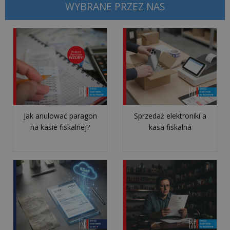
WYBRANE PRZEZ NAS
internetowa
dla
hotelu:
co
musi
zawierać,
aby
przycią...
Jak anulować paragon
Sprzedaż elektroniki a
wszystkie
na kasie fiskalnej?
kasa fiskalna
artykuły
>>
OUTSOURCING
IT