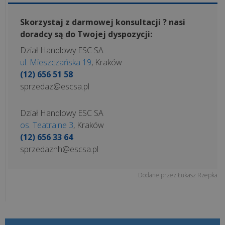
Skorzystaj z darmowej konsultacji ? nasi
Dlaczego
doradcy są do Twojej dyspozycji:
responsywność
Dział Handlowy ESC SA
strony
ul. Mieszczańska 19
, Kraków
internetowej
(12) 656 51 58
jest
sprzedaz@escsa.pl
kluczem
do
Dział Handlowy ESC SA
s...
os. Teatralne 3
, Kraków
(12) 656 33 64
Jak
sprzedaznh@escsa.pl
stworzyć
skuteczny
Dodane przez
Łukasz Rzepka
sklep
internetowy?
Strona