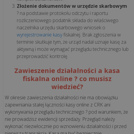
WDROŻENIA
Złożenie dokumentów w urzędzie skarbowym
? na podstawie protokołu odczytu i raportu
rozliczeniowego podatnik składa do właściwego
Czym
naczelnika urzędu skarbowego wniosek o
jest
wyrejestrowanie kasy
fiskalnej. Brak zgłoszenia w
i
terminie skutkuje tym, że urząd nadal uznaje kasę za
jak
aktywną i może wymagać przeglądu technicznego lub
działa
przeprowadzić kontrolę.
mechanizm
podzielonej
Zawieszenie działalności a kasa
płatności
fiskalna online ? co musisz
(spli...
wiedzieć?
W okresie zawieszenia działalności nie ma obowiązku
Jednolity
zapewniania stałej łączności kasy online z CRK ani
Plik
wykonywania przeglądu technicznego ? pod warunkiem, że
Kontrolny
nie prowadzisz ewidencji sprzedaży. Przegląd należy
na
wykonać niezwłocznie po wznowieniu działalności i przed
żądanie:
pierwszą transakcją. Kasa ma być bezpiecznie